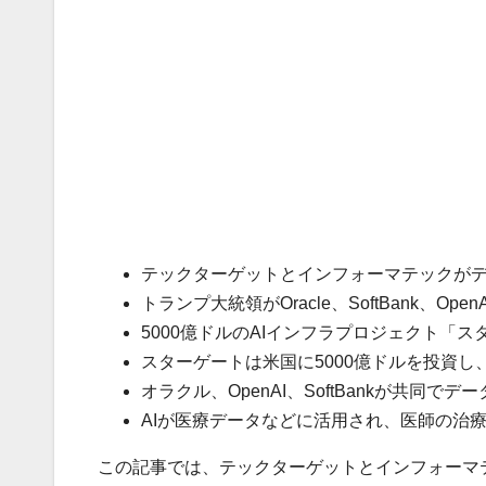
テックターゲットとインフォーマテックが
トランプ大統領がOracle、SoftBank、Op
5000億ドルのAIインフラプロジェクト「
スターゲートは米国に5000億ドルを投資し
オラクル、OpenAI、SoftBankが共同で
AIが医療データなどに活用され、医師の治
この記事では、テックターゲットとインフォーマテックが