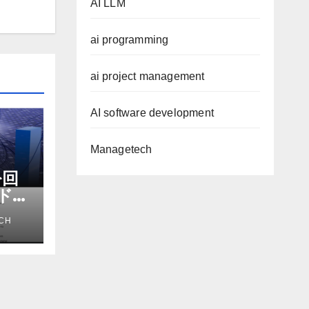
AI LLM
ai programming
ai project management
AI software development
Managetech
を回
ドマ
ス
CH