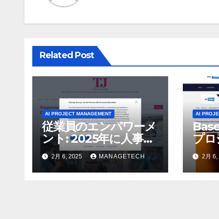
シ
ョ
ン
Related Post
AI PROJECT MANAGEMENT
AI PROJ
従業員のエンパワーメ
Bas
ント: 2025年に人事部
プロ
門に期待されること –
力な選
2月 6, 2025
MANAGETECH
2月 6,
Tod