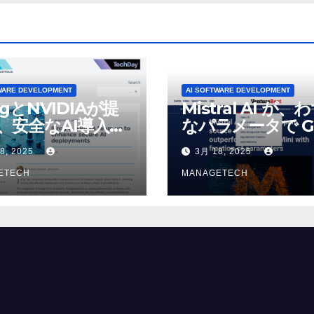
WARE DEVELOPMENT
AI SOFTWARE DEVELOPMENT
ogとNVIDIAが提
Mistral AI が、
、安全なAI導入を
なパラメータで G
4o Mini を上回
8, 2025
3月 18, 2025
いオープンソース
ETECH
デルをリリース |
MANAGETECH
VentureBeat