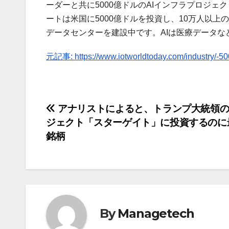
ーダーと共に5000億ドルのAIインフラプロジ
ートは米国に5000億ドルを投資し、10万人以上の雇
データセンターを建設中です。AIは医療データ
元記事: https://www.iotworldtoday.com/industry/-500b-
投
アナリストによると、トランプ大統領の
ジェクト「スターゲイト」に投資するのに
稿
銘柄
ナ
ビ
ゲ
By
Managetech
ー