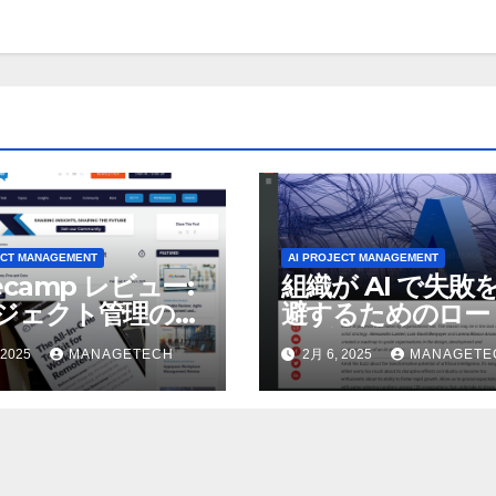
ECT MANAGEMENT
AI PROJECT MANAGEMENT
ecamp レビュー:
組織が AI で失敗
ジェクト管理の強
避するためのロー
択肢? – UC
ップ | LSE ビジネ
 2025
MANAGETECH
2月 6, 2025
MANAGETE
ay
レビュー