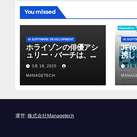
You missed
AI SOFTWARE DEVELOPMENT
AI SOFT
ホライゾンの俳優アシ
JFr
ュリー・バーチは、ソ
携し
ニーのAIアロイのビデ
強化
3月 18, 2025
3月 1
オを見て「ゲームパフ
ォーマンスという芸術
MANAGETECH
MANAG
形式に不安を感じた」
と語る – IGN
運営:
株式会社Managetech