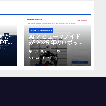
AI PROGRAMMING
わずか
AI とヒューマノイド
PT-
が 2025 年のロボット
る新し
のトップトレンドに |
3月 18, 2025
 モ
ASSEMBLY
MANAGETECH