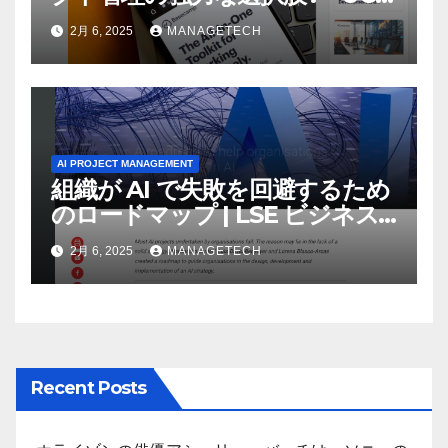
Today
2月 6, 2025
MANAGETECH
AI PROJECT MANAGEMENT
組織が AI で失敗を回避するため
のロードマップ | LSE ビジネス
レビュー
2月 6, 2025
MANAGETECH
Recent Posts