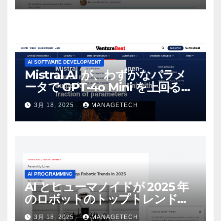
AI SOFTWARE DEVELOPMENT
Mistral AI が、わずかなパラメ
ータで GPT-4o Mini を上回る新
しいオープンソース モデルをリ
3月 18, 2025
MANAGETECH
リース | VentureBeat
AI PROGRAMMING
AI とヒューマノイドが 2025 年
のロボットのトップトレンドに |
ASSEMBLY
3月 18, 2025
MANAGETECH