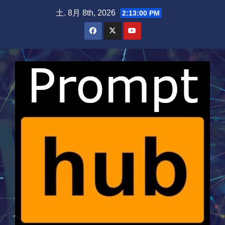
Skip
土. 8月 8th, 2026
2:13:00 PM
to
content