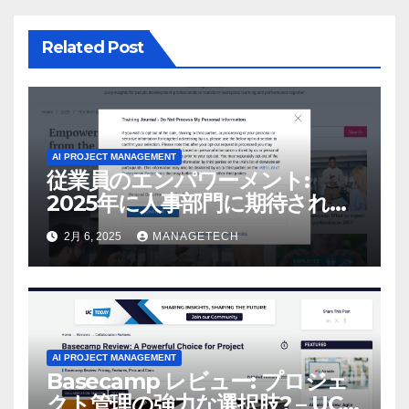
Related Post
AI PROJECT MANAGEMENT
従業員のエンパワーメント:
2025年に人事部門に期待される
こと –
2月 6, 2025
MANAGETECH
AI PROJECT MANAGEMENT
Basecamp レビュー: プロジェ
クト管理の強力な選択肢? – UC