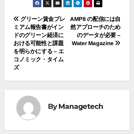
投
グリーン賃金プレ
AMP8 の配信には自
ミアム報告書がイン
然アプローチのため
稿
ドのグリーン経済に
のデータが必要 –
ナ
おける可能性と課題
Water Magazine
を明らかにする – エ
ビ
コノミック・タイム
ゲ
ズ
ー
シ
ョ
By
Managetech
ン