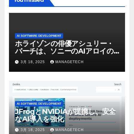
AI SOFTWARE DEVELOPMENT
ホライゾンの俳優アシュリー・
バーチは、ソニーのAIアロイの
ビデオを見て「ゲームパフォー
3月 18, 2025
MANAGETECH
マンスという芸術形式に不安を
感じた」と語る – IGN
AI SOFTWARE DEVELOPMENT
JFrogとNVIDIAが提携し、安全
なAI導入を強化
3月 18, 2025
MANAGETECH