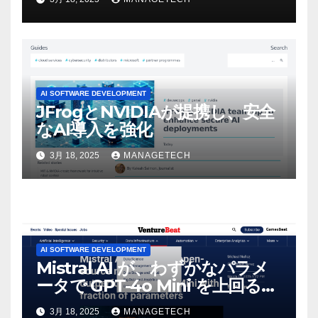
マンスという芸術形式に不安を
感じた」と語る – IGN
AI SOFTWARE DEVELOPMENT
JFrogとNVIDIAが提携し、安全
なAI導入を強化
3月 18, 2025
MANAGETECH
AI SOFTWARE DEVELOPMENT
Mistral AI が、わずかなパラメ
ータで GPT-4o Mini を上回る新
しいオープンソース モデルをリ
3月 18, 2025
MANAGETECH