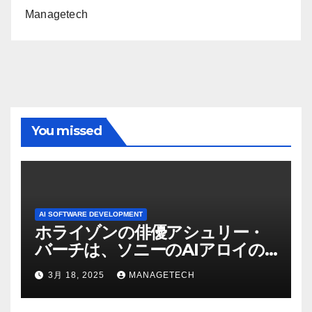
Managetech
You missed
AI SOFTWARE DEVELOPMENT
ホライゾンの俳優アシュリー・
バーチは、ソニーのAIアロイの
ビデオを見て「ゲームパフォー
3月 18, 2025
MANAGETECH
マンスという芸術形式に不安を
感じた」と語る – IGN