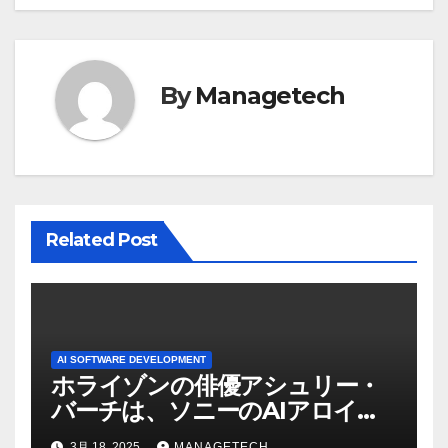
ゲ
ー
シ
By
Managetech
ョ
ン
Related Post
AI SOFTWARE DEVELOPMENT
ホライゾンの俳優アシュリー・
バーチは、ソニーのAIアロイの
ビデオを見て「ゲームパフォー
3月 18, 2025
MANAGETECH