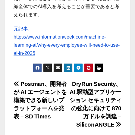
織全体でのAI導入を考えることが重要であると考
えられます。
元記事:
https://www.informationweek.com/machine-
learning-ai/why-every-employee-will-need-to-use-
ai-in-2025
投
Postman、開発者
DryRun Security、
が AI エージェントを
AI 駆動型アプリケー
稿
構築できる新しいプ
ション セキュリティ
ナ
ラットフォームを発
の強化に向けて 870
表 – SD Times
万ドルを調達 –
ビ
SiliconANGLE