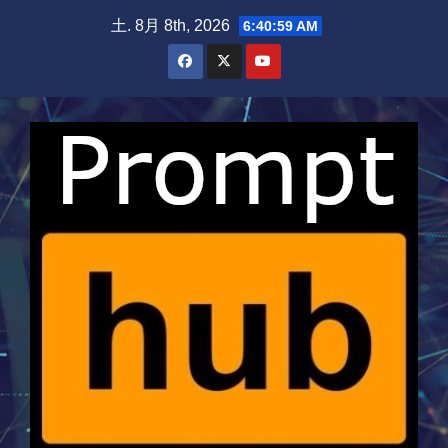
Skip
土. 8月 8th, 2026
6:40:59 AM
to
content