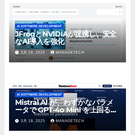
AI SOFTWARE DEVELOPMENT
JFrogとNVIDIAが提携し、安全
なAI導入を強化
3月 18, 2025
MANAGETECH
AI SOFTWARE DEVELOPMENT
Mistral AI が、わずかなパラメ
ータで GPT-4o Mini を上回る新
しいオープンソース モデルをリ
3月 18, 2025
MANAGETECH
リース | VentureBeat