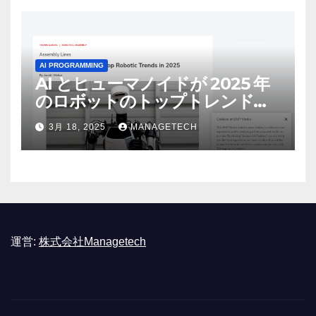
AI PROGRAMMING
AI とヒューマノイドが 2025 年
のロボットのトップトレンドに |
ASSEMBLY
3月 18, 2025
MANAGETECH
運営:
株式会社Managetech