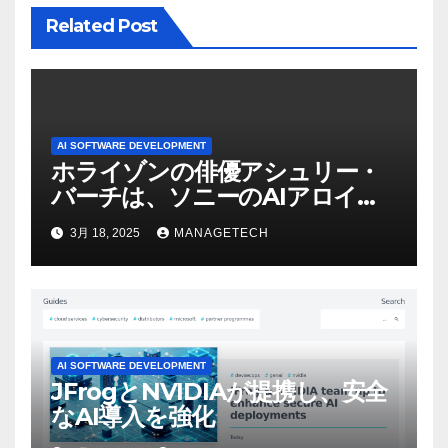
Related Post
AI SOFTWARE DEVELOPMENT
ホライゾンの俳優アシュリー・
バーチは、ソニーのAIアロイの
ビデオを見て「ゲームパフォー
3月 18, 2025
MANAGETECH
マンスという芸術形式に不安を
感じた」と語る – IGN
AI SOFTWARE DEVELOPMENT
JFrogとNVIDIAが提携し、安全
なAI導入を強化