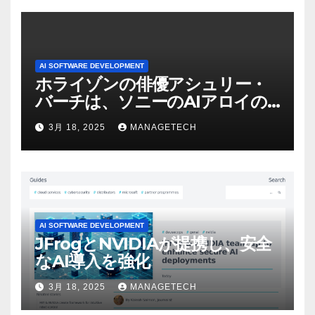
AI SOFTWARE DEVELOPMENT
ホライゾンの俳優アシュリー・
バーチは、ソニーのAIアロイの
ビデオを見て「ゲームパフォー
3月 18, 2025
MANAGETECH
マンスという芸術形式に不安を
感じた」と語る – IGN
AI SOFTWARE DEVELOPMENT
JFrogとNVIDIAが提携し、安全
なAI導入を強化
3月 18, 2025
MANAGETECH