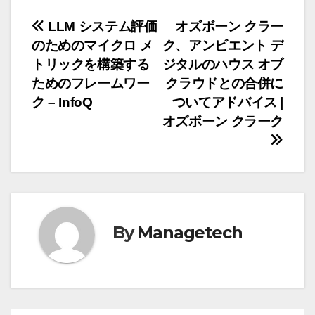
投
LLM システム評価
オズボーン クラー
のためのマイクロ メ
ク、アンビエント デ
稿
トリックを構築する
ジタルのハウス オブ
ナ
ためのフレームワー
クラウドとの合併に
ク – InfoQ
ついてアドバイス |
ビ
オズボーン クラーク
ゲ
ー
シ
ョ
By
Managetech
ン