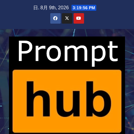
Skip
日. 8月 9th, 2026
3:19:57 PM
to
content