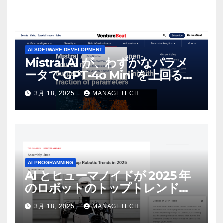
AI SOFTWARE DEVELOPMENT
Mistral AI が、わずかなパラメ
ータで GPT-4o Mini を上回る新
しいオープンソース モデルをリ
3月 18, 2025
MANAGETECH
リース | VentureBeat
AI PROGRAMMING
AI とヒューマノイドが 2025 年
のロボットのトップトレンドに |
ASSEMBLY
3月 18, 2025
MANAGETECH