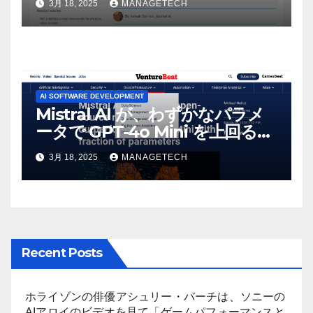
3月 18, 2025
MANAGETECH
AI SOFTWARE DEVELOPMENT
Mistral AI が、わずかなパラメ
ータで GPT-4o Mini を上回る新
しいオープンソース モデルをリ
3月 18, 2025
MANAGETECH
リース | VentureBeat
Recent Posts
ホライゾンの俳優アシュリー・バーチは、ソニーの
AIアロイのビデオを見て「ゲームパフォーマンスと