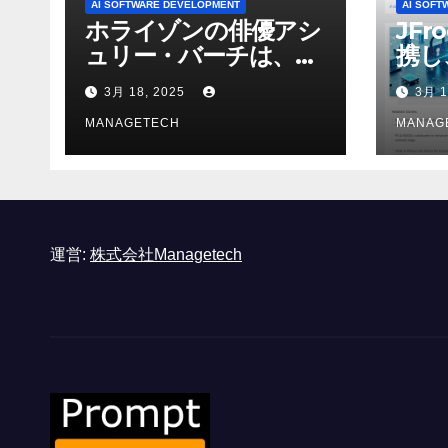
AI SOFTWARE DEVELOPMENT
AI SOFT
ホライゾンの俳優アシ
JFr
ュリー・バーチは、ソ
携し
ニーのAIアロイのビデ
強化
3月 18, 2025
3月 1
オを見て「ゲームパフ
ォーマンスという芸術
MANAGETECH
MANAG
形式に不安を感じた」
と語る – IGN
運営:
株式会社Managetech