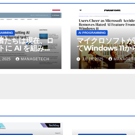
RAMMING
AI PROGRAMMING
者たちは現在、ロ
マイクロソフトが
トに AI を組み込
てWindows 11
物理的な作業を実
われているAI機能
, 2025
MANAGETECH
3月 18, 2025
MANAGET
せている | ノーザ
除したことにユー
パブリック ラジオ:
が歓喜
J および WNIU