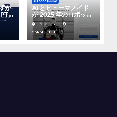
AI PROGRAMMING
わずか
AI とヒューマノイド
PT-
が 2025 年のロボット
る新し
のトップトレンドに |
3月 18, 2025
 モ
ASSEMBLY
MANAGETECH