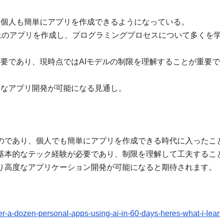
、個人も簡単にアプリを作成できるようになっている。
以上のアプリを作成し、プログラミングプロセスについて多くを
必要であり、現時点ではAIモデルの制限を理解することが重要
度なアプリ開発が可能になる見通し。
ものであり、個人でも簡単にアプリを作成できる時代に入ったこ
は基本的なテック経験が必要であり、制限を理解して工夫するこ
より高度なアプリケーション開発が可能になると期待されます。
r-a-dozen-personal-apps-using-ai-in-60-days-heres-what-i-lea