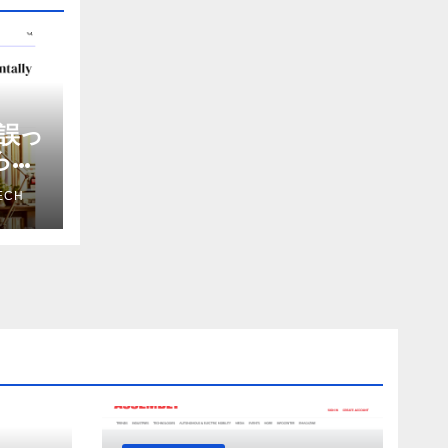
誤っ
から嫌
を削
ECH
ザー