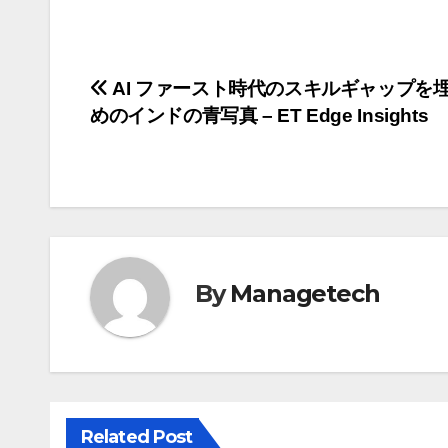
投
AI ファースト時代のスキルギャップを
めのインドの青写真 – ET Edge Insights
稿
ナ
ビ
ゲ
By
Managetech
ー
シ
ョ
ン
Related Post