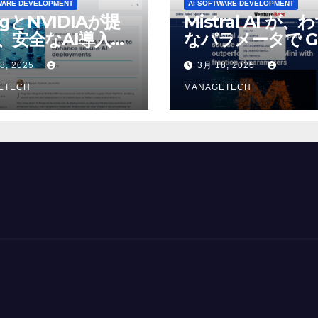
WARE DEVELOPMENT
AI SOFTWARE DEVELOPMENT
ogとNVIDIAが提
Mistral AI が、
、安全なAI導入を
なパラメータで G
4o Mini を上回
8, 2025
3月 18, 2025
いオープンソース
ETECH
デルをリリース |
MANAGETECH
VentureBeat