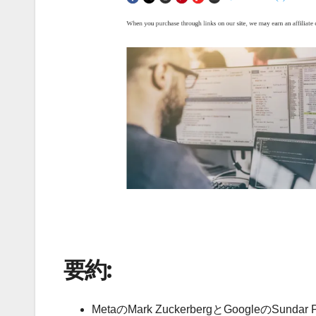
要約:
MetaのMark ZuckerbergとGoogle