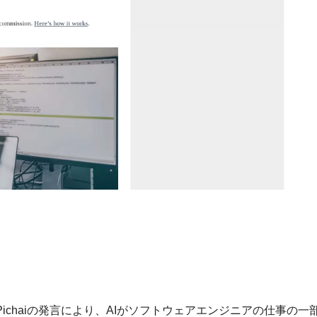
のSundar Pichaiの発言により、AIがソフトウェアエンジニアの仕事の