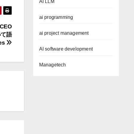
AI LLM
ai programming
CEO
ai project management
いて語
es
AI software development
Managetech