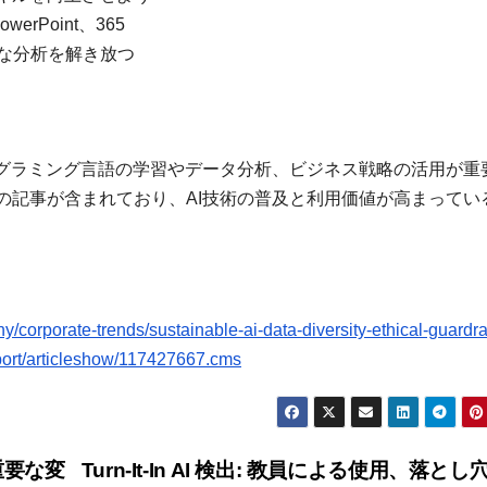
owerPoint、365
と高度な分析を解き放つ
したプログラミング言語の学習やデータ分析、ビジネス戦略の活用が重
による複数の記事が含まれており、AI技術の普及と利用価値が高まってい
rporate-trends/sustainable-ai-data-diversity-ethical-guardrai
eport/articleshow/117427667.cms
重要な変
Turn-It-In AI 検出: 教員による使用、落と