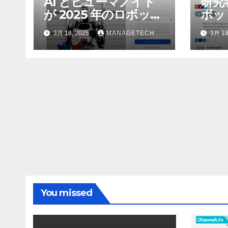
AI とヒューマノイド
研究
が 2025 年のロボット
ボッ
のトップトレンドに |
んで
3月 18, 2025
MANAGETECH
3月 18
ASSEMBLY
行さ
ン 
WNI
You missed