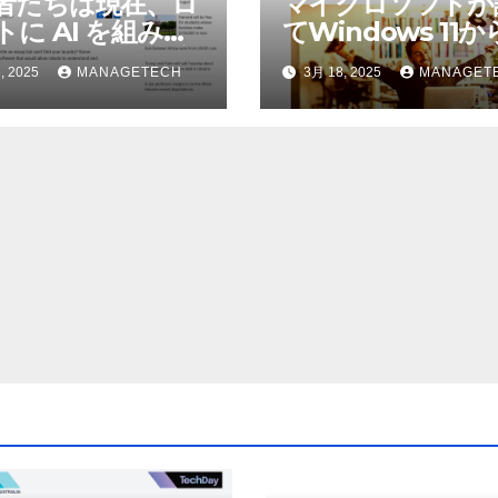
者たちは現在、ロ
マイクロソフトが
トに AI を組み込
てWindows 11
物理的な作業を実
われているAI機能
, 2025
MANAGETECH
3月 18, 2025
MANAGET
せている | ノーザ
除したことにユー
パブリック ラジオ:
が歓喜
J および WNIU