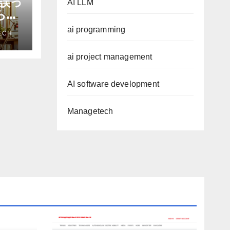
誤っ
AI LLM
から嫌
を削
ai programming
ECH
ザー
ai project management
AI software development
Managetech