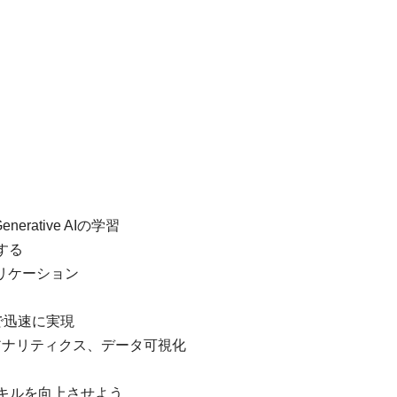
rative AIの学習
にする
アプリケーション
AIで迅速に実現
アナリティクス、データ可視化
グスキルを向上させよう