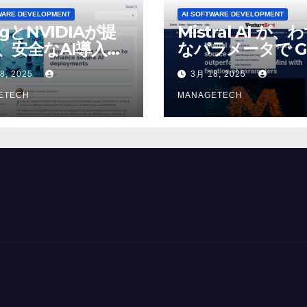
WARE DEVELOPMENT
AI SOFTWARE DEVELOPMENT
ogとNVIDIAが提
Mistral AI が、
、安全なAI導入を
なパラメータで G
4o Mini を上回
8, 2025
3月 18, 2025
いオープンソース
ETECH
デルをリリース |
MANAGETECH
VentureBeat