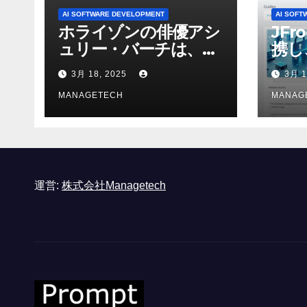
AI SOFTWARE DEVELOPMENT
AI SOFT
ホライゾンの俳優アシ
JFr
ュリー・バーチは、ソ
携し
ニーのAIアロイのビデ
強化
3月 18, 2025
3月 1
オを見て「ゲームパフ
ォーマンスという芸術
MANAGETECH
MANAG
形式に不安を感じた」
と語る – IGN
運営:
株式会社Managetech