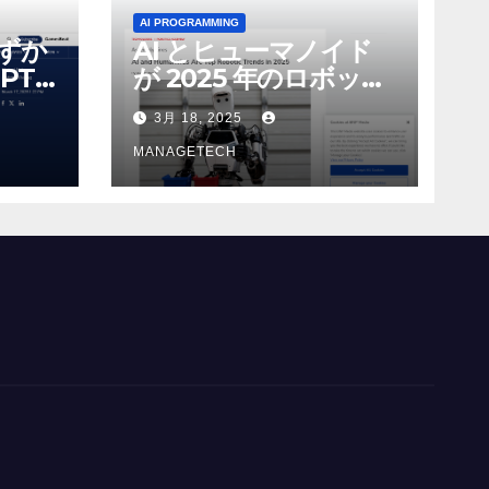
AI PROGRAMMING
わずか
AI とヒューマノイド
PT-
が 2025 年のロボット
る新し
のトップトレンドに |
3月 18, 2025
 モ
ASSEMBLY
MANAGETECH