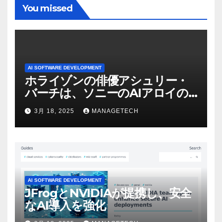
You missed
AI SOFTWARE DEVELOPMENT
ホライゾンの俳優アシュリー・
バーチは、ソニーのAIアロイの
ビデオを見て「ゲームパフォー
3月 18, 2025
MANAGETECH
マンスという芸術形式に不安を
感じた」と語る – IGN
AI SOFTWARE DEVELOPMENT
JFrogとNVIDIAが提携し、安全
なAI導入を強化