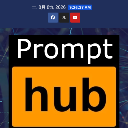
Skip
土. 8月 8th, 2026
9:26:38 AM
to
content