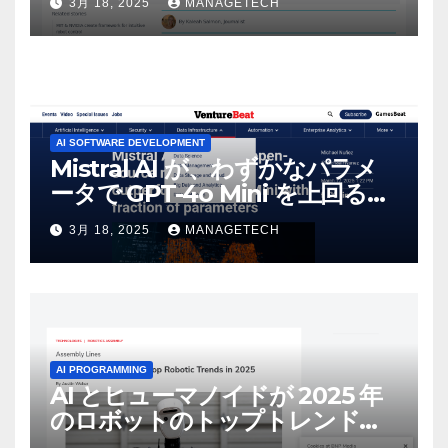
3月 18, 2025
MANAGETECH
AI SOFTWARE DEVELOPMENT
Mistral AI が、わずかなパラメ
ータで GPT-4o Mini を上回る新
しいオープンソース モデルをリ
3月 18, 2025
MANAGETECH
リース | VentureBeat
AI PROGRAMMING
AI とヒューマノイドが 2025 年
のロボットのトップトレンドに |
ASSEMBLY