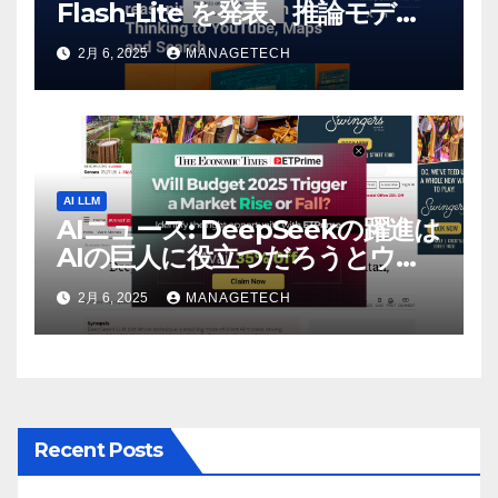
Flash-Lite を発表、推論モデル
Flash Thinking を YouTube、
2月 6, 2025
MANAGETECH
マップ、検索に接続 |
VentureBeat
AI LLM
AIニュース: DeepSeekの躍進は
AIの巨人に役立つだろうとウォ
ール街のアナリストが語る –
2月 6, 2025
MANAGETECH
The Economic Times
Recent Posts