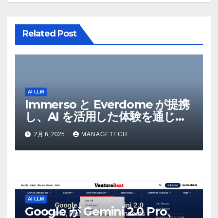
ン
Related Post
AI LLM
Immerso と Everdome が提携
し、AI を活用した体験を通じて
メタバースのイノベーションを
2月 6, 2025
MANAGETECH
推進 – Intelligent CIO APAC
AI LLM
Google が Gemini 2.0 Pro、