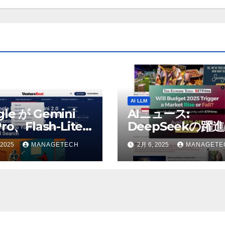
AI LLM
gle が Gemini
AIニュース:
Pro、Flash-Lite
DeepSeekの躍
表、推論モデル
AIの巨人に役立つ
 2025
MANAGETECH
2月 6, 2025
MANAGETE
h Thinking を
うとウォール街の
uTube、マップ、
リストが語る – Th
に接続 |
Economic Times
tureBeat