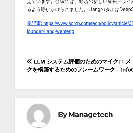
えています。会議では、経済の新しい成長ドライ
るよう呼びかけられました。Liangの参加はDee
元記事: https://www.scmp.com/tech/policy/article/32
founder-liang-wenfeng
投
LLM システム評価のためのマイクロ メ
クを構築するためのフレームワーク – Info
稿
ナ
ビ
ゲ
By
Managetech
ー