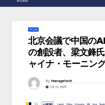
HOME
AI LLM
北京会議で中国のAI
の創設者、梁文鋒氏
ャイナ・モーニン
By
Managetech
1月 21, 2025