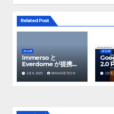
シ
ョ
Related Post
ン
AI LLM
AI LLM
Immerso と
Goo
Everdome が提携
2.0 
し、AI を活用した体
を発
2月 6, 2025
MANAGETECH
2月 6,
験を通じてメタバース
Flas
のイノベーションを推
Yo
進 – Intelligent CIO
検索
APAC
Ven