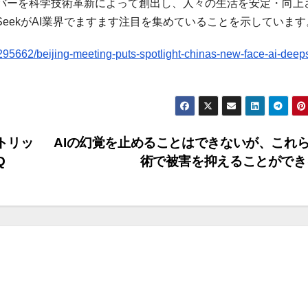
バーを科学技術革新によって創出し、人々の生活を安定・向上
pSeekがAI業界でますます注目を集めていることを示しています
95662/beijing-meeting-puts-spotlight-chinas-new-face-ai-deep
トリッ
AIの幻覚を止めることはできないが、これ
Q
術で被害を抑えることがで