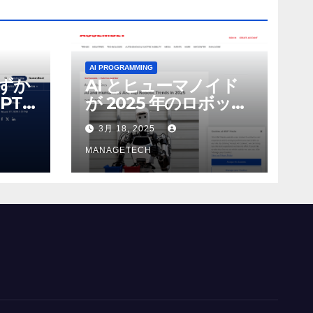
AI PROGRAMMING
わずか
AI とヒューマノイド
PT-
が 2025 年のロボット
る新し
のトップトレンドに |
3月 18, 2025
 モ
ASSEMBLY
MANAGETECH