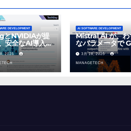
WARE DEVELOPMENT
AI SOFTWARE DEVELOPMENT
ogとNVIDIAが提
Mistral AI が、
、安全なAI導入を
なパラメータで G
4o Mini を上回
8, 2025
3月 18, 2025
いオープンソース
ETECH
デルをリリース |
MANAGETECH
VentureBeat