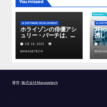
You missed
AI SOFTWARE DEVELOPMENT
AI SOFT
ホライゾンの俳優アシ
JFr
ュリー・バーチは、ソ
携し
ニーのAIアロイのビデ
強化
3月 18, 2025
3月 1
オを見て「ゲームパフ
ォーマンスという芸術
MANAGETECH
MANAG
形式に不安を感じた」
と語る – IGN
運営:
株式会社Managetech