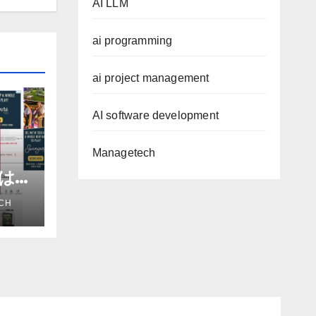
AI LLM
ai programming
ai project management
AI software development
Managetech
進は
だろ
CH
アナ
e