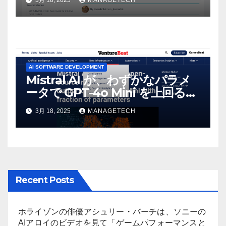
3月 18, 2025
MANAGETECH
AI SOFTWARE DEVELOPMENT
Mistral AI が、わずかなパラメ
ータで GPT-4o Mini を上回る新
しいオープンソース モデルをリ
3月 18, 2025
MANAGETECH
リース | VentureBeat
Recent Posts
ホライゾンの俳優アシュリー・バーチは、ソニーの
AIアロイのビデオを見て「ゲームパフォーマンスと