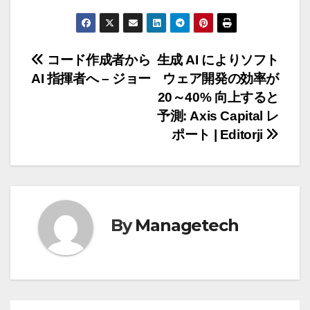
投
コード作成者から
生成 AI によりソフト
AI 指揮者へ – ジョー
ウェア開発の効率が
稿
20～40% 向上すると
ナ
予測: Axis Capital レ
ポート | Editorji
ビ
ゲ
ー
By
Managetech
シ
ョ
ン