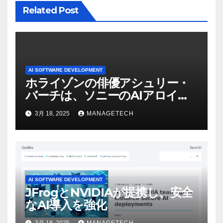
Related Post
AI SOFTWARE DEVELOPMENT
ホライゾンの俳優アシュリー・
バーチは、ソニーのAIアロイの
ビデオを見て「ゲームパフォー
3月 18, 2025
MANAGETECH
マンスという芸術形式に不安を
感じた」と語る – IGN
AI SOFTWARE DEVELOPMENT
JFrogとNVIDIAが提携し、安全
なAI導入を強化