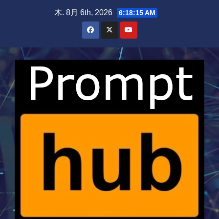
Skip
木. 8月 6th, 2026
6:18:15 AM
to
content