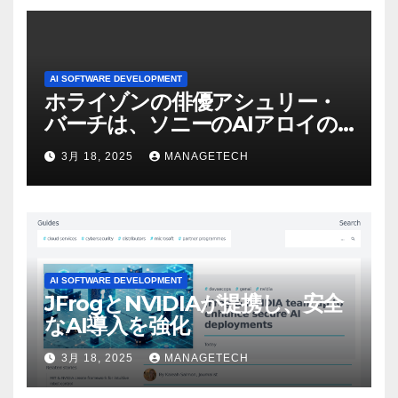
AI SOFTWARE DEVELOPMENT
ホライゾンの俳優アシュリー・
バーチは、ソニーのAIアロイの
ビデオを見て「ゲームパフォー
3月 18, 2025
MANAGETECH
マンスという芸術形式に不安を
感じた」と語る – IGN
AI SOFTWARE DEVELOPMENT
JFrogとNVIDIAが提携し、安全
なAI導入を強化
3月 18, 2025
MANAGETECH