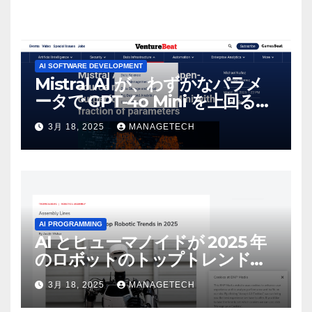
AI SOFTWARE DEVELOPMENT
Mistral AI が、わずかなパラメ
ータで GPT-4o Mini を上回る新
しいオープンソース モデルをリ
3月 18, 2025
MANAGETECH
リース | VentureBeat
AI PROGRAMMING
AI とヒューマノイドが 2025 年
のロボットのトップトレンドに |
ASSEMBLY
3月 18, 2025
MANAGETECH