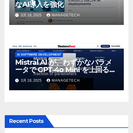
なAI導入を強化
3月 18, 2025
MANAGETECH
AI SOFTWARE DEVELOPMENT
Mistral AI が、わずかなパラメ
ータで GPT-4o Mini を上回る新
しいオープンソース モデルをリ
3月 18, 2025
MANAGETECH
リース | VentureBeat
Recent Posts