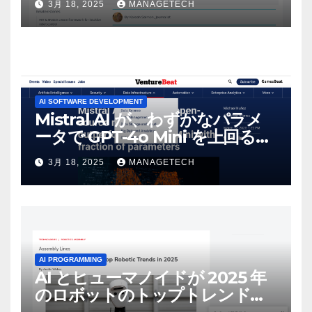
3月 18, 2025
MANAGETECH
AI SOFTWARE DEVELOPMENT
Mistral AI が、わずかなパラメ
ータで GPT-4o Mini を上回る新
しいオープンソース モデルをリ
3月 18, 2025
MANAGETECH
リース | VentureBeat
AI PROGRAMMING
AI とヒューマノイドが 2025 年
のロボットのトップトレンドに |