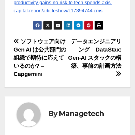
productivity-gains-no-risk-to-tech-spends-axis-
capital-report/articleshow/117394744.cms
投
ソフトウェア向け
データエンジニアリ
Gen AI は公共部門の
ング – DataStax:
稿
組織で期待に応えて
Gen-AI スタックの構
ナ
いるのか? –
築、事前の計画方法
Capgemini
ビ
ゲ
ー
By
Managetech
シ
ョ