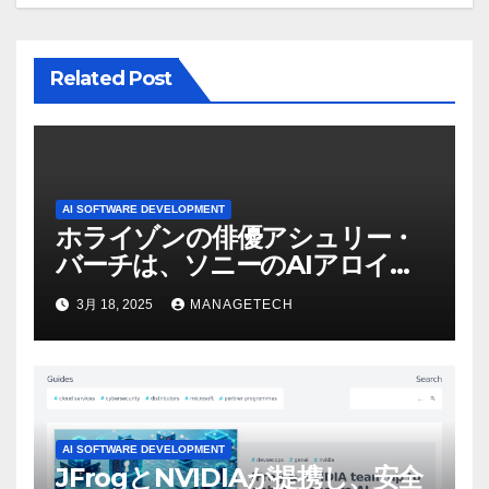
ン
Related Post
AI SOFTWARE DEVELOPMENT
ホライゾンの俳優アシュリー・
バーチは、ソニーのAIアロイの
ビデオを見て「ゲームパフォー
3月 18, 2025
MANAGETECH
マンスという芸術形式に不安を
感じた」と語る – IGN
AI SOFTWARE DEVELOPMENT
JFrogとNVIDIAが提携し、安全