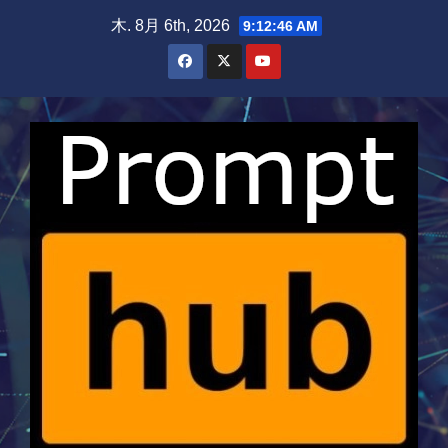
Skip
木. 8月 6th, 2026
9:12:46 AM
to
content