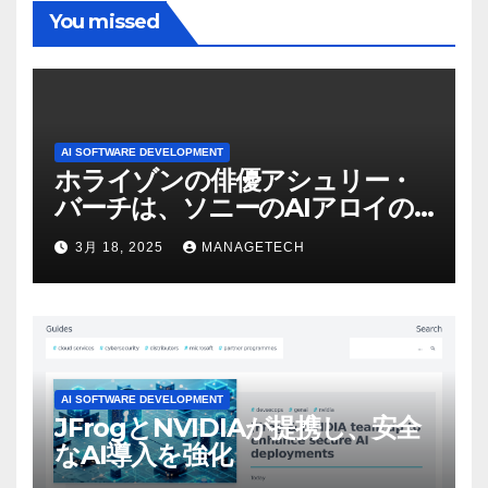
You missed
AI SOFTWARE DEVELOPMENT
ホライゾンの俳優アシュリー・
バーチは、ソニーのAIアロイの
ビデオを見て「ゲームパフォー
3月 18, 2025
MANAGETECH
マンスという芸術形式に不安を
感じた」と語る – IGN
AI SOFTWARE DEVELOPMENT
JFrogとNVIDIAが提携し、安全
なAI導入を強化