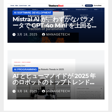
AI SOFTWARE DEVELOPMENT
Mistral AI が、わずかなパラメ
ータで GPT-4o Mini を上回る新
しいオープンソース モデルをリ
3月 18, 2025
MANAGETECH
リース | VentureBeat
AI PROGRAMMING
AI とヒューマノイドが 2025 年
のロボットのトップトレンドに |
ASSEMBLY
3月 18, 2025
MANAGETECH