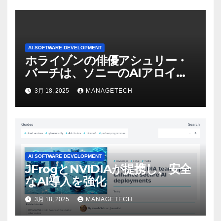
AI SOFTWARE DEVELOPMENT
ホライゾンの俳優アシュリー・
バーチは、ソニーのAIアロイの
ビデオを見て「ゲームパフォー
3月 18, 2025
MANAGETECH
マンスという芸術形式に不安を
感じた」と語る – IGN
AI SOFTWARE DEVELOPMENT
JFrogとNVIDIAが提携し、安全
なAI導入を強化
3月 18, 2025
MANAGETECH