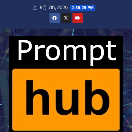
Skip
金. 8月 7th, 2026
2:39:30 PM
to
content