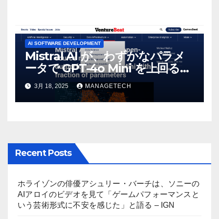
AI SOFTWARE DEVELOPMENT
Mistral AI が、わずかなパラメ
ータで GPT-4o Mini を上回る新
しいオープンソース モデルをリ
3月 18, 2025
MANAGETECH
リース | VentureBeat
Recent Posts
ホライゾンの俳優アシュリー・バーチは、ソニーの
AIアロイのビデオを見て「ゲームパフォーマンスと
いう芸術形式に不安を感じた」と語る – IGN