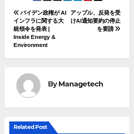
投
バイデン政権が AI
アップル、反発を受
インフラに関する大
けAI通知要約の停止
稿
統領令を発表 |
を要請
ナ
Inside Energy &
Environment
ビ
ゲ
ー
By
Managetech
シ
ョ
ン
Related Post