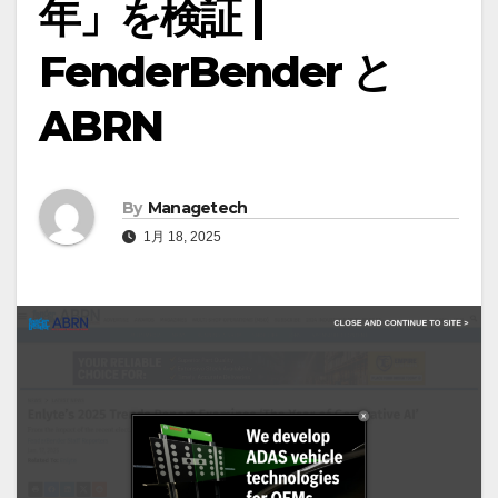
年」を検証 |
FenderBender と
ABRN
By
Managetech
1月 18, 2025