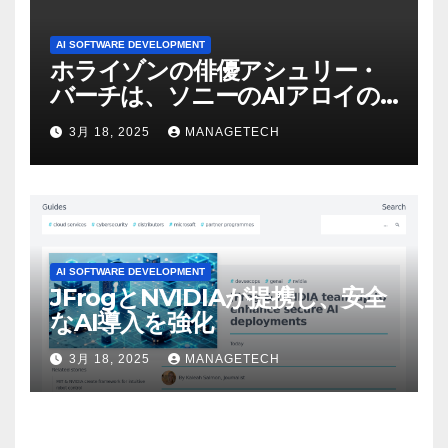
AI SOFTWARE DEVELOPMENT
ホライゾンの俳優アシュリー・
バーチは、ソニーのAIアロイの
ビデオを見て「ゲームパフォー
3月 18, 2025
MANAGETECH
マンスという芸術形式に不安を
感じた」と語る – IGN
AI SOFTWARE DEVELOPMENT
JFrogとNVIDIAが提携し、安全
なAI導入を強化
3月 18, 2025
MANAGETECH