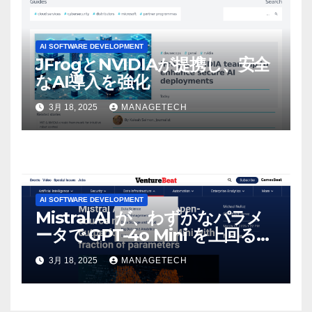
AI SOFTWARE DEVELOPMENT
JFrogとNVIDIAが提携し、安全
なAI導入を強化
3月 18, 2025
MANAGETECH
AI SOFTWARE DEVELOPMENT
Mistral AI が、わずかなパラメ
ータで GPT-4o Mini を上回る新
しいオープンソース モデルをリ
3月 18, 2025
MANAGETECH
リース | VentureBeat