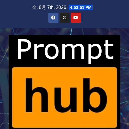
Skip
金. 8月 7th, 2026
4:53:51 PM
to
content