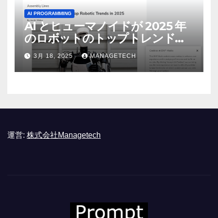
AI PROGRAMMING
AI とヒューマノイドが 2025 年
のロボットのトップトレンドに |
ASSEMBLY
3月 18, 2025
MANAGETECH
運営:
株式会社Managetech