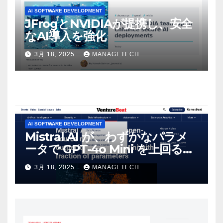
AI SOFTWARE DEVELOPMENT
JFrogとNVIDIAが提携し、安全
なAI導入を強化
3月 18, 2025
MANAGETECH
AI SOFTWARE DEVELOPMENT
Mistral AI が、わずかなパラメ
ータで GPT-4o Mini を上回る新
しいオープンソース モデルをリ
3月 18, 2025
MANAGETECH
リース | VentureBeat