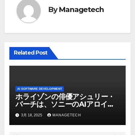
ー
By
Managetech
シ
ョ
ン
Related Post
AI SOFTWARE DEVELOPMENT
ホライゾンの俳優アシュリー・
バーチは、ソニーのAIアロイの
ビデオを見て「ゲームパフォー
3月 18, 2025
MANAGETECH
マンスという芸術形式に不安を
感じた」と語る – IGN