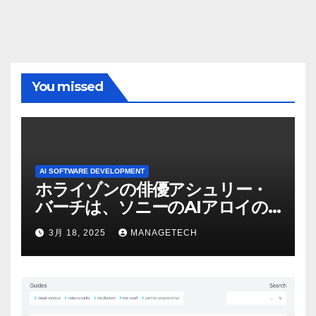
You missed
AI SOFTWARE DEVELOPMENT
ホライゾンの俳優アシュリー・
バーチは、ソニーのAIアロイの
ビデオを見て「ゲームパフォー
3月 18, 2025
MANAGETECH
マンスという芸術形式に不安を
感じた」と語る – IGN