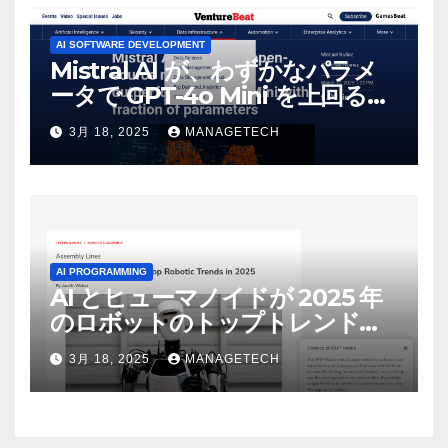
AI SOFTWARE DEVELOPMENT
Mistral AI が、わずかなパラメ
ータで GPT-4o Mini を上回る新
しいオープンソース モデルをリ
3月 18, 2025
MANAGETECH
リース | VentureBeat
AI PROGRAMMING
AI とヒューマノイドが 2025 年
のロボットのトップトレンドに |
ASSEMBLY
3月 18, 2025
MANAGETECH