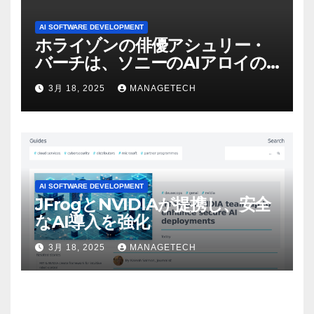
AI SOFTWARE DEVELOPMENT
ホライゾンの俳優アシュリー・
バーチは、ソニーのAIアロイの
ビデオを見て「ゲームパフォー
3月 18, 2025
MANAGETECH
マンスという芸術形式に不安を
感じた」と語る – IGN
AI SOFTWARE DEVELOPMENT
JFrogとNVIDIAが提携し、安全
なAI導入を強化
3月 18, 2025
MANAGETECH