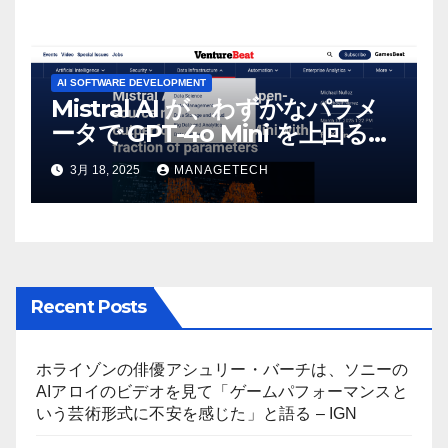
AI SOFTWARE DEVELOPMENT
Mistral AI が、わずかなパラメ
ータで GPT-4o Mini を上回る新
しいオープンソース モデルをリ
3月 18, 2025
MANAGETECH
リース | VentureBeat
Recent Posts
ホライゾンの俳優アシュリー・バーチは、ソニーの
AIアロイのビデオを見て「ゲームパフォーマンスと
いう芸術形式に不安を感じた」と語る – IGN