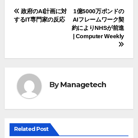
投
政府のAI計画に対
1億5000万ポンドの
するIT専門家の反応
AIフレームワーク契
稿
約によりNHSが前進
ナ
| Computer Weekly
ビ
ゲ
ー
By
Managetech
シ
ョ
ン
Related Post