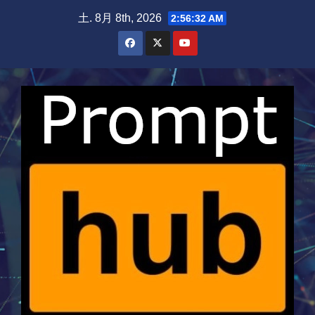
Skip
土. 8月 8th, 2026
2:56:33 AM
to
content