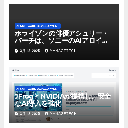
AI SOFTWARE DEVELOPMENT
ホライゾンの俳優アシュリー・
バーチは、ソニーのAIアロイの
ビデオを見て「ゲームパフォー
3月 18, 2025
MANAGETECH
マンスという芸術形式に不安を
感じた」と語る – IGN
AI SOFTWARE DEVELOPMENT
JFrogとNVIDIAが提携し、安全
なAI導入を強化
3月 18, 2025
MANAGETECH