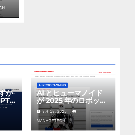
ス
CH
AI PROGRAMMING
わずか
AI とヒューマノイド
PT-
が 2025 年のロボット
る新し
のトップトレンドに |
3月 18, 2025
 モ
ASSEMBLY
MANAGETECH