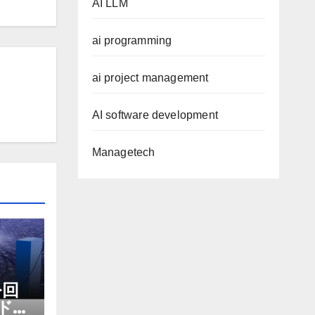
AI LLM
ai programming
ai project management
AI software development
Managetech
を回
ドマ