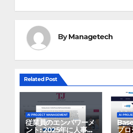
ナ
ビ
ゲ
By
Managetech
ー
シ
ョ
ン
Related Post
AI PROJECT MANAGEMENT
AI PROJ
従業員のエンパワーメ
Bas
ント: 2025年に人事部
プロ