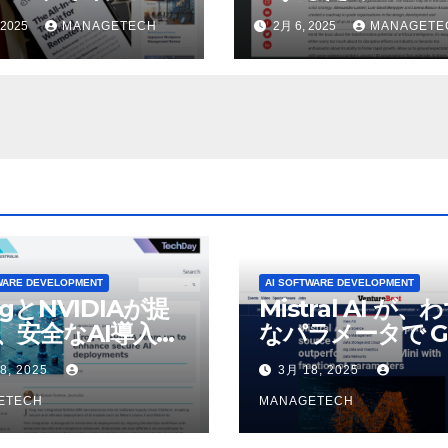
択肢? – UC
ップ | LSE ビジネ
 2025
MANAGETECH
2月 6, 2025
MANAGETE
ay
レビュー
WARE DEVELOPMENT
AI SOFTWARE DEVELOPMENT
ogとNVIDIAが提
Mistral AI が、
、安全なAI導入を
なパラメータで G
4o Mini を上回
8, 2025
3月 18, 2025
いオープンソース
ETECH
デルをリリース |
MANAGETECH
VentureBeat