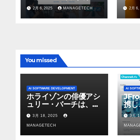
門に期待されること –
力な選
2月 6, 2025
MANAGETECH
2月 6,
Tod
You missed
AI SOFTWARE DEVELOPMENT
AI SOFT
ホライゾンの俳優アシ
JFr
ュリー・バーチは、ソ
携し
ニーのAIアロイのビデ
強化
3月 18, 2025
3月 1
オを見て「ゲームパフ
ォーマンスという芸術
MANAGETECH
MANAG
形式に不安を感じた」