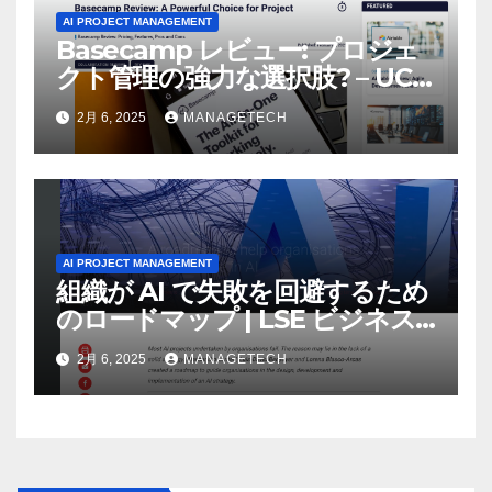
AI PROJECT MANAGEMENT
Basecamp レビュー: プロジェ
クト管理の強力な選択肢? – UC
Today
2月 6, 2025
MANAGETECH
AI PROJECT MANAGEMENT
組織が AI で失敗を回避するため
のロードマップ | LSE ビジネス
レビュー
2月 6, 2025
MANAGETECH