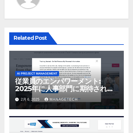
ョ
ン
Related Post
AI PROJECT MANAGEMENT
従業員のエンパワーメント:
2025年に人事部門に期待される
こと –
2月 6, 2025
MANAGETECH