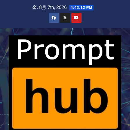
Skip
金. 8月 7th, 2026
4:42:13 PM
to
content