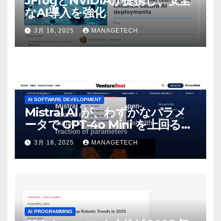
JFrogとNVIDIAが提携し、安全
なAI導入を強化
3月 18, 2025
MANAGETECH
AI SOFTWARE DEVELOPMENT
Mistral AI が、わずかなパラメ
ータで GPT-4o Mini を上回る新
しいオープンソース モデルをリ
3月 18, 2025
MANAGETECH
リース | VentureBeat
AI PROGRAMMING