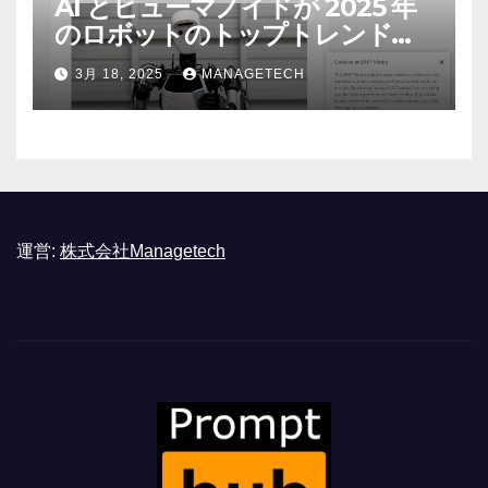
AI とヒューマノイドが 2025 年
のロボットのトップトレンドに |
ASSEMBLY
3月 18, 2025
MANAGETECH
運営:
株式会社Managetech