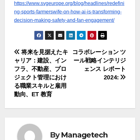
https://www.svgeurope.org/blog/headlines/redefini
ng-sports-farmerswife-on-how-ai-is-transforming-
decision-making-safety-and-fan-engagement/
投
将来を見据えたキ
コラボレーション ツ
ャリア：建設、イン
ール戦略インテリジ
稿
フラ、不動産、プロ
ェンス レポート
ナ
ジェクト管理におけ
2024:
る職業スキルと雇用
ビ
動向、ET 教育
ゲ
ー
シ
By
Managetech