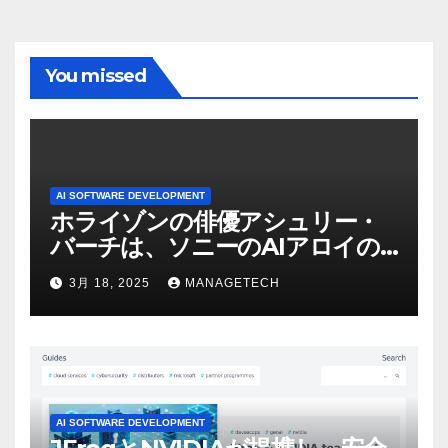
You missed
AI SOFTWARE DEVELOPMENT
ホライゾンの俳優アシュリー・
バーチは、ソニーのAIアロイの
ビデオを見て「ゲームパフォー
3月 18, 2025
MANAGETECH
マンスという芸術形式に不安を
感じた」と語る – IGN
AI SOFTWARE DEVELOPMENT