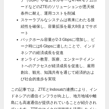
ナ（UBA）や省エネルギーな4T4Rモデムボ
ードなどのZTEのソリューションが悪天候
条件に耐え、運用コストを削減
スケーラブルなシステムは将来にわたる接
続性を確保し、容量拡張を最大8倍までサポ
ート
バックホール容量が2-3 Gbpsに増加し、ピ
ーク時には6 Gbpsに達したことで、インド
ネシアの経済成長を促進
オンライン教育、医療、エンターテイメン
トへのアクセスが経済成長を促進し、雇用
創出、観光、知識共有を通じて経済的およ
び社会的進歩を実現
この記事では、ZTEとIndosatの連携により、イン
ドネシアの通信インフラが向上し、地方地域や離
島にも高速通信が提供されていることが紹介され