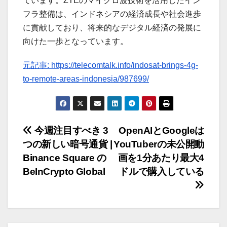
ています。ZTEのマイクロ波技術を活用したイン
フラ整備は、インドネシアの経済成長や社会進歩
に貢献しており、将来的なデジタル経済の発展に
向けた一歩となっています。
元記事: https://telecomtalk.info/indosat-brings-4g-
to-remote-areas-indonesia/987699/
投
今週注目すべき 3
OpenAIとGoogleは
つの新しい暗号通貨 |
YouTuberの未公開動
稿
Binance Square の
画を1分あたり最大4
ナ
BeInCrypto Global
ドルで購入している
ビ
ゲ