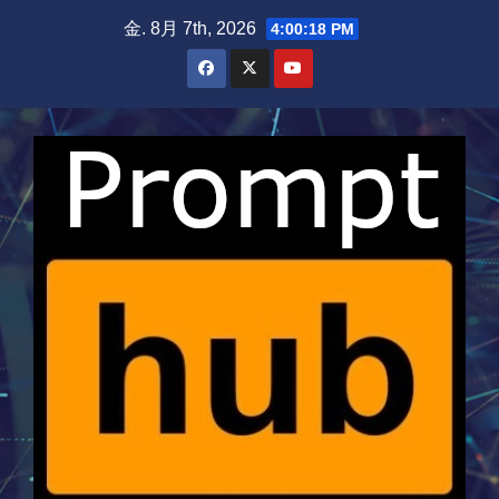
Skip
金. 8月 7th, 2026
4:00:18 PM
to
content