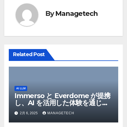
ー
By
Managetech
シ
ョ
ン
Related Post
AI LLM
Immerso と Everdome が提携
し、AI を活用した体験を通じて
メタバースのイノベーションを
2月 6, 2025
MANAGETECH
推進 – Intelligent CIO APAC