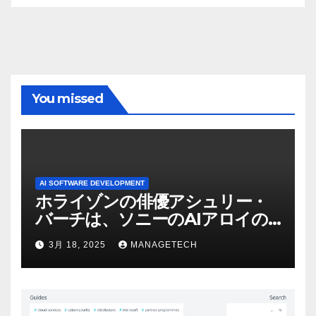
You missed
AI SOFTWARE DEVELOPMENT
ホライゾンの俳優アシュリー・
バーチは、ソニーのAIアロイの
ビデオを見て「ゲームパフォー
3月 18, 2025
MANAGETECH
マンスという芸術形式に不安を
感じた」と語る – IGN