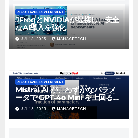
AI SOFTWARE DEVELOPMENT
JFrogとNVIDIAが提携し、安全
なAI導入を強化
3月 18, 2025
MANAGETECH
AI SOFTWARE DEVELOPMENT
Mistral AI が、わずかなパラメ
ータで GPT-4o Mini を上回る新
しいオープンソース モデルをリ
3月 18, 2025
MANAGETECH
リース | VentureBeat