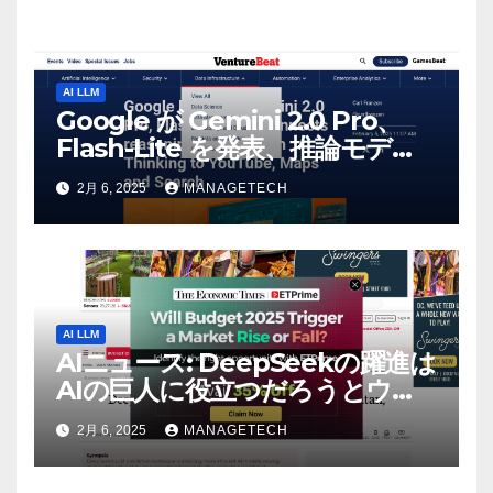
AI LLM
Google が Gemini 2.0 Pro、
Flash-Lite を発表、推論モデル
Flash Thinking を YouTube、
2月 6, 2025
MANAGETECH
マップ、検索に接続 |
VentureBeat
AI LLM
AIニュース: DeepSeekの躍進は
AIの巨人に役立つだろうとウォ
ール街のアナリストが語る –
2月 6, 2025
MANAGETECH
The Economic Times