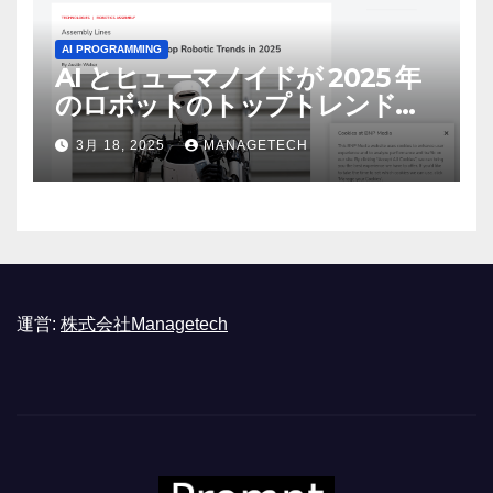
AI PROGRAMMING
AI とヒューマノイドが 2025 年
のロボットのトップトレンドに |
ASSEMBLY
3月 18, 2025
MANAGETECH
運営:
株式会社Managetech