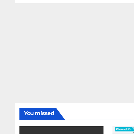
ォーマンスという芸術
形式に不安を感じた」
と語る – IGN
You missed