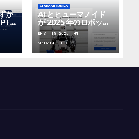
AI PROGRAMMING
わずか
AI とヒューマノイド
PT-
が 2025 年のロボット
る新し
のトップトレンドに |
3月 18, 2025
 モ
ASSEMBLY
MANAGETECH