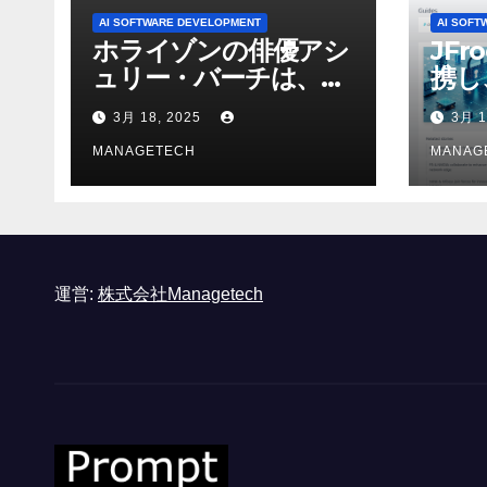
AI SOFTWARE DEVELOPMENT
AI SOFT
ホライゾンの俳優アシ
JFr
ュリー・バーチは、ソ
携し
ニーのAIアロイのビデ
強化
3月 18, 2025
3月 1
オを見て「ゲームパフ
ォーマンスという芸術
MANAGETECH
MANAG
形式に不安を感じた」
と語る – IGN
運営:
株式会社Managetech