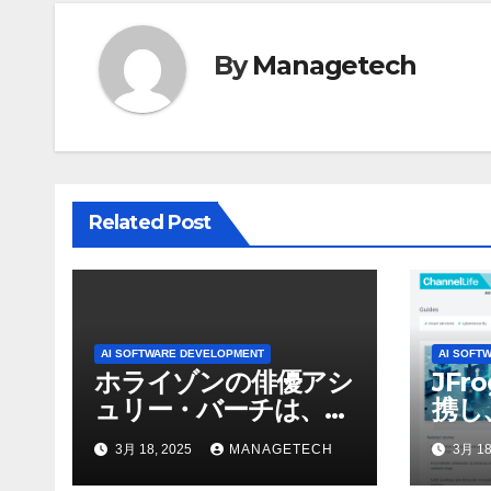
ビ
ゲ
By
Managetech
ー
シ
ョ
Related Post
ン
AI SOFTWARE DEVELOPMENT
AI SOFT
ホライゾンの俳優アシ
JFr
ュリー・バーチは、ソ
携し
ニーのAIアロイのビデ
強化
3月 18, 2025
MANAGETECH
3月 18
オを見て「ゲームパフ