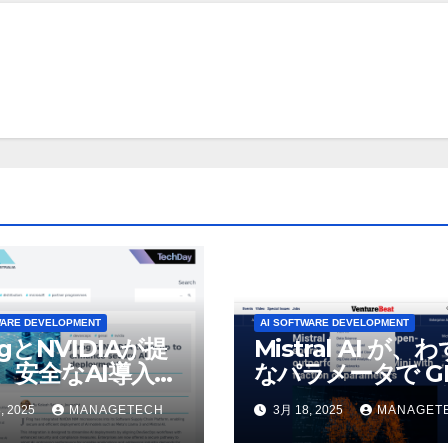
WARE DEVELOPMENT
AI SOFTWARE DEVELOPMENT
ogとNVIDIAが提
Mistral AI が、
、安全なAI導入を
なパラメータで GP
4o Mini を上回
, 2025
MANAGETECH
3月 18, 2025
MANAGET
いオープンソース