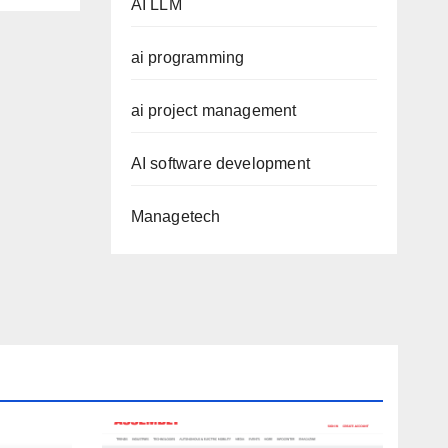
AI LLM
ai programming
ai project management
AI software development
Managetech