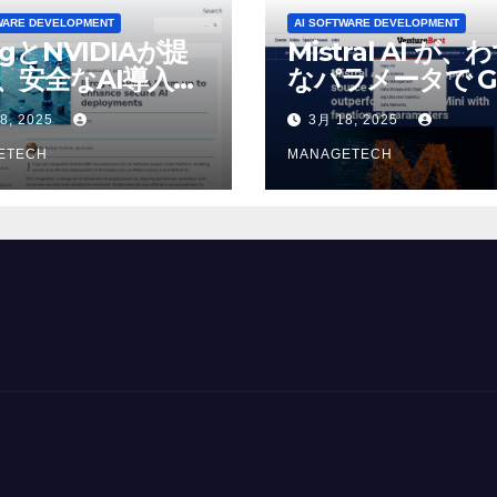
WARE DEVELOPMENT
AI SOFTWARE DEVELOPMENT
ogとNVIDIAが提
Mistral AI が、
、安全なAI導入を
なパラメータで G
4o Mini を上回
8, 2025
3月 18, 2025
いオープンソース
ETECH
デルをリリース |
MANAGETECH
VentureBeat