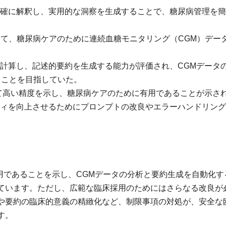
を正確に解釈し、実用的な洞察を生成することで、糖尿病管理を
して、糖尿病ケアのために連続血糖モニタリング（CGM）デー
スを計算し、記述的要約を生成する能力が評価され、CGMデータ
ることを目指していた。
おいて高い精度を示し、糖尿病ケアのために有用であることが示さ
リティを向上させるためにプロンプトの改良やエラーハンドリン
有用であることを示し、CGMデータの分析と要約生成を自動化す
ています。ただし、広範な臨床採用のためにはさらなる改良が
や要約の臨床的意義の精緻化など、制限事項の対処が、安全な
す。