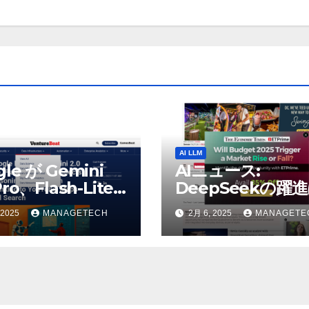
AI LLM
gle が Gemini
AIニュース:
Pro、Flash-Lite
DeepSeekの躍
表、推論モデル
AIの巨人に役立つ
 2025
MANAGETECH
2月 6, 2025
MANAGETE
h Thinking を
うとウォール街の
uTube、マップ、
リストが語る – Th
に接続 |
Economic Times
tureBeat