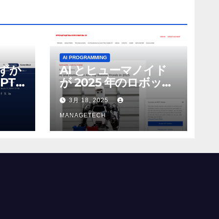
AI PROGRAMMING
わずか
AI とヒューマノイド
PT-
が 2025 年のロボット
る新し
のトップトレンドに |
3月 18, 2025
 モ
ASSEMBLY
MANAGETECH