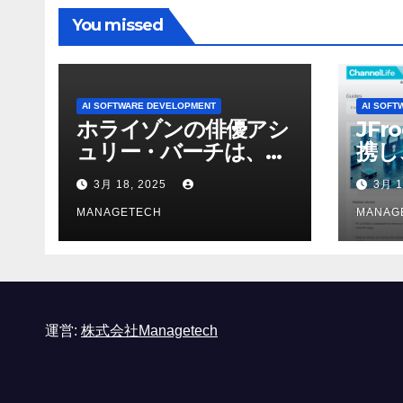
You missed
AI SOFTWARE DEVELOPMENT
AI SOFT
ホライゾンの俳優アシ
JFr
ュリー・バーチは、ソ
携し
ニーのAIアロイのビデ
強化
3月 18, 2025
3月 1
オを見て「ゲームパフ
ォーマンスという芸術
MANAGETECH
MANAG
形式に不安を感じた」
と語る – IGN
運営:
株式会社Managetech