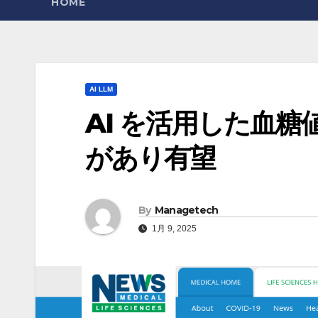
HOME
AI LLM
AI を活用した血糖値
があり有望
By
Managetech
1月 9, 2025