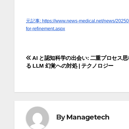
元記事: https://www.news-medical.net/news/2025010
for-refinement.aspx
投
AI と認知科学の出会い: 二重プロセス
る LLM 幻覚への対処 | テクノロジー
稿
ナ
ビ
ゲ
By
Managetech
ー