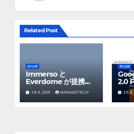
シ
ョ
ン
Related Post
AI LLM
AI LLM
Immerso と
Goo
Everdome が提携
2.0 
し、AI を活用した体
を発
2月 6, 2025
MANAGETECH
2月 6,
験を通じてメタバース
Flas
のイノベーションを推
Yo
進 – Intelligent CIO
検索
APAC
Ven