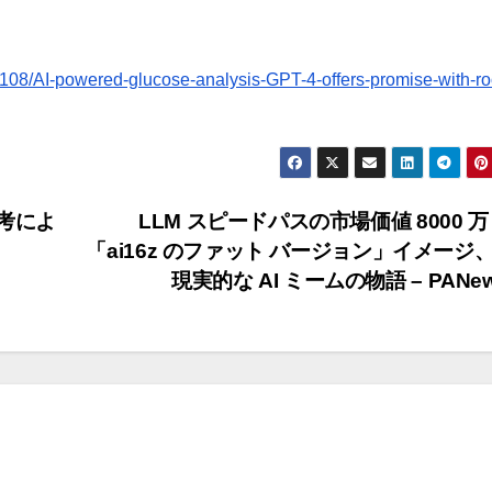
8/AI-powered-glucose-analysis-GPT-4-offers-promise-with-r
思考によ
LLM スピードパスの市場価値 8000 万
「ai16z のファット バージョン」イメージ
現実的な AI ミームの物語 – PANe