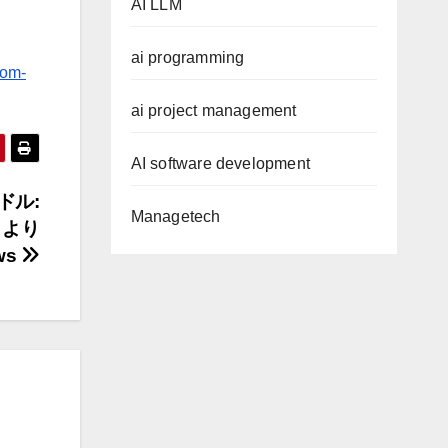
AI LLM
ai programming
oom-
ai project management
AI software development
ドル:
Managetech
、より
ws