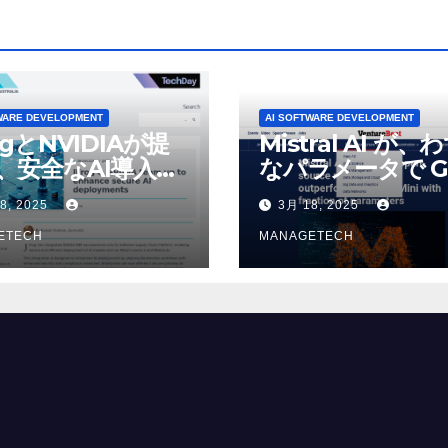
WARE DEVELOPMENT
AI SOFTWARE DEVELOPMENT
ogとNVIDIAが提
Mistral AI が、
、安全なAI導入を
なパラメータで G
4o Mini を上回
8, 2025
3月 18, 2025
いオープンソース
ETECH
デルをリリース |
MANAGETECH
VentureBeat