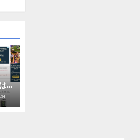
進は
だろ
CH
アナ
e