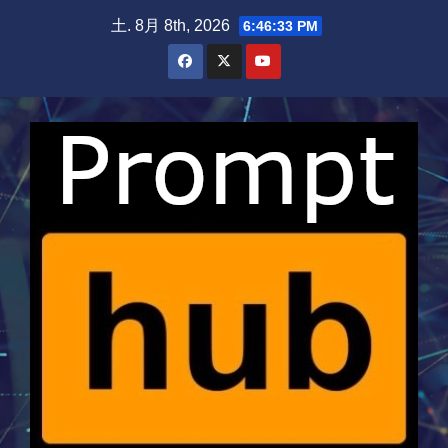
Skip
土. 8月 8th, 2026
6:46:34 PM
to
content