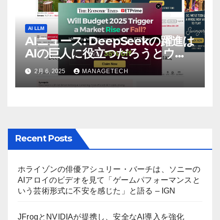
AI LLM
AIニュース: DeepSeekの躍進は
AIの巨人に役立つだろうとウォ
ール街のアナリストが語る –
2月 6, 2025
MANAGETECH
The Economic Times
Recent Posts
ホライゾンの俳優アシュリー・バーチは、ソニーの
AIアロイのビデオを見て「ゲームパフォーマンスと
いう芸術形式に不安を感じた」と語る – IGN
JFrogとNVIDIAが提携し、安全なAI導入を強化