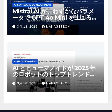
AI SOFTWARE DEVELOPMENT
Mistral AI が、わずかなパラメ
ータで GPT-4o Mini を上回る新
しいオープンソース モデルをリ
3月 18, 2025
MANAGETECH
リース | VentureBeat
AI PROGRAMMING
AI とヒューマノイドが 2025 年
のロボットのトップトレンドに |
ASSEMBLY
3月 18, 2025
MANAGETECH