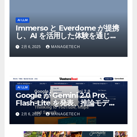
AI LLM
Immerso と Everdome が提携
し、AI を活用した体験を通じて
メタバースのイノベーションを
2月 6, 2025
MANAGETECH
推進 – Intelligent CIO APAC
AI LLM
Google が Gemini 2.0 Pro、
Flash-Lite を発表、推論モデル
Flash Thinking を YouTube、
2月 6, 2025
MANAGETECH
マップ、検索に接続 |
VentureBeat