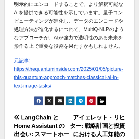
明示的にエンコードすることで、より解釈可能な
AIを提供できる可能性を示しています。量子コン
ピューティングが進化し、データのエンコードや
処理方法が進化するにつれて、MultiQ-NLPのよう
なアプローチが、AIが強力で透明性のある未来を
形作る上で重要な役割を果たすかもしれません。
元記事:
https://thequantuminsider.com/2025/01/05/picture-
this-quantum-approach-matches-classical-ai-in-
text-image-tasks/
投
LangChain と
アイェレット・リヒ
Home Assistant の
ター: 戦略計画と投資
稿
出会い: スマートホー
における人工知能の