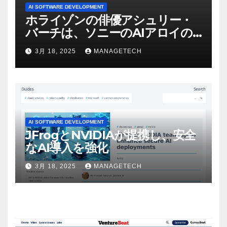
AI SOFTWARE DEVELOPMENT
ホライゾンの俳優アシュリー・
バーチは、ソニーのAIアロイの
ビデオを見て「ゲームパフォー
3月 18, 2025
MANAGETECH
マンスという芸術形式に不安を
感じた」と語る – IGN
AI SOFTWARE DEVELOPMENT
JFrogとNVIDIAが提携し、安全
なAI導入を強化
3月 18, 2025
MANAGETECH