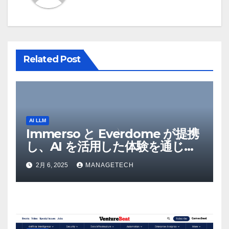
Related Post
AI LLM
Immerso と Everdome が提携
し、AI を活用した体験を通じて
メタバースのイノベーションを
2月 6, 2025
MANAGETECH
推進 – Intelligent CIO APAC