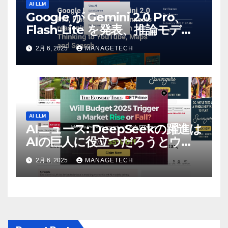
AI LLM
Google が Gemini 2.0 Pro、
Flash-Lite を発表、推論モデル
Flash Thinking を YouTube、
2月 6, 2025
MANAGETECH
マップ、検索に接続 |
VentureBeat
AI LLM
AIニュース: DeepSeekの躍進は
AIの巨人に役立つだろうとウォ
ール街のアナリストが語る –
2月 6, 2025
MANAGETECH
The Economic Times