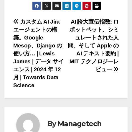
投
カスタム AI Jira
AI 誇大宣伝指数: ロ
エージェントの構
ボットペット、シミ
稿
築。Google
ュレートされた人
ナ
Mesop、Django の
間、そして Apple の
使い方… | Lewis
AI テキスト要約 |
ビ
James | データ サイ
MIT テクノロジーレ
ゲ
エンス | 2024 年 12
ビュー
月 | Towards Data
ー
Science
シ
ョ
ン
By
Managetech