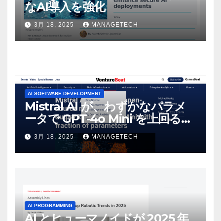
なAI導入を強化
3月 18, 2025
MANAGETECH
AI SOFTWARE DEVELOPMENT
Mistral AI が、わずかなパラメ
ータで GPT-4o Mini を上回る新
しいオープンソース モデルをリ
3月 18, 2025
MANAGETECH
リース | VentureBeat
AI PROGRAMMING
AI とヒューマノイドが 2025 年