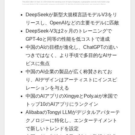
DeepSeekが新型大規模言語モデルV3をリ
リースし、OpenAIなどの主要モデルに匹敵
DeepSeek-V3は2ヶ月のトレーニングで
GPT-4oと同等の性能を低コストで達成
中国のAIの目標が進化し、ChatGPTの追い
つきではなく、より手頃で多目的なAIサー
ビスに焦点
中国のAI企業の製品が広く称賛されてお
り、AIデザインはアーティストにインスピ
レーションを与える
中国のAIアプリのXingyeとPoly.aiが米国で
トップ10のAIアプリにランクイン
AlibabaのTongyi LLMがデジタルアバターテ
クノロジーに特化し、エンターテイメント
で新しいトレンドを設定