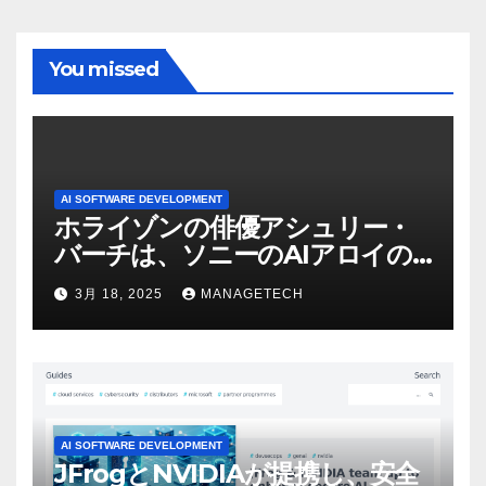
You missed
AI SOFTWARE DEVELOPMENT
ホライゾンの俳優アシュリー・
バーチは、ソニーのAIアロイの
ビデオを見て「ゲームパフォー
3月 18, 2025
MANAGETECH
マンスという芸術形式に不安を
感じた」と語る – IGN
AI SOFTWARE DEVELOPMENT
JFrogとNVIDIAが提携し、安全