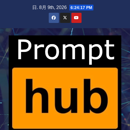
Skip
日. 8月 9th, 2026
6:24:18 PM
to
content