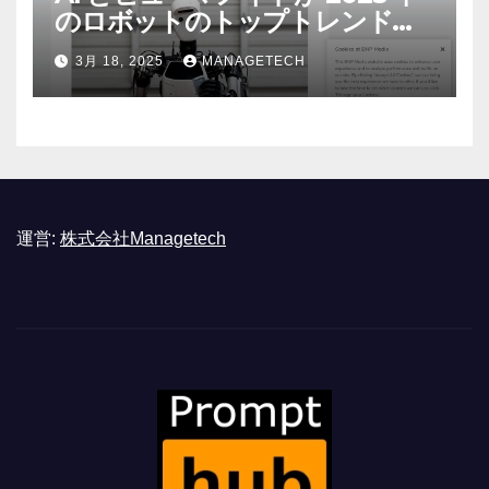
のロボットのトップトレンドに |
ASSEMBLY
3月 18, 2025
MANAGETECH
運営:
株式会社Managetech