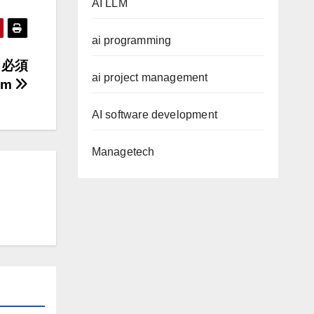
AI LLM
ai programming
 必須
ai project management
ium
AI software development
Managetech