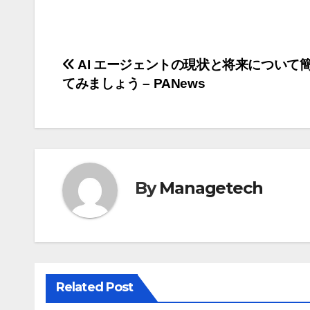
投
AI エージェントの現状と将来について
てみましょう – PANews
稿
ナ
ビ
ゲ
By
Managetech
ー
シ
ョ
Related Post
ン