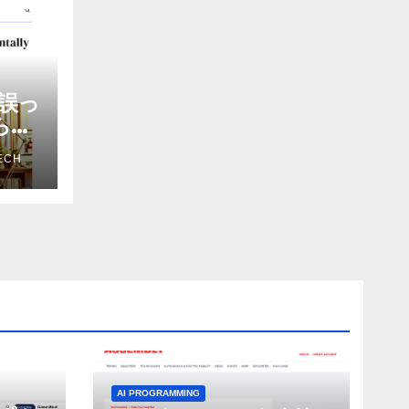
誤っ
から嫌
を削
ECH
ザー
AI PROGRAMMING