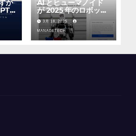
わずか
AI とヒューマノイド
PT-
が 2025 年のロボット
る新し
のトップトレンドに |
3月 18, 2025
 モ
ASSEMBLY
MANAGETECH