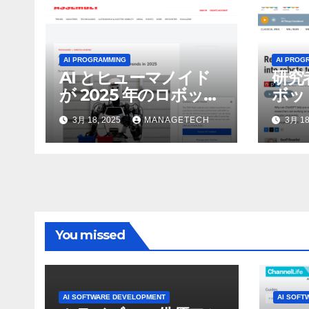
AI PROGRAMMING
AI PROG
AI とヒューマノイド
研究
が 2025 年のロボット
ボッ
のトップトレンドに |
んで
3月 18, 2025
MANAGETECH
3月 18
ASSEMBLY
行さ
ン 
WNI
You missed
AI SOFTWARE DEVELOPMENT
AI SOFT