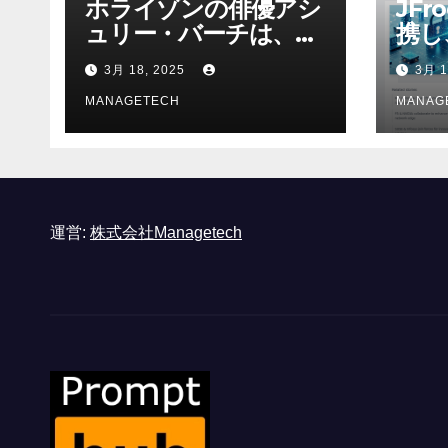
ホライゾンの俳優アシ
JFr
ュリー・バーチは、ソ
携し
ニーのAIアロイのビデ
強化
3月 18, 2025
3月 1
オを見て「ゲームパフ
ォーマンスという芸術
MANAGETECH
MANAG
形式に不安を感じた」
と語る – IGN
運営:
株式会社Managetech