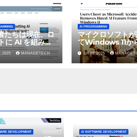
RAMMING
AI PROGRAMMING
者たちは現在、ロ
マイクロソフトが
トに AI を組み込
てWindows 11
物理的な作業を実
われているAI機能
, 2025
MANAGETECH
3月 18, 2025
MANAGET
せている | ノーザ
除したことにユー
パブリック ラジオ:
が歓喜
J および WNIU
WARE DEVELOPMENT
AI SOFTWARE DEVELOPMENT