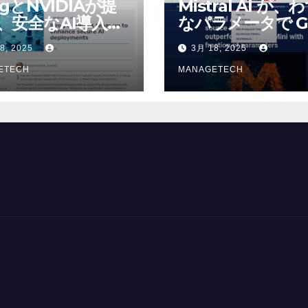
ogとNVIDIAが提
Mistral AI が、
、安全なAI導入を
なパラメータで G
4o Mini を上回
8, 2025
3月 18, 2025
いオープンソース
ETECH
デルをリリース |
MANAGETECH
VentureBeat