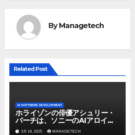
ゲ
ー
By
Managetech
シ
ョ
ン
Related Post
AI SOFTWARE DEVELOPMENT
ホライゾンの俳優アシュリー・
バーチは、ソニーのAIアロイの
ビデオを見て「ゲームパフォー
3月 18, 2025
MANAGETECH