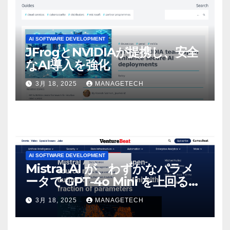
AI SOFTWARE DEVELOPMENT
JFrogとNVIDIAが提携し、安全
なAI導入を強化
3月 18, 2025
MANAGETECH
AI SOFTWARE DEVELOPMENT
Mistral AI が、わずかなパラメ
ータで GPT-4o Mini を上回る新
しいオープンソース モデルをリ
3月 18, 2025
MANAGETECH
リース | VentureBeat