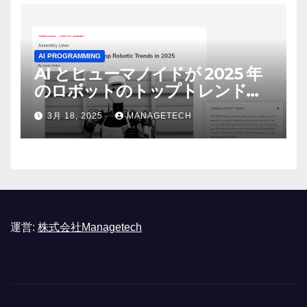
AI PROGRAMMING
AI とヒューマノイドが 2025 年
のロボットのトップトレンドに |
ASSEMBLY
3月 18, 2025
MANAGETECH
運営:
株式会社Managetech