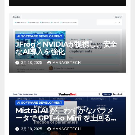
マンスという芸術形式に不安を
感じた」と語る – IGN
AI SOFTWARE DEVELOPMENT
JFrogとNVIDIAが提携し、安全
なAI導入を強化
3月 18, 2025
MANAGETECH
AI SOFTWARE DEVELOPMENT
Mistral AI が、わずかなパラメ
ータで GPT-4o Mini を上回る新
しいオープンソース モデルをリ
3月 18, 2025
MANAGETECH
リース | VentureBeat