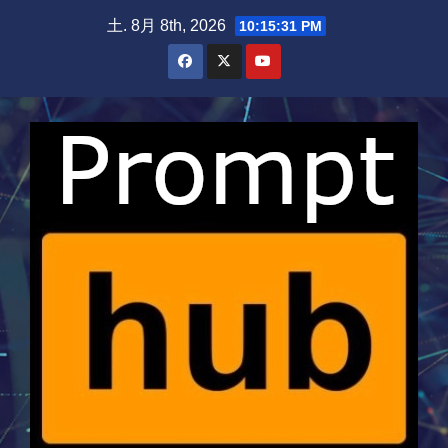
Skip
土. 8月 8th, 2026
10:15:31 PM
to
content