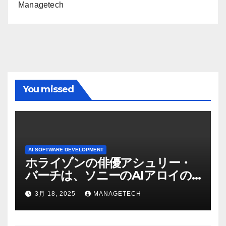
Managetech
You missed
AI SOFTWARE DEVELOPMENT
ホライゾンの俳優アシュリー・
バーチは、ソニーのAIアロイの
ビデオを見て「ゲームパフォー
3月 18, 2025
MANAGETECH
マンスという芸術形式に不安を
感じた」と語る – IGN