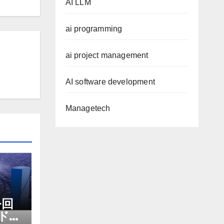
AI LLM
ai programming
ai project management
AI software development
Managetech
を回
ドマ