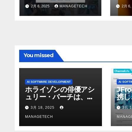
門に期待されること –
力な選
2月 6, 2025
MANAGETECH
2月 6,
Tod
You missed
AI SOFTWARE DEVELOPMENT
AI SOFT
ホライゾンの俳優アシ
JFr
ュリー・バーチは、ソ
携し
ニーのAIアロイのビデ
強化
3月 18, 2025
3月 1
オを見て「ゲームパフ
ォーマンスという芸術
MANAGETECH
MANAG
形式に不安を感じた」