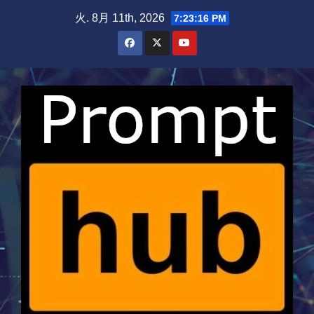
Skip
火. 8月 11th, 2026
7:23:17 PM
to
content