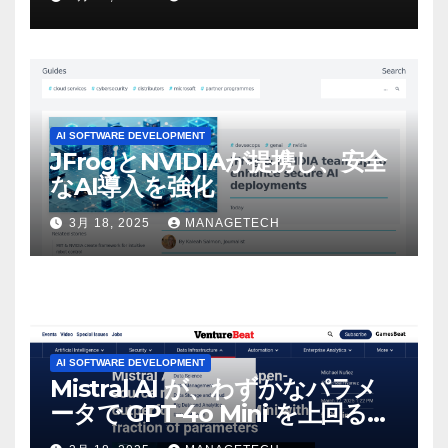
マンスという芸術形式に不安を
感じた」と語る – IGN
AI SOFTWARE DEVELOPMENT
JFrogとNVIDIAが提携し、安全
なAI導入を強化
3月 18, 2025
MANAGETECH
AI SOFTWARE DEVELOPMENT
Mistral AI が、わずかなパラメ
ータで GPT-4o Mini を上回る新
しいオープンソース モデルをリ