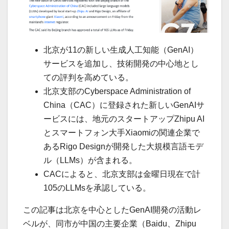
北京が11の新しい生成人工知能（GenAI）
サービスを追加し、技術開発の中心地とし
ての評判を高めている。
北京支部のCyberspace Administration of
China（CAC）に登録された新しいGenAIサ
ービスには、地元のスタートアップZhipu AI
とスマートフォン大手Xiaomiの関連企業で
あるRigo Designが開発した大規模言語モデ
ル（LLMs）が含まれる。
CACによると、北京支部は金曜日現在で計
105のLLMsを承認している。
この記事は北京を中心としたGenAI開発の活動レ
ベルが、同市が中国の主要企業（Baidu、Zhipu