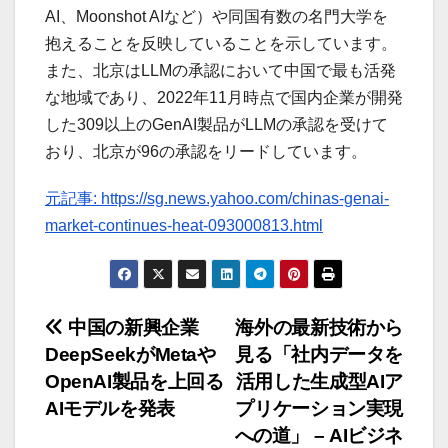
AI、Moonshot AIなど）や同国有数の名門大学を
抱えることを反映していることを示しています。
また、北京はLLMの承認において中国で最も活発
な地域であり、2022年11月時点で国内企業が開発
した309以上のGenAI製品がLLMの承認を受けて
おり、北京が96の承認をリードしています。
元記事: https://sg.news.yahoo.com/chinas-genai-
market-continues-heat-093000813.html
投
中国の新興企業
海外の最新技術から
DeepSeekがMetaや
見る「社内データを
稿
OpenAI製品を上回る
活用した生成型AIア
ナ
AIモデルを発表
プリケーション実現
への道」 – AIビジネ