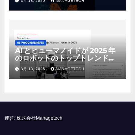
3月 18, 2025
MANAGETECH
リース | VentureBeat
AI PROGRAMMING
AI とヒューマノイドが 2025 年
のロボットのトップトレンドに |
ASSEMBLY
3月 18, 2025
MANAGETECH
運営:
株式会社Managetech