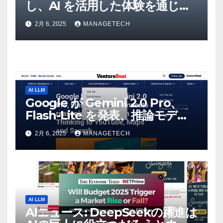
し、AI を活用した体験を通じて
メタバースのイノベーションを
2月 6, 2025
MANAGETECH
推進 – Intelligent CIO APAC
AI LLM
Google が Gemini 2.0 Pro、
Flash-Lite を発表、推論モデル
Flash Thinking を YouTube、
2月 6, 2025
MANAGETECH
マップ、検索に接続 |
VentureBeat
AI LLM
AIニュース: DeepSeekの躍進は