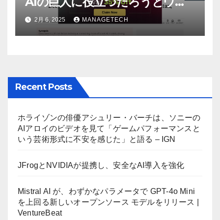
AIの巨人に役立つだろうとウォ
ール街のアナリストが語る –
2月 6, 2025
MANAGETECH
The Economic Times
Recent Posts
ホライゾンの俳優アシュリー・バーチは、ソニーの
AIアロイのビデオを見て「ゲームパフォーマンスと
いう芸術形式に不安を感じた」と語る – IGN
JFrogとNVIDIAが提携し、安全なAI導入を強化
Mistral AI が、わずかなパラメータで GPT-4o Mini
を上回る新しいオープンソース モデルをリリース |
VentureBeat