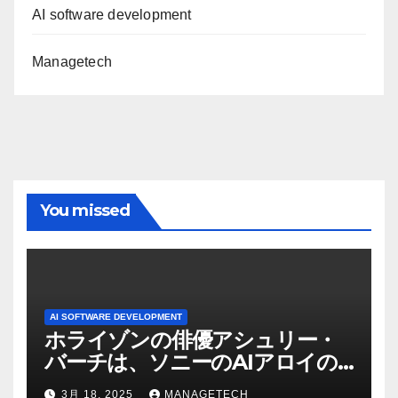
AI software development
Managetech
You missed
AI SOFTWARE DEVELOPMENT
ホライゾンの俳優アシュリー・
バーチは、ソニーのAIアロイの
ビデオを見て「ゲームパフォー
3月 18, 2025
MANAGETECH