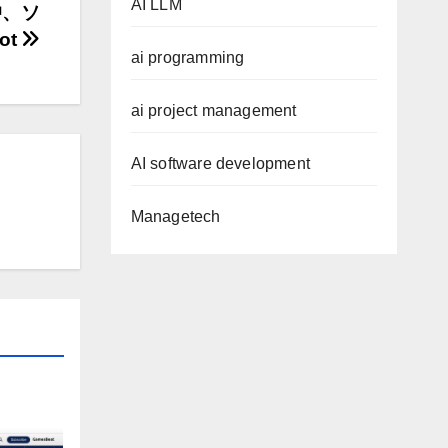
AI LLM
中、ソ
ot
ai programming
ai project management
AI software development
Managetech