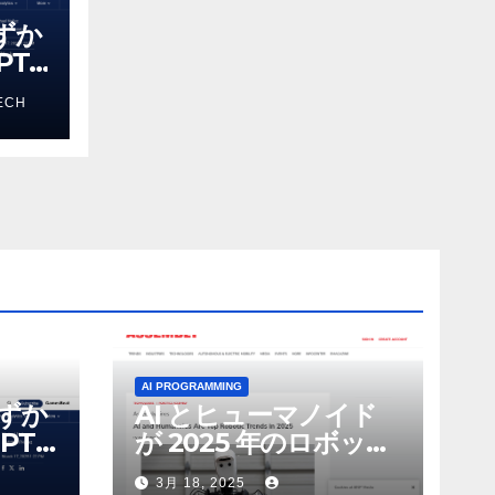
わずか
T-
る新し
ECH
 モ
AI PROGRAMMING
わずか
AI とヒューマノイド
PT-
が 2025 年のロボット
る新し
のトップトレンドに |
3月 18, 2025