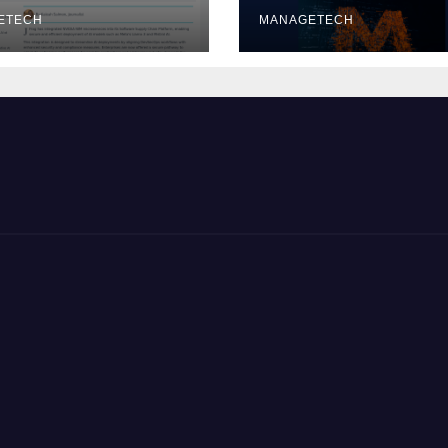
いオープンソース
ETECH
デルをリリース |
MANAGETECH
VentureBeat