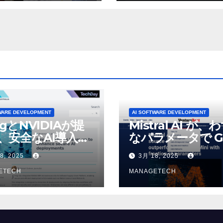
WARE DEVELOPMENT
AI SOFTWARE DEVELOPMENT
ogとNVIDIAが提
Mistral AI が、
、安全なAI導入を
なパラメータで G
4o Mini を上回
8, 2025
3月 18, 2025
いオープンソース
ETECH
デルをリリース |
MANAGETECH
VentureBeat