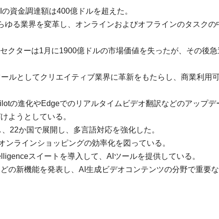
AIの資金調達額は400億ドルを超えた。
あらゆる業界を変革し、オンラインおよびオフラインのタスクの
Iセクターは1月に1900億ドルの市場価値を失ったが、その後急
、AI生成ツールとしてクリエイティブ業界に革新をもたらし、商業利用
Copilotの進化やEdgeでのリアルタイムビデオ翻訳などのアップ
づけようとしている。
Bを導入し、22か国で展開し、多言語対応を強化した。
し、オンラインショッピングの効率化を図っている。
 Intelligenceスイートを導入して、AIツールを提供している。
s、Soraなどの新機能を発表し、AI生成ビデオコンテンツの分野で重要