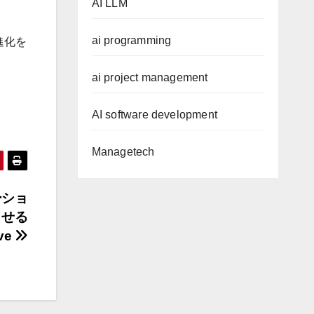
AI LLM
ai programming
も進化を
ai project management
AI software development
Managetech
ーショ
させる
ive