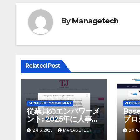
ゲ
ー
By
Managetech
シ
ョ
ン
Related Post
AI PROJECT MANAGEMENT
AI PROJ
従業員のエンパワーメ
Bas
ント: 2025年に人事部
プロ
門に期待されること –
力な選
2月 6, 2025
MANAGETECH
2月 6,
Tod