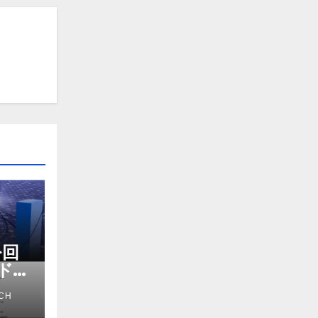
を回
ドマ
ス
CH