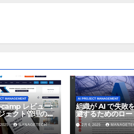
ECT MANAGEMENT
AI PROJECT MANAGEMENT
ecamp レビュー:
組織が AI で失敗
ジェクト管理の強
避するためのロー
択肢? – UC
ップ | LSE ビジネ
 2025
MANAGETECH
2月 6, 2025
MANAGETE
ay
レビュー