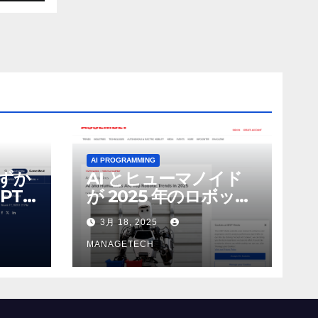
AI PROGRAMMING
わずか
AI とヒューマノイド
PT-
が 2025 年のロボット
る新し
のトップトレンドに |
3月 18, 2025
 モ
ASSEMBLY
MANAGETECH