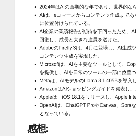
2024年はAIの画期的な年であり、世界的な
AIは、eコマースからコンテンツ作成まで
に位置付けられている。
AI企業の業績報告が期待を下回ったため、A
回復し、成長と大きな進展を遂げた。
AdobeのFirefly 3は、4月に登場し
コンテンツ生成を実現した。
Microsoftは、AIを主要なツールとして、
を提供し、AIを日常のツールの一部に位置
Metaは、AIモデルのLlama 3.1 405
AmazonはAIショッピングガイドを発表
Appleは、iOS 18.1をリリースし、Apple
OpenAIは、ChatGPT ProやCanva
となっている。
感想: