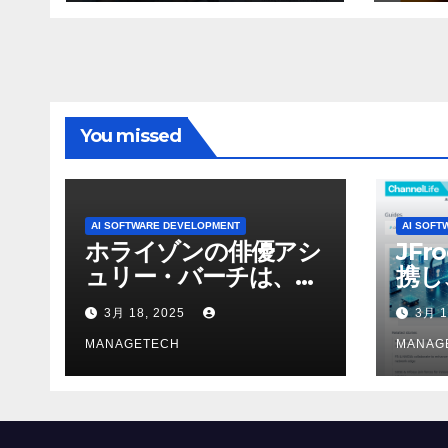
You missed
AI SOFTWARE DEVELOPMENT
AI SOFT
ホライゾンの俳優アシ
JFr
ュリー・バーチは、ソ
携し
ニーのAIアロイのビデ
強化
3月 18, 2025
3月 1
オを見て「ゲームパフ
ォーマンスという芸術
MANAGETECH
MANAG
形式に不安を感じた」
と語る – IGN