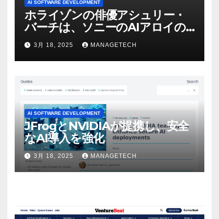
AI SOFTWARE DEVELOPMENT
ホライゾンの俳優アシュリー・
バーチは、ソニーのAIアロイの
ビデオを見て「ゲームパフォー
3月 18, 2025
MANAGETECH
マンスという芸術形式に不安を
感じた」と語る – IGN
AI SOFTWARE DEVELOPMENT
JFrogとNVIDIAが提携し、安全
なAI導入を強化
3月 18, 2025
MANAGETECH