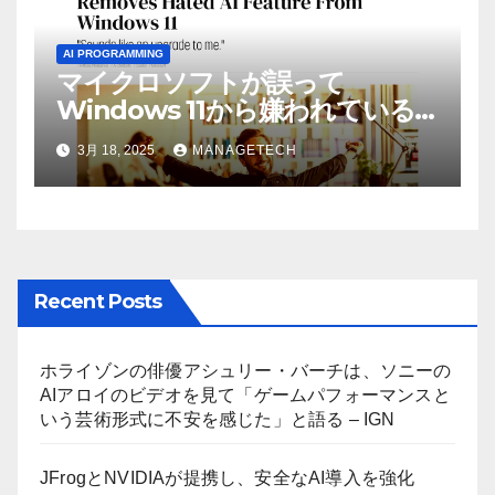
AI PROGRAMMING
マイクロソフトが誤って
Windows 11から嫌われている
AI機能を削除したことにユーザ
3月 18, 2025
MANAGETECH
ーが歓喜
Recent Posts
ホライゾンの俳優アシュリー・バーチは、ソニーの
AIアロイのビデオを見て「ゲームパフォーマンスと
いう芸術形式に不安を感じた」と語る – IGN
JFrogとNVIDIAが提携し、安全なAI導入を強化