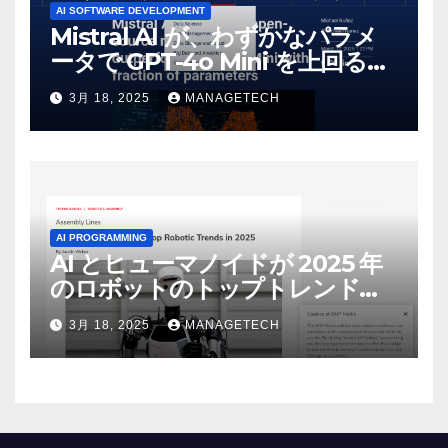
AI SOFTWARE DEVELOPMENT
Mistral AI が、わずかなパラメ
ータで GPT-4o Mini を上回る新
しいオープンソース モデルをリ
3月 18, 2025
MANAGETECH
リース | VentureBeat
AI PROGRAMMING
AI とヒューマノイドが 2025 年
のロボットのトップトレンドに |
ASSEMBLY
3月 18, 2025
MANAGETECH