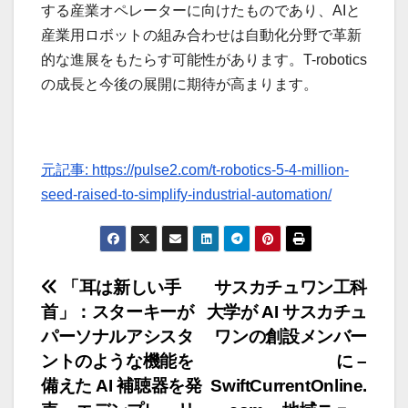
する産業オペレーターに向けたものであり、AIと
産業用ロボットの組み合わせは自動化分野で革新
的な進展をもたらす可能性があります。T-robotics
の成長と今後の展開に期待が高まります。
元記事: https://pulse2.com/t-robotics-5-4-million-
seed-raised-to-simplify-industrial-automation/
投
「耳は新しい手
サスカチュワン工科
首」：スターキーが
大学が AI サスカチュ
稿
パーソナルアシスタ
ワンの創設メンバー
ナ
ントのような機能を
に –
備えた AI 補聴器を発
SwiftCurrentOnline.
ビ