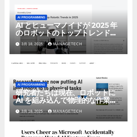
AI PROGRAMMING
AI とヒューマノイドが 2025 年
のロボットのトップトレンドに |
ASSEMBLY
3月 18, 2025
MANAGETECH
AI PROGRAMMING
研究者たちは現在、ロボットに
AI を組み込んで物理的な作業を
実行させている | ノーザン パブ
3月 18, 2025
MANAGETECH
リック ラジオ: WNIJ および
WNIU