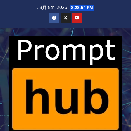
Skip
土. 8月 8th, 2026
8:28:54 PM
to
content