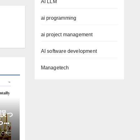
AI LLM
ai programming
ai project management
AI software development
Managetech
誤っ
から嫌
を削
ECH
ザー