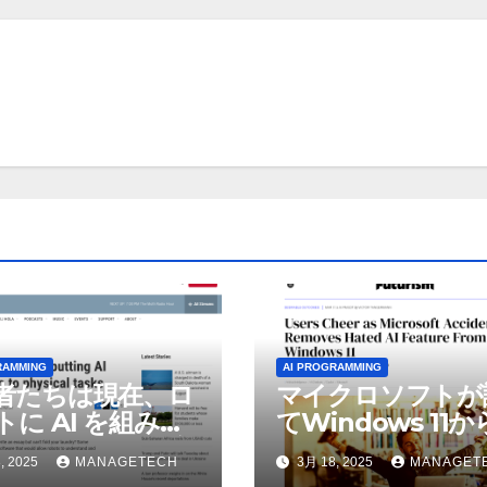
RAMMING
AI PROGRAMMING
者たちは現在、ロ
マイクロソフトが
トに AI を組み込
てWindows 11
物理的な作業を実
われているAI機能
, 2025
MANAGETECH
3月 18, 2025
MANAGET
せている | ノーザ
除したことにユー