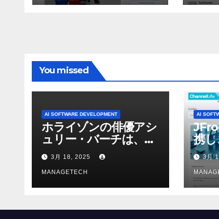
ン 
WNI
You missed
AI SOFTWARE DEVELOPMENT
AI SOFT
ホライゾンの俳優アシ
JFr
ュリー・バーチは、ソ
携し
ニーのAIアロイのビデ
強化
3月 18, 2025
3月 1
オを見て「ゲームパフ
ォーマンスという芸術
MANAGETECH
MANAG
形式に不安を感じた」
と語る – IGN