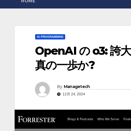
HOME
AI PROGRAMMING
OpenAI の o3:
真の一歩か?
By
Managetech
12月 24, 2024