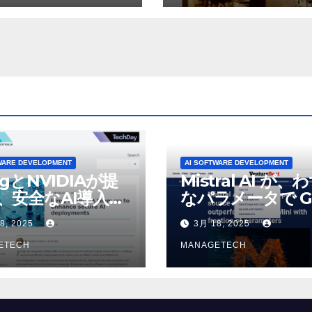
パブリック ラジオ:
が歓喜
J および WNIU
WARE DEVELOPMENT
AI SOFTWARE DEVELOPMENT
ogとNVIDIAが提
Mistral AI が、
、安全なAI導入を
なパラメータで G
4o Mini を上回
8, 2025
3月 18, 2025
いオープンソース
ETECH
デルをリリース |
MANAGETECH
VentureBeat