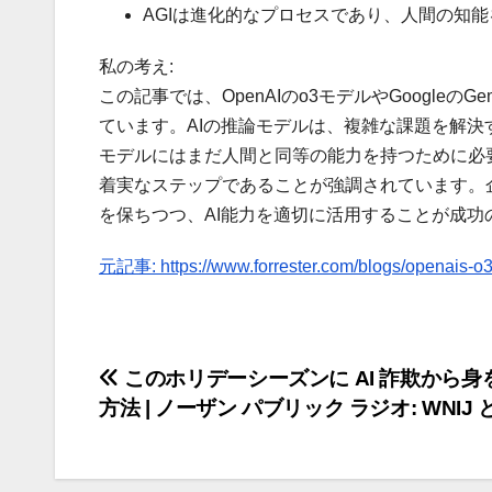
AGIは進化的なプロセスであり、人間の知
私の考え:
この記事では、OpenAIのo3モデルやGoogleの
ています。AIの推論モデルは、複雑な課題を解
モデルにはまだ人間と同等の能力を持つために必要
着実なステップであることが強調されています。
を保ちつつ、AI能力を適切に活用することが成功
元記事: https://www.forrester.com/blogs/openais-o3-
投
このホリデーシーズンに AI 詐欺から身
方法 | ノーザン パブリック ラジオ: WNIJ と
稿
ナ