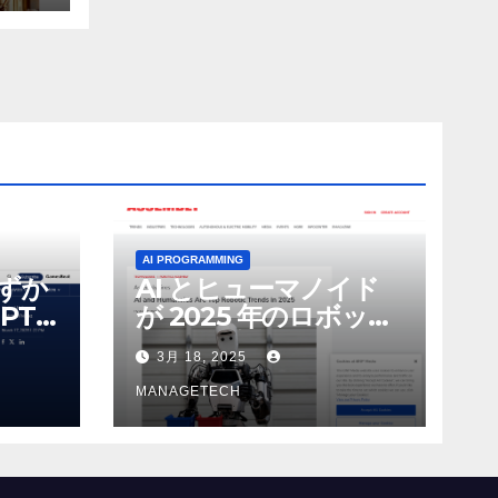
AI PROGRAMMING
わずか
AI とヒューマノイド
PT-
が 2025 年のロボット
る新し
のトップトレンドに |
3月 18, 2025
 モ
ASSEMBLY
MANAGETECH