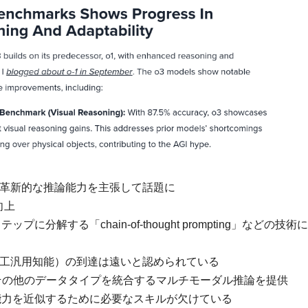
ースし、革新的な推論能力を主張して話題に
向上
解する「chain-of-thought prompting」などの技術
（人工汎用知能）の到達は遠いと認められている
、画像、その他のデータタイプを統合するマルチモーダル推論を提供
能力を近似するために必要なスキルが欠けている