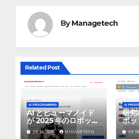
ビ
ゲ
By
Managetech
ー
シ
ョ
Related Post
ン
AI PROGRAMMING
AI PROG
AI とヒューマノイド
研究
が 2025 年のロボット
ボッ
のトップトレンドに |
んで
3月 18, 2025
MANAGETECH
3月 18
ASSEMBLY
行さ