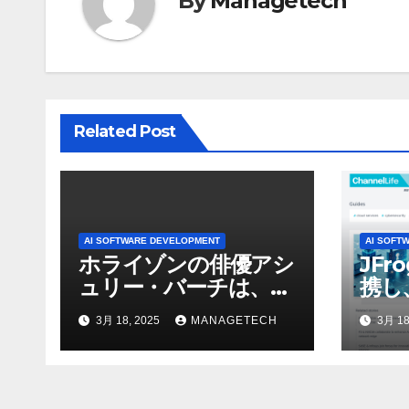
By
Managetech
ー
シ
ョ
ン
Related Post
AI SOFTWARE DEVELOPMENT
AI SOFT
ホライゾンの俳優アシ
JFr
ュリー・バーチは、ソ
携し
ニーのAIアロイのビデ
強化
3月 18, 2025
MANAGETECH
3月 18
オを見て「ゲームパフ
ォーマンスという芸術
形式に不安を感じた」
と語る – IGN