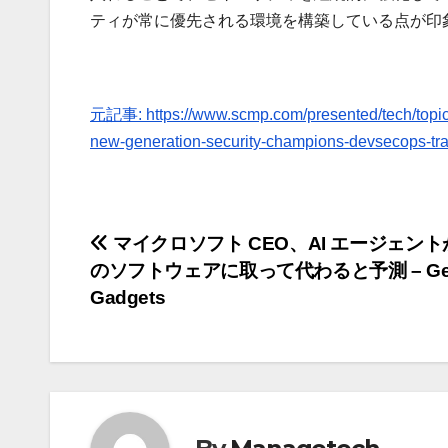
ティが常に優先される環境を構築している点が印
元記事: https://www.scmp.com/presented/tech/topics/
new-generation-security-champions-devsecops-tr
投
マイクロソフト CEO、AI エージェン
のソフトウェアに取って代わると予測 – Ge
稿
Gadgets
ナ
ビ
ゲ