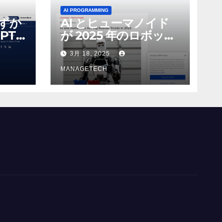
AI PROGRAMMING
わずか
AI とヒューマノイド
PT-
が 2025 年のロボット
る新し
のトップトレンドに |
3月 18, 2025
 モ
ASSEMBLY
MANAGETECH