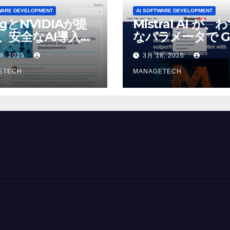
WARE DEVELOPMENT
AI SOFTWARE DEVELOPMENT
ogとNVIDIAが提
Mistral AI が、
、安全なAI導入を
なパラメータで G
4o Mini を上回
8, 2025
3月 18, 2025
いオープンソース
ETECH
デルをリリース |
MANAGETECH
VentureBeat