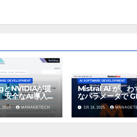
WARE DEVELOPMENT
AI SOFTWARE DEVELOPMENT
ogとNVIDIAが提
Mistral AI が、
、安全なAI導入を
なパラメータで GP
4o Mini を上回
, 2025
MANAGETECH
3月 18, 2025
MANAGET
いオープンソース
デルをリリース |
VentureBeat