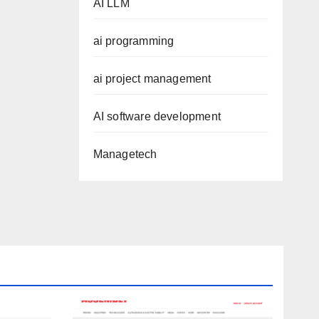
AI LLM
ai programming
ai project management
AI software development
Managetech