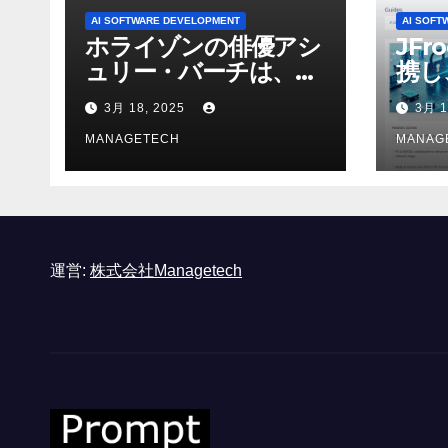
AI SOFTWARE DEVELOPMENT
AI SOFT
ホライゾンの俳優アシ
JFr
ュリー・バーチは、ソ
携し
ニーのAIアロイのビデ
強化
3月 18, 2025
3月 1
オを見て「ゲームパフ
ォーマンスという芸術
MANAGETECH
MANAG
形式に不安を感じた」
と語る – IGN
運営:
株式会社Managetech