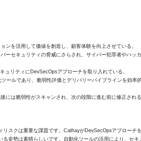
ションを活用して価値を創造し、顧客体験を向上させている。
イバーセキュリティの脅威にさらされ、サイバー犯罪者やハッ
け、セキュリティにDevSecOpsアプローチを取り入れている。
lineは、自動化ツールであり、脆弱性評価とデリバリーパイプラインを効率
成後には脆弱性がスキャンされ、次の段階に進む前に修正され
クは重要な課題です。CathayがDevSecOpsアプローチ
いる姿勢は素晴らしいです。自動化ツールの活用により、セキ