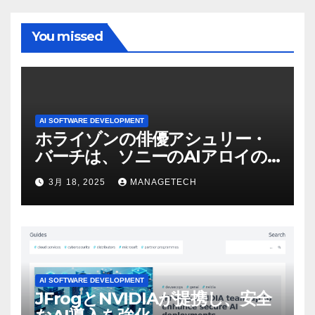
You missed
AI SOFTWARE DEVELOPMENT
ホライゾンの俳優アシュリー・
バーチは、ソニーのAIアロイの
ビデオを見て「ゲームパフォー
3月 18, 2025
MANAGETECH
マンスという芸術形式に不安を
感じた」と語る – IGN
AI SOFTWARE DEVELOPMENT
JFrogとNVIDIAが提携し、安全