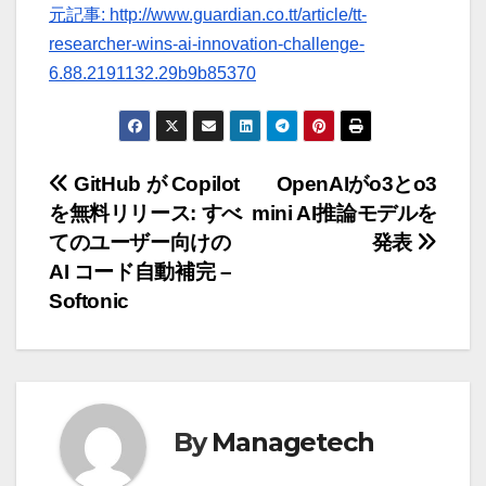
元記事: http://www.guardian.co.tt/article/tt-
researcher-wins-ai-innovation-challenge-
6.88.2191132.29b9b85370
投
GitHub が Copilot
OpenAIがo3とo3
を無料リリース: すべ
mini AI推論モデルを
稿
てのユーザー向けの
発表
ナ
AI コード自動補完 –
Softonic
ビ
ゲ
ー
By
Managetech
シ