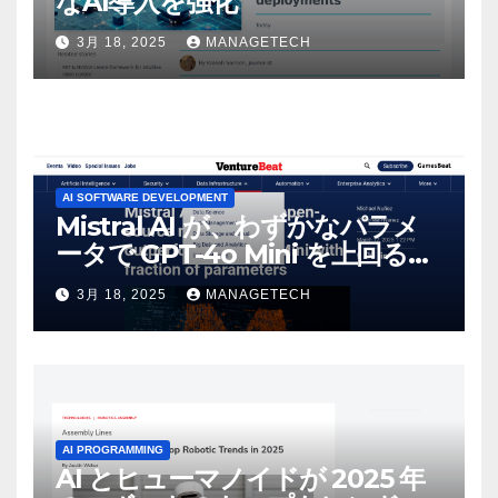
なAI導入を強化
3月 18, 2025
MANAGETECH
AI SOFTWARE DEVELOPMENT
Mistral AI が、わずかなパラメ
ータで GPT-4o Mini を上回る新
しいオープンソース モデルをリ
3月 18, 2025
MANAGETECH
リース | VentureBeat
AI PROGRAMMING
AI とヒューマノイドが 2025 年