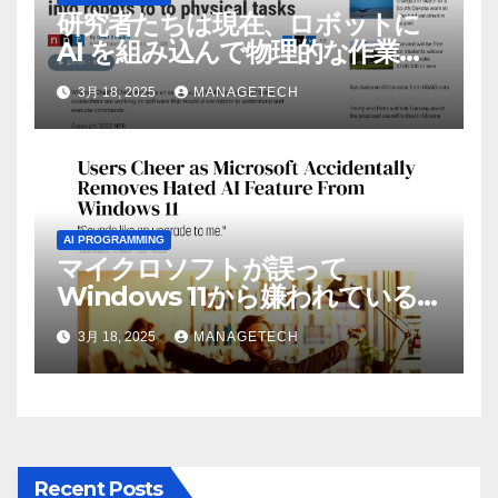
研究者たちは現在、ロボットに
AI を組み込んで物理的な作業を
実行させている | ノーザン パブ
3月 18, 2025
MANAGETECH
リック ラジオ: WNIJ および
WNIU
AI PROGRAMMING
マイクロソフトが誤って
Windows 11から嫌われている
AI機能を削除したことにユーザ
3月 18, 2025
MANAGETECH
ーが歓喜
Recent Posts