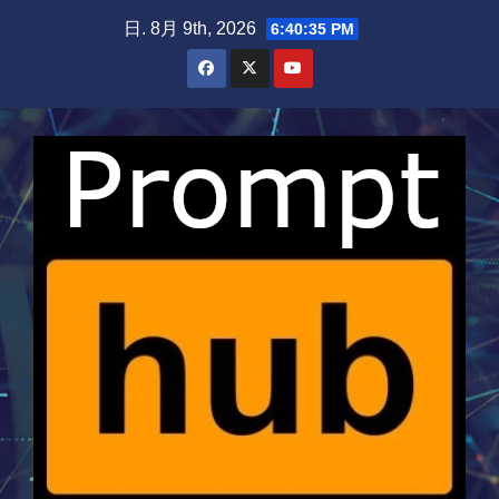
Skip
日. 8月 9th, 2026
6:40:36 PM
to
content