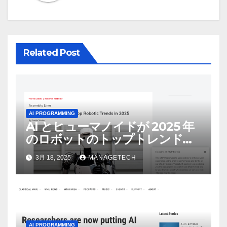
ョ
ン
Related Post
AI PROGRAMMING
AI とヒューマノイドが 2025 年
のロボットのトップトレンドに |
ASSEMBLY
3月 18, 2025
MANAGETECH
AI PROGRAMMING