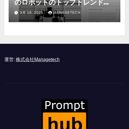
のロボットのトップトレンドに |
ASSEMBLY
3月 18, 2025
MANAGETECH
運営:
株式会社Managetech