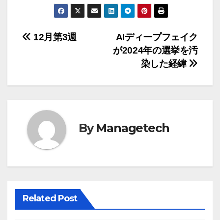
投
12月第3週
AIディープフェイク
が2024年の選挙を汚
稿
染した経緯
ナ
ビ
ゲ
By
Managetech
ー
シ
ョ
ン
Related Post