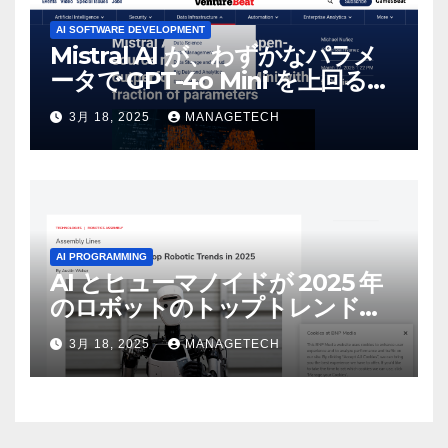
AI SOFTWARE DEVELOPMENT
Mistral AI が、わずかなパラメ
ータで GPT-4o Mini を上回る新
しいオープンソース モデルをリ
3月 18, 2025
MANAGETECH
リース | VentureBeat
AI PROGRAMMING
AI とヒューマノイドが 2025 年
のロボットのトップトレンドに |
ASSEMBLY
3月 18, 2025
MANAGETECH