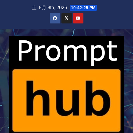
Skip
土. 8月 8th, 2026
10:42:26 PM
to
content