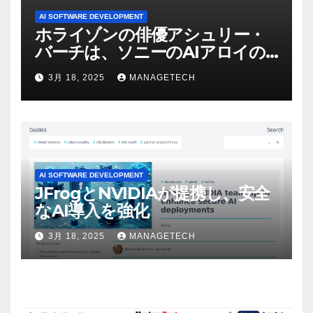
AI SOFTWARE DEVELOPMENT
ホライゾンの俳優アシュリー・
バーチは、ソニーのAIアロイの
ビデオを見て「ゲームパフォー
3月 18, 2025
MANAGETECH
マンスという芸術形式に不安を
感じた」と語る – IGN
AI SOFTWARE DEVELOPMENT
JFrogとNVIDIAが提携し、安全
なAI導入を強化
3月 18, 2025
MANAGETECH