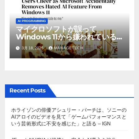
AI PROGRAMMING
マイクロソフトが誤って
Windows 11から嫌われている
AI機能を削除したことにユーザ
3月 18, 2025
MANAGETECH
ーが歓喜
Recent Posts
ホライゾンの俳優アシュリー・バーチは、ソニーの
AIアロイのビデオを見て「ゲームパフォーマンスと
いう芸術形式に不安を感じた」と語る – IGN