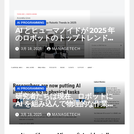
AI PROGRAMMING
AI とヒューマノイドが 2025 年
のロボットのトップトレンドに |
ASSEMBLY
3月 18, 2025
MANAGETECH
AI PROGRAMMING
研究者たちは現在、ロボットに
AI を組み込んで物理的な作業を
実行させている | ノーザン パブ
3月 18, 2025
MANAGETECH
リック ラジオ: WNIJ および
WNIU