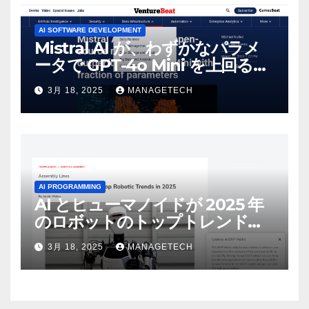
AI SOFTWARE DEVELOPMENT
Mistral AI が、わずかなパラメ
ータで GPT-4o Mini を上回る新
しいオープンソース モデルをリ
3月 18, 2025
MANAGETECH
リース | VentureBeat
AI PROGRAMMING
AI とヒューマノイドが 2025 年
のロボットのトップトレンドに |
ASSEMBLY
3月 18, 2025
MANAGETECH