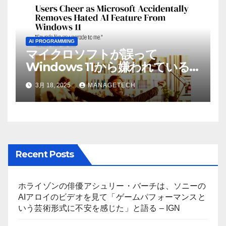
AI PROGRAMMING
マイクロソフトが誤って
Windows 11から嫌われている
AI機能を削除したことにユーザ
3月 18, 2025
MANAGETECH
ーが歓喜
Recent Posts
ホライゾンの俳優アシュリー・バーチは、ソニーの
AIアロイのビデオを見て「ゲームパフォーマンスと
いう芸術形式に不安を感じた」と語る – IGN