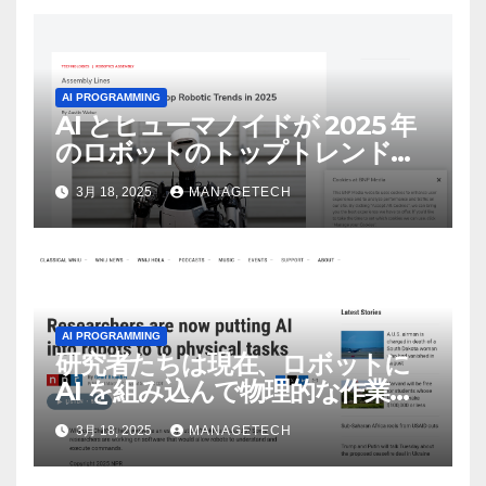
AI PROGRAMMING
AI とヒューマノイドが 2025 年
のロボットのトップトレンドに |
ASSEMBLY
3月 18, 2025
MANAGETECH
AI PROGRAMMING
研究者たちは現在、ロボットに
AI を組み込んで物理的な作業を
実行させている | ノーザン パブ
3月 18, 2025
MANAGETECH
リック ラジオ: WNIJ および
WNIU