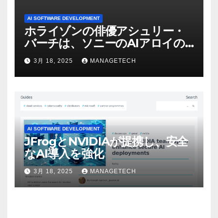
AI SOFTWARE DEVELOPMENT
ホライゾンの俳優アシュリー・
バーチは、ソニーのAIアロイの
ビデオを見て「ゲームパフォー
3月 18, 2025
MANAGETECH
マンスという芸術形式に不安を
感じた」と語る – IGN
AI SOFTWARE DEVELOPMENT
JFrogとNVIDIAが提携し、安全
なAI導入を強化
3月 18, 2025
MANAGETECH