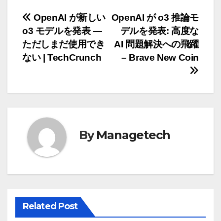
投
OpenAI が新しい
OpenAI が o3 推論モ
o3 モデルを発表 —
デルを発表: 高度な
稿
ただしまだ使用でき
AI 問題解決への飛躍
ナ
ない | TechCrunch
– Brave New Coin
ビ
ゲ
ー
By
Managetech
シ
ョ
ン
Related Post