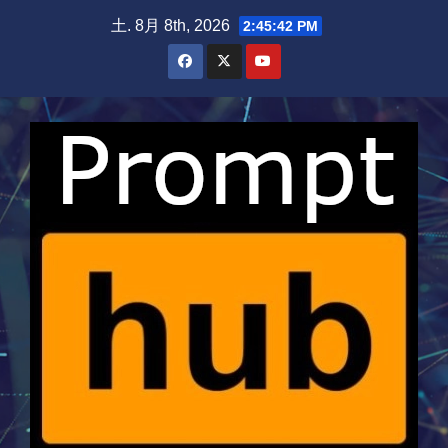
Skip
土. 8月 8th, 2026
2:45:42 PM
to
content