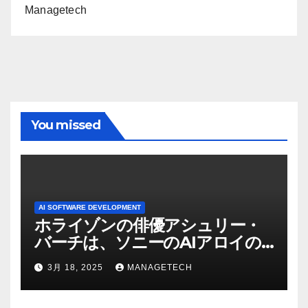
Managetech
You missed
AI SOFTWARE DEVELOPMENT
ホライゾンの俳優アシュリー・
バーチは、ソニーのAIアロイの
ビデオを見て「ゲームパフォー
3月 18, 2025
MANAGETECH
マンスという芸術形式に不安を
感じた」と語る – IGN