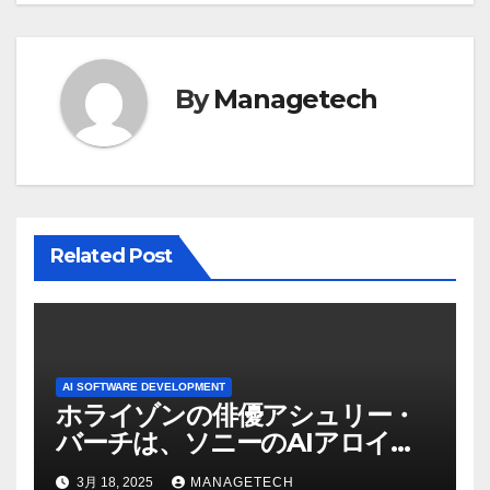
ー
シ
By
Managetech
ョ
ン
Related Post
AI SOFTWARE DEVELOPMENT
ホライゾンの俳優アシュリー・
バーチは、ソニーのAIアロイの
ビデオを見て「ゲームパフォー
3月 18, 2025
MANAGETECH