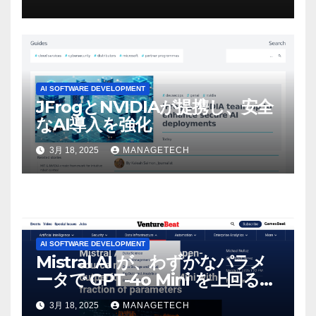
マンスという芸術形式に不安を
感じた」と語る – IGN
AI SOFTWARE DEVELOPMENT
JFrogとNVIDIAが提携し、安全
なAI導入を強化
3月 18, 2025
MANAGETECH
AI SOFTWARE DEVELOPMENT
Mistral AI が、わずかなパラメ
ータで GPT-4o Mini を上回る新
しいオープンソース モデルをリ
3月 18, 2025
MANAGETECH
リース | VentureBeat