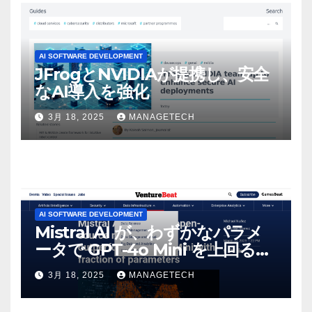
AI SOFTWARE DEVELOPMENT
JFrogとNVIDIAが提携し、安全
なAI導入を強化
3月 18, 2025
MANAGETECH
AI SOFTWARE DEVELOPMENT
Mistral AI が、わずかなパラメ
ータで GPT-4o Mini を上回る新
しいオープンソース モデルをリ
3月 18, 2025
MANAGETECH
リース | VentureBeat