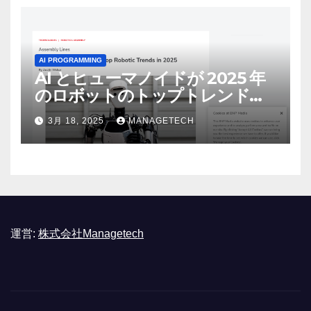
AI PROGRAMMING
AI とヒューマノイドが 2025 年
のロボットのトップトレンドに |
ASSEMBLY
3月 18, 2025
MANAGETECH
運営:
株式会社Managetech