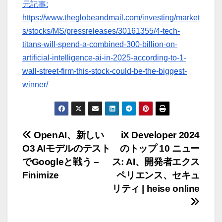
元記事:
https://www.theglobeandmail.com/investing/market
s/stocks/MS/pressreleases/30161355/4-tech-
titans-will-spend-a-combined-300-billion-on-
artificial-intelligence-ai-in-2025-according-to-1-
wall-street-firm-this-stock-could-be-the-biggest-
winner/
投
OpenAI、新しい
iX Developer 2024
O3 AIモデルのテスト
のトップ 10 ニュー
稿
でGoogleと戦う –
ス: AI、開発者エクス
ナ
Finimize
ペリエンス、セキュ
リティ | heise online
ビ
ゲ