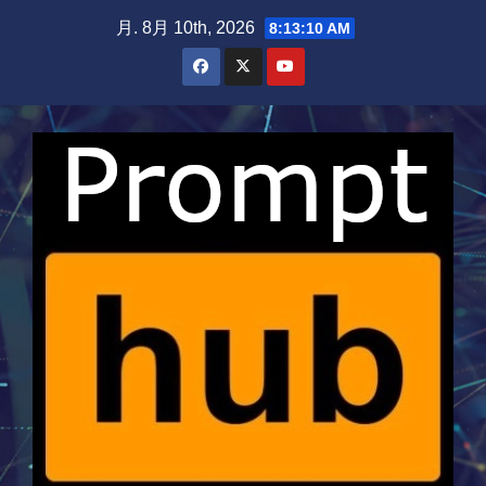
Skip
月. 8月 10th, 2026
8:13:10 AM
to
content