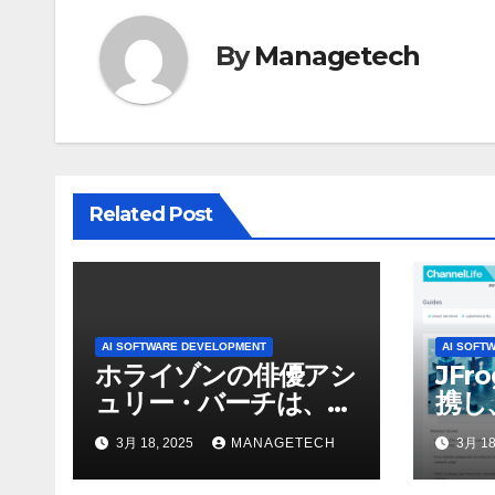
ゲ
By
Managetech
ー
シ
ョ
ン
Related Post
AI SOFTWARE DEVELOPMENT
AI SOFT
ホライゾンの俳優アシ
JFr
ュリー・バーチは、ソ
携し
ニーのAIアロイのビデ
強化
3月 18, 2025
MANAGETECH
3月 18
オを見て「ゲームパフ
ォーマンスという芸術