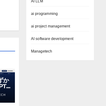
AI LLM
ai programming
ai project management
AI software development
Managetech
わずか
T-
る新し
ECH
 モ