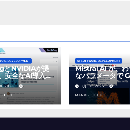
VentureBeat
WARE DEVELOPMENT
AI SOFTWARE DEVELOPMENT
ogとNVIDIAが提
Mistral AI が、
、安全なAI導入を
なパラメータで G
4o Mini を上回
8, 2025
3月 18, 2025
いオープンソース
ETECH
デルをリリース |
MANAGETECH
VentureBeat