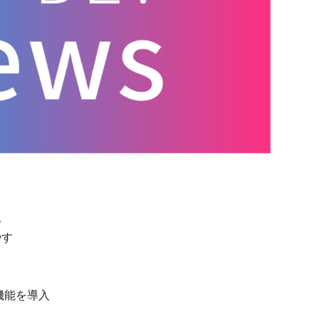
化
やす
ion機能を導入