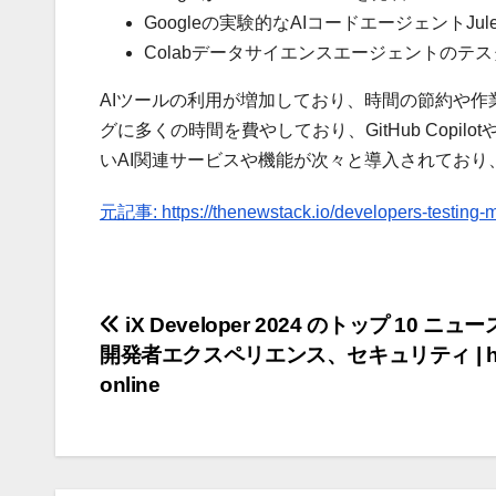
Googleの実験的なAIコードエージェントJul
Colabデータサイエンスエージェントのテ
AIツールの利用が増加しており、時間の節約や
グに多くの時間を費やしており、GitHub Copi
いAI関連サービスや機能が次々と導入されており
元記事: https://thenewstack.io/developers-testing-mo
投
iX Developer 2024 のトップ 10 ニュース
開発者エクスペリエンス、セキュリティ | he
稿
online
ナ
ビ