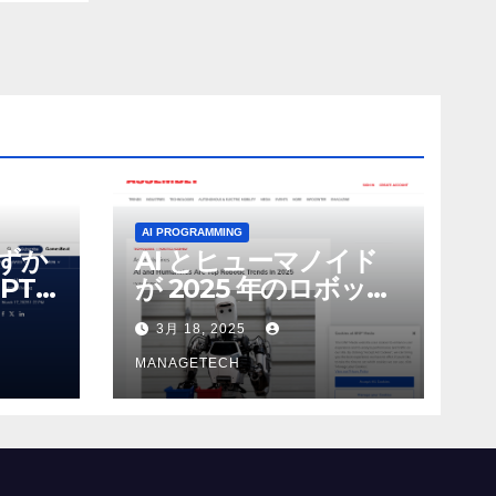
AI PROGRAMMING
わずか
AI とヒューマノイド
PT-
が 2025 年のロボット
る新し
のトップトレンドに |
3月 18, 2025
 モ
ASSEMBLY
MANAGETECH