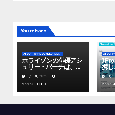
形式に不安を感じた」
と語る – IGN
You missed
AI SOFTWARE DEVELOPMENT
AI SOFT
ホライゾンの俳優アシ
JFr
ュリー・バーチは、ソ
携し
ニーのAIアロイのビデ
強化
3月 18, 2025
3月 1
オを見て「ゲームパフ
ォーマンスという芸術
MANAGETECH
MANAG
形式に不安を感じた」
と語る – IGN