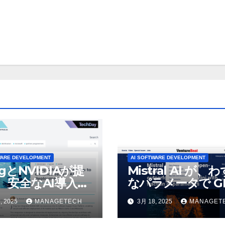
WARE DEVELOPMENT
AI SOFTWARE DEVELOPMENT
ogとNVIDIAが提
Mistral AI が、
、安全なAI導入を
なパラメータで GP
4o Mini を上回
, 2025
MANAGETECH
3月 18, 2025
MANAGET
いオープンソース
デルをリリース |