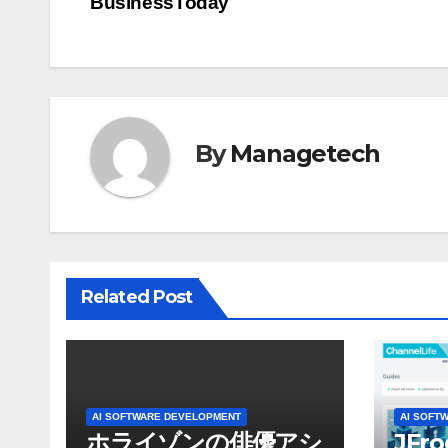
BusinessToday
ナ
ビ
ゲ
By
Managetech
ー
シ
ョ
ン
Related Post
AI SOFTWARE DEVELOPMENT
AI SOFT
ホライゾンの俳優アシ
JFr