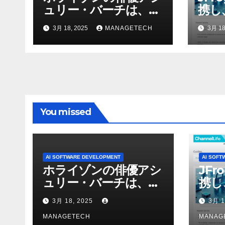
ュリー・バーチは、ソ
携し
ニーのAIアロイのビデ
強化
3月 18, 2025
MANAGETECH
3月 18
オを見て「ゲームパフ
ォーマンスという芸術
形式に不安を感じた」
と語る – IGN
You missed
AI SOFTWARE DEVELOPMENT
AI SOFT
ホライゾンの俳優アシ
JFr
ュリー・バーチは、ソ
携し
ニーのAIアロイのビデ
強化
3月 18, 2025
3月 1
オを見て「ゲームパフ
ォーマンスという芸術
MANAGETECH
MANAG