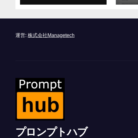
形式に不安を感じた」
と語る – IGN
運営:
株式会社Managetech
プロンプトハブ