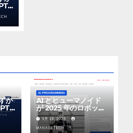
T-
る新し
ECH
 モ
AI PROGRAMMING
わずか
AI とヒューマノイド
PT-
が 2025 年のロボット
る新し
のトップトレンドに |
3月 18, 2025
 モ
ASSEMBLY
MANAGETECH