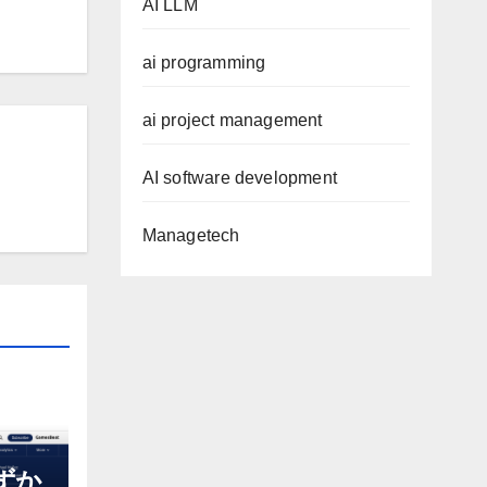
AI LLM
ai programming
ai project management
AI software development
Managetech
わずか