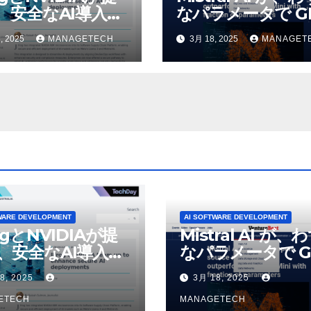
、安全なAI導入を
なパラメータで GP
4o Mini を上回
, 2025
MANAGETECH
3月 18, 2025
MANAGET
いオープンソース
デルをリリース |
VentureBeat
WARE DEVELOPMENT
AI SOFTWARE DEVELOPMENT
ogとNVIDIAが提
Mistral AI が、
、安全なAI導入を
なパラメータで G
4o Mini を上回
8, 2025
3月 18, 2025
いオープンソース
ETECH
デルをリリース |
MANAGETECH