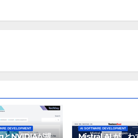
WARE DEVELOPMENT
AI SOFTWARE DEVELOPMENT
ogとNVIDIAが提
Mistral AI が、