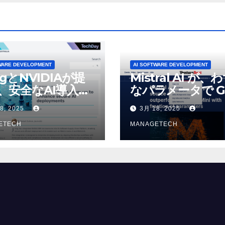
WARE DEVELOPMENT
AI SOFTWARE DEVELOPMENT
ogとNVIDIAが提
Mistral AI が、
、安全なAI導入を
なパラメータで G
4o Mini を上回
8, 2025
3月 18, 2025
いオープンソース
ETECH
デルをリリース |
MANAGETECH
VentureBeat