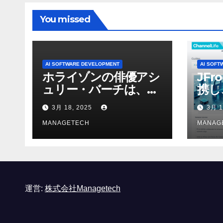
You missed
AI SOFTWARE DEVELOPMENT
AI SOFT
ホライゾンの俳優アシ
JFr
ュリー・バーチは、ソ
携し
ニーのAIアロイのビデ
強化
3月 18, 2025
3月 1
オを見て「ゲームパフ
ォーマンスという芸術
MANAGETECH
MANAG
形式に不安を感じた」
と語る – IGN
運営:
株式会社Managetech