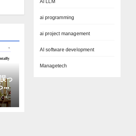
AI LLM
ai programming
ai project management
AI software development
Managetech
誤っ
から嫌
を削
ECH
ザー