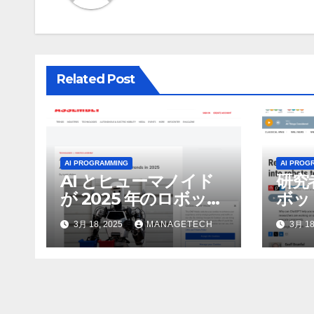
ー
シ
ョ
Related Post
ン
AI PROGRAMMING
AI PROG
AI とヒューマノイド
研究
が 2025 年のロボット
ボッ
のトップトレンドに |
んで
3月 18, 2025
MANAGETECH
3月 18
ASSEMBLY
行さ
ン 
WNI