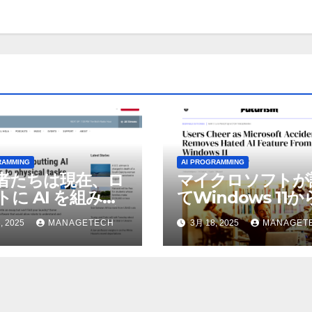
RAMMING
AI PROGRAMMING
者たちは現在、ロ
マイクロソフトが
トに AI を組み込
てWindows 11
物理的な作業を実
われているAI機能
, 2025
MANAGETECH
3月 18, 2025
MANAGET
せている | ノーザ
除したことにユー
パブリック ラジオ:
が歓喜
J および WNIU