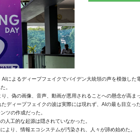
は、AIによるディープフェイクでバイデン大統領の声を模倣した
れた。
歩により、偽の画像、音声、動画が悪用されることへの懸念が高ま
されたディープフェイクの波は実際には現れず、AIの最も目立っ
テンツの作成だった。
その人工的な起源は隠されていなかった。
食により、情報エコシステムが汚染され、人々が諦め始めた。