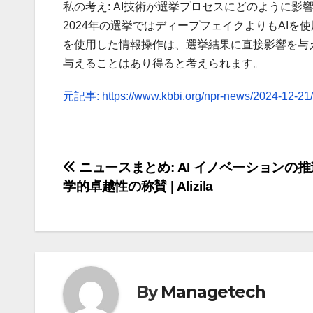
私の考え: AI技術が選挙プロセスにどのように
2024年の選挙ではディープフェイクよりもAIを
を使用した情報操作は、選挙結果に直接影響を与
与えることはあり得ると考えられます。
元記事: https://www.kbbi.org/npr-news/2024-12-21/h
投
ニュースまとめ: AI イノベーションの
学的卓越性の称賛 | Alizila
稿
ナ
ビ
ゲ
By
Managetech