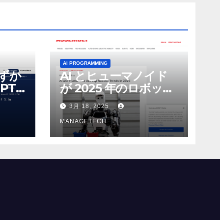
AI PROGRAMMING
わずか
AI とヒューマノイド
PT-
が 2025 年のロボット
る新し
のトップトレンドに |
3月 18, 2025
 モ
ASSEMBLY
MANAGETECH