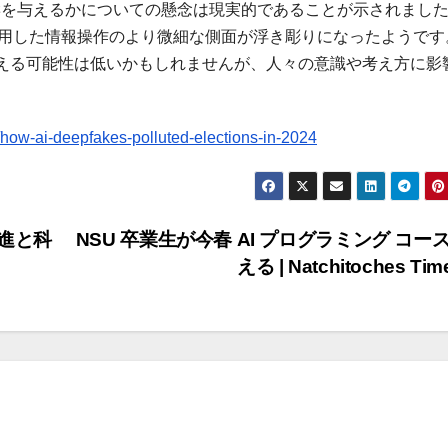
影響を与えるかについての懸念は現実的であることが示されまし
使用した情報操作のより微細な側面が浮き彫りになったようです。
える可能性は低いかもしれませんが、人々の意識や考え方に影
ow-ai-deepfakes-polluted-elections-in-2024
推進と科
NSU 卒業生が今春 AI プログラミング コー
える | Natchitoches Ti