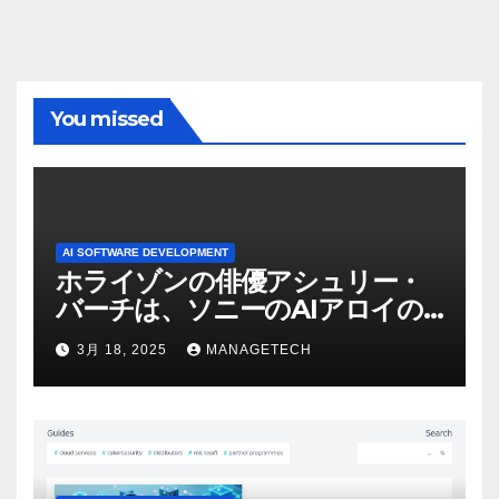
You missed
AI SOFTWARE DEVELOPMENT
ホライゾンの俳優アシュリー・
バーチは、ソニーのAIアロイの
ビデオを見て「ゲームパフォー
3月 18, 2025
MANAGETECH
マンスという芸術形式に不安を
感じた」と語る – IGN