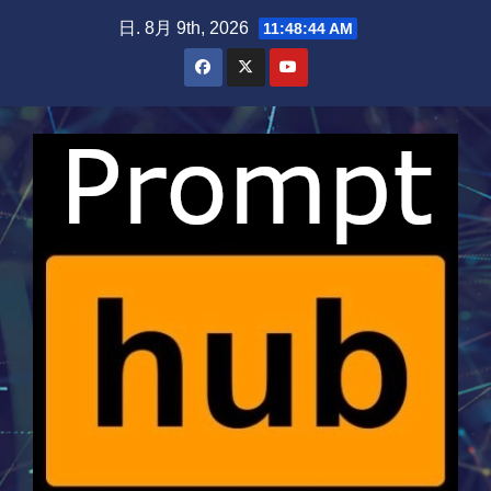
Skip
日. 8月 9th, 2026
11:48:44 AM
to
content