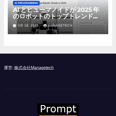
AI PROGRAMMING
AI とヒューマノイドが 2025 年
のロボットのトップトレンドに |
ASSEMBLY
3月 18, 2025
MANAGETECH
運営:
株式会社Managetech