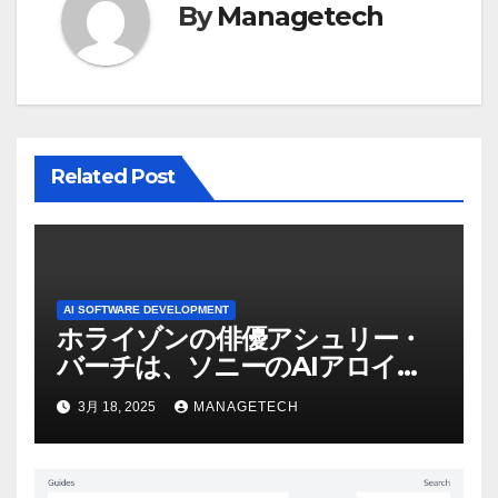
ー
By
Managetech
シ
ョ
ン
Related Post
AI SOFTWARE DEVELOPMENT
ホライゾンの俳優アシュリー・
バーチは、ソニーのAIアロイの
ビデオを見て「ゲームパフォー
3月 18, 2025
MANAGETECH
マンスという芸術形式に不安を
感じた」と語る – IGN