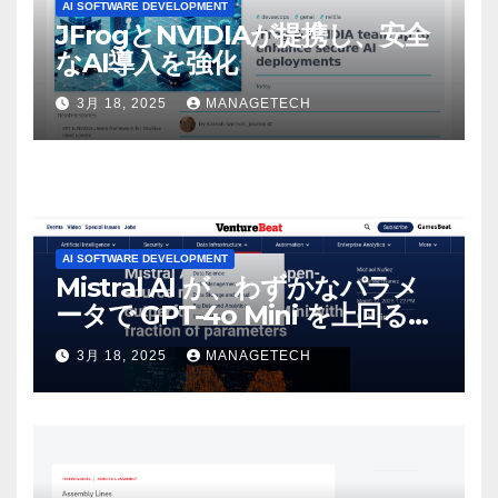
AI SOFTWARE DEVELOPMENT
JFrogとNVIDIAが提携し、安全
なAI導入を強化
3月 18, 2025
MANAGETECH
AI SOFTWARE DEVELOPMENT
Mistral AI が、わずかなパラメ
ータで GPT-4o Mini を上回る新
しいオープンソース モデルをリ
3月 18, 2025
MANAGETECH
リース | VentureBeat