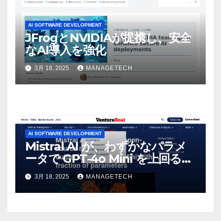
AI SOFTWARE DEVELOPMENT
JFrogとNVIDIAが提携し、安全
なAI導入を強化
3月 18, 2025
MANAGETECH
AI SOFTWARE DEVELOPMENT
Mistral AI が、わずかなパラメ
ータで GPT-4o Mini を上回る新
しいオープンソース モデルをリ
3月 18, 2025
MANAGETECH
リース | VentureBeat