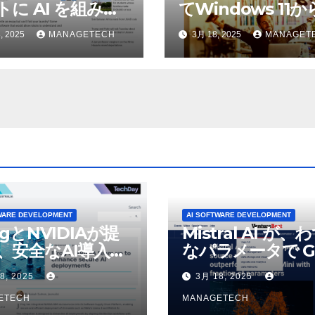
トに AI を組み込
てWindows 11
物理的な作業を実
われているAI機能
, 2025
MANAGETECH
3月 18, 2025
MANAGET
せている | ノーザ
除したことにユー
パブリック ラジオ:
が歓喜
J および WNIU
WARE DEVELOPMENT
AI SOFTWARE DEVELOPMENT
ogとNVIDIAが提
Mistral AI が、
、安全なAI導入を
なパラメータで G
4o Mini を上回
8, 2025
3月 18, 2025
いオープンソース
ETECH
デルをリリース |
MANAGETECH