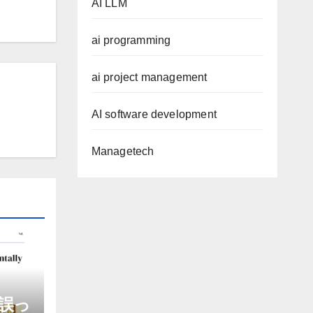
AI LLM
ai programming
ai project management
AI software development
Managetech
誤っ