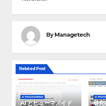
ナ
ビ
ゲ
By
Managetech
ー
シ
ョ
ン
Related Post
AI PROGRAMMING
AI PROG
AI とヒューマノイド
研究