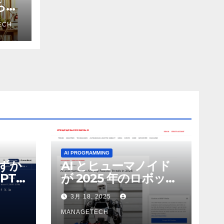
から嫌
を削
ECH
ザー
AI PROGRAMMING
わずか
AI とヒューマノイド
PT-
が 2025 年のロボット
る新し
のトップトレンドに |
3月 18, 2025
 モ
ASSEMBLY
MANAGETECH