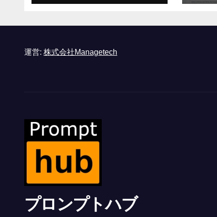
形式に不安を感じた」
と語る – IGN
運営:
株式会社Managetech
プロンプトハブ