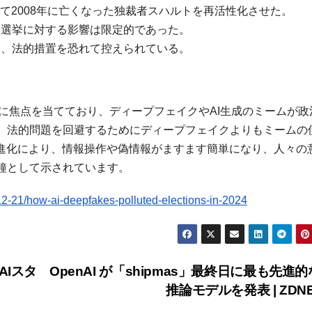
用して2008年に亡くなった独裁者スハルトを再活性化させた。
、選挙に対する影響は限定的であった。
合、法的措置を恐れて控えられている。
用に焦点を当てており、ディープフェイクやAI生成のミームが政
、法的問題を回避するためにディープフェイクよりもミームの
の進化により、情報操作や偽情報がますます簡単になり、人々の
鐘として示されています。
2-21/how-ai-deepfakes-polluted-elections-in-2024
AIスタ
OpenAI が「shipmas」最終日に最も先進的な
推論モデルを発表 | ZDN