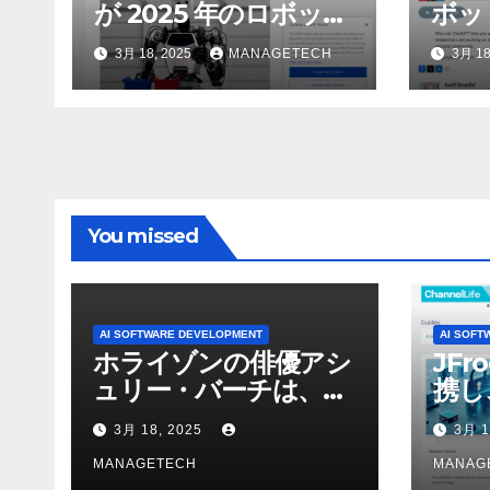
が 2025 年のロボット
ボッ
のトップトレンドに |
んで
3月 18, 2025
MANAGETECH
3月 18
ASSEMBLY
行さ
ン 
WNI
You missed
AI SOFTWARE DEVELOPMENT
AI SOFT
ホライゾンの俳優アシ
JFr
ュリー・バーチは、ソ
携し
ニーのAIアロイのビデ
強化
3月 18, 2025
3月 1
オを見て「ゲームパフ
ォーマンスという芸術
MANAGETECH
MANAG