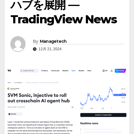
ハブを展開 —
TradingView News
By
Managetech
12月 21, 2024