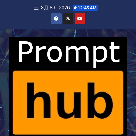
Skip
土. 8月 8th, 2026
4:12:45 AM
to
content