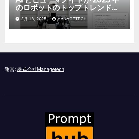
のロボットのトップトレンドに |
ASSEMBLY
3月 18, 2025
MANAGETECH
運営:
株式会社Managetech