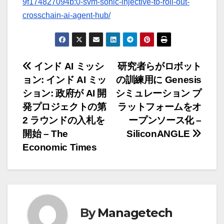
9f174827094b:0-svm-sonic-injective-to-roll-out-
crosschain-ai-agent-hub/
投
インド AI ミッシ
研究者らがロボット
ョン: インド AI ミッ
の訓練用に Genesis
稿
ション: 政府が AI 開
シミュレーション プ
ナ
発プロジェクトの第
ラットフォームをオ
2 ラウンドの入札を
ープンソース化 –
ビ
開始 – The
SiliconANGLE
ゲ
Economic Times
ー
シ
ョ
By
Managetech