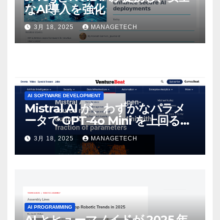
なAI導入を強化
3月 18, 2025
MANAGETECH
AI SOFTWARE DEVELOPMENT
Mistral AI が、わずかなパラメ
ータで GPT-4o Mini を上回る新
しいオープンソース モデルをリ
3月 18, 2025
MANAGETECH
リース | VentureBeat
AI PROGRAMMING
AI とヒューマノイドが 2025 年