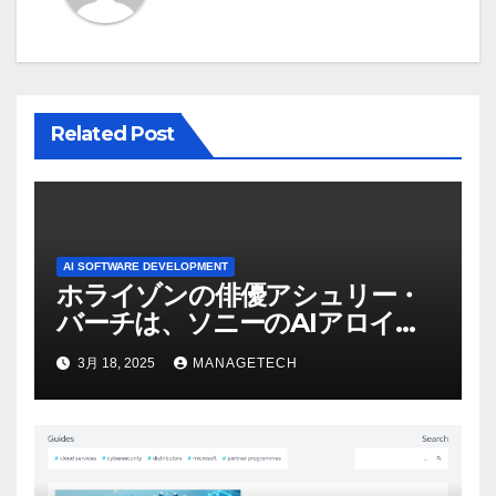
ン
Related Post
AI SOFTWARE DEVELOPMENT
ホライゾンの俳優アシュリー・
バーチは、ソニーのAIアロイの
ビデオを見て「ゲームパフォー
3月 18, 2025
MANAGETECH
マンスという芸術形式に不安を
感じた」と語る – IGN