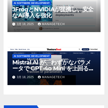
AI SOFTWARE DEVELOPMENT
JFrogとNVIDIAが提携し、安全
なAI導入を強化
3月 18, 2025
MANAGETECH
AI SOFTWARE DEVELOPMENT
Mistral AI が、わずかなパラメ
ータで GPT-4o Mini を上回る新
しいオープンソース モデルをリ
3月 18, 2025
MANAGETECH
リース | VentureBeat