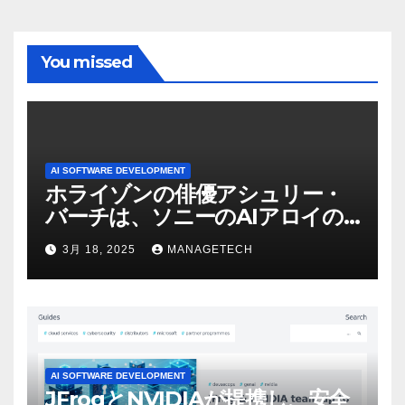
You missed
AI SOFTWARE DEVELOPMENT
ホライゾンの俳優アシュリー・
バーチは、ソニーのAIアロイの
ビデオを見て「ゲームパフォー
3月 18, 2025
MANAGETECH
マンスという芸術形式に不安を
感じた」と語る – IGN
AI SOFTWARE DEVELOPMENT
JFrogとNVIDIAが提携し、安全