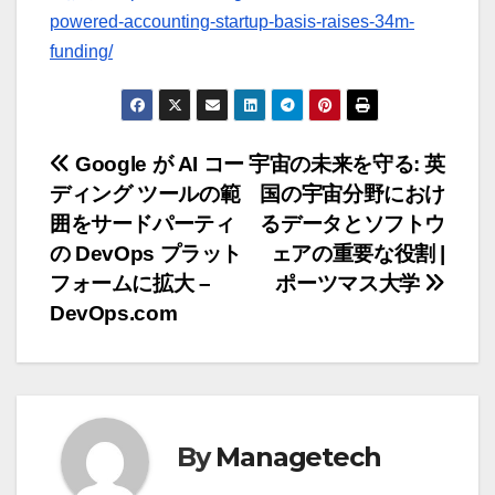
powered-accounting-startup-basis-raises-34m-
funding/
投
Google が AI コー
宇宙の未来を守る: 英
ディング ツールの範
国の宇宙分野におけ
稿
囲をサードパーティ
るデータとソフトウ
ナ
の DevOps プラット
ェアの重要な役割 |
フォームに拡大 –
ポーツマス大学
ビ
DevOps.com
ゲ
ー
シ
By
Managetech
ョ