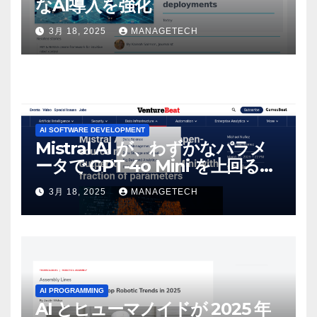
なAI導入を強化
3月 18, 2025
MANAGETECH
AI SOFTWARE DEVELOPMENT
Mistral AI が、わずかなパラメ
ータで GPT-4o Mini を上回る新
しいオープンソース モデルをリ
3月 18, 2025
MANAGETECH
リース | VentureBeat
AI PROGRAMMING
AI とヒューマノイドが 2025 年