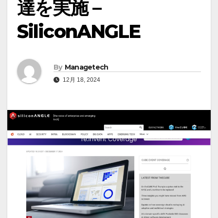
達を実施 –
SiliconANGLE
By
Managetech
12月 18, 2024