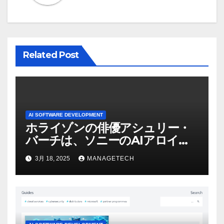
ン
Related Post
AI SOFTWARE DEVELOPMENT
ホライゾンの俳優アシュリー・
バーチは、ソニーのAIアロイの
ビデオを見て「ゲームパフォー
3月 18, 2025
MANAGETECH
マンスという芸術形式に不安を
感じた」と語る – IGN