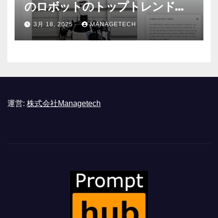
のロボットのトップトレンドに |
ASSEMBLY
3月 18, 2025
MANAGETECH
運営:
株式会社Managetech