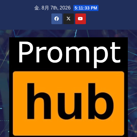
Skip
金. 8月 7th, 2026
5:11:33 PM
to
content