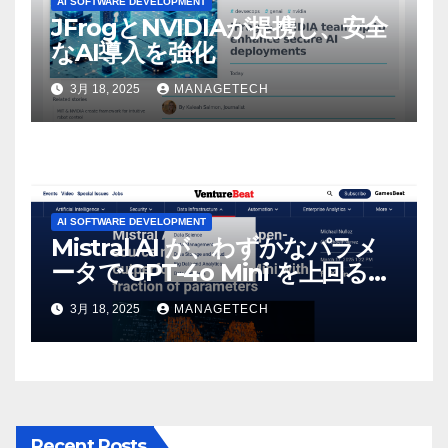
AI SOFTWARE DEVELOPMENT
JFrogとNVIDIAが提携し、安全
なAI導入を強化
3月 18, 2025
MANAGETECH
AI SOFTWARE DEVELOPMENT
Mistral AI が、わずかなパラメ
ータで GPT-4o Mini を上回る新
しいオープンソース モデルをリ
3月 18, 2025
MANAGETECH
リース | VentureBeat
Recent Posts