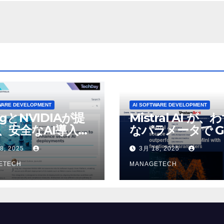
に接続 |
Economic Times
tureBeat
WARE DEVELOPMENT
AI SOFTWARE DEVELOPMENT
ogとNVIDIAが提
Mistral AI が、
、安全なAI導入を
なパラメータで G
4o Mini を上回
8, 2025
3月 18, 2025
いオープンソース
ETECH
デルをリリース |
MANAGETECH
VentureBeat