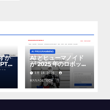
AI PROGRAMMING
わずか
AI とヒューマノイド
PT-
が 2025 年のロボット
る新し
のトップトレンドに |
3月 18, 2025
 モ
ASSEMBLY
MANAGETECH