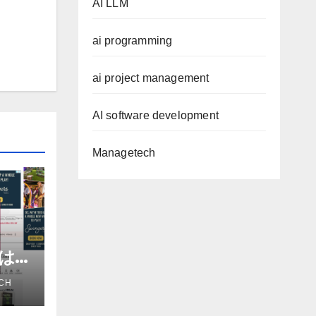
AI LLM
ai programming
ai project management
AI software development
Managetech
進は
だろ
CH
アナ
e