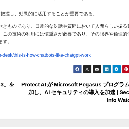
を把握し、効果的に活用することが重要である。
べきものであり、日常的な対話や質問において人間らしい振る
、この技術の利用には慎重さが必要であり、その限界や倫理的
ます。
-desk/this-is-how-chatbots-like-chatgpt-work
3」を
Protect AI が Microsoft Pegasus プログ
加し、AI セキュリティの導入を加速 | Secur
Info Wa