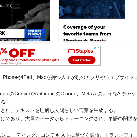
に統合され、iPhoneやiPad、Macを持つ人々が別のアプリやウェブサイ
eのGeminiやAnthropicのClaude、Meta AIのようなAIチャ
いる。
習され、テキストを理解し人間らしい言葉を生成する。
だけであり、大量のデータからトレーニングされ、単語の関係
化とエンコーディング、コンテキストに基づく拡張、トランスフォ