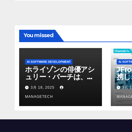
進 – Intelligent CIO
検索
APAC
Ven
You missed
AI SOFTWARE DEVELOPMENT
AI SOFT
ホライゾンの俳優アシ
JFr
ュリー・バーチは、ソ
携し
ニーのAIアロイのビデ
強化
3月 18, 2025
3月 1
オを見て「ゲームパフ
ォーマンスという芸術
MANAGETECH
MANAG
形式に不安を感じた」
と語る – IGN