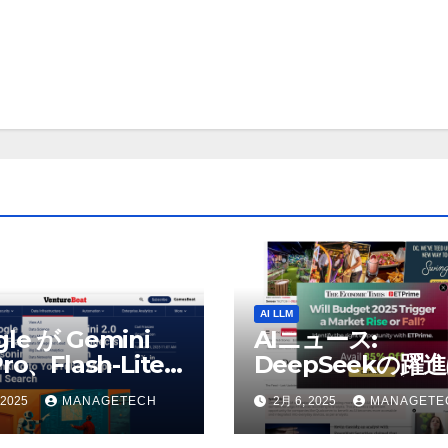
AI LLM
gle が Gemini
AIニュース:
Pro、Flash-Lite
DeepSeekの躍
表、推論モデル
AIの巨人に役立つ
 2025
MANAGETECH
2月 6, 2025
MANAGETE
h Thinking を
うとウォール街の
uTube、マップ、
リストが語る – Th