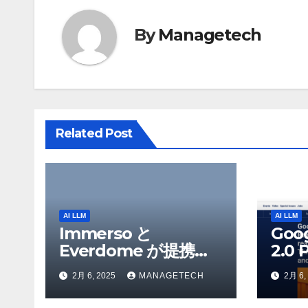
ゲ
By
Managetech
ー
シ
ョ
ン
Related Post
AI LLM
AI LLM
Immerso と
Goo
Everdome が提携
2.0 
し、AI を活用した体
を発
2月 6, 2025
MANAGETECH
2月 6,
験を通じてメタバース
Flas
のイノベーションを推
Yo