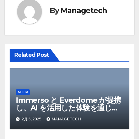
ー
By
Managetech
シ
ョ
ン
Related Post
AI LLM
Immerso と Everdome が提携
し、AI を活用した体験を通じて
メタバースのイノベーションを
2月 6, 2025
MANAGETECH
推進 – Intelligent CIO APAC