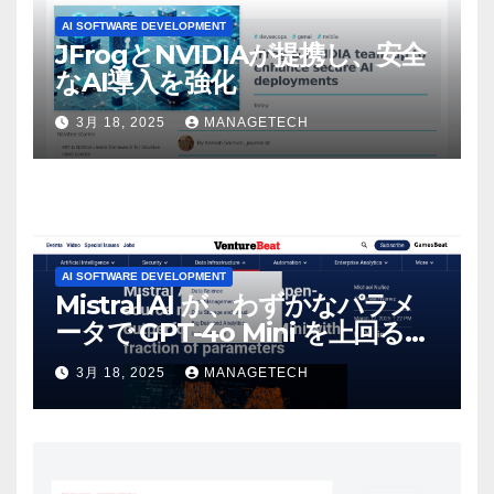
AI SOFTWARE DEVELOPMENT
JFrogとNVIDIAが提携し、安全
なAI導入を強化
3月 18, 2025
MANAGETECH
AI SOFTWARE DEVELOPMENT
Mistral AI が、わずかなパラメ
ータで GPT-4o Mini を上回る新
しいオープンソース モデルをリ
3月 18, 2025
MANAGETECH
リース | VentureBeat