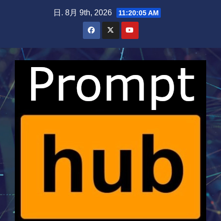
Skip
日. 8月 9th, 2026
11:20:06 AM
to
content