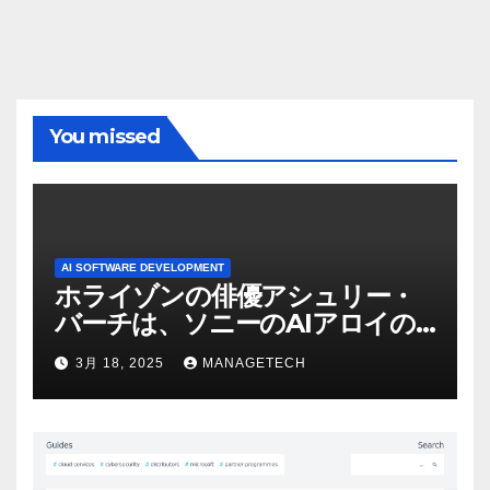
You missed
AI SOFTWARE DEVELOPMENT
ホライゾンの俳優アシュリー・
バーチは、ソニーのAIアロイの
ビデオを見て「ゲームパフォー
3月 18, 2025
MANAGETECH
マンスという芸術形式に不安を
感じた」と語る – IGN