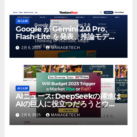
AI LLM
Google が Gemini 2.0 Pro、
Flash-Lite を発表、推論モデル
Flash Thinking を YouTube、
2月 6, 2025
MANAGETECH
マップ、検索に接続 |
VentureBeat
AI LLM
AIニュース: DeepSeekの躍進は
AIの巨人に役立つだろうとウォ
ール街のアナリストが語る –
2月 6, 2025
MANAGETECH
The Economic Times