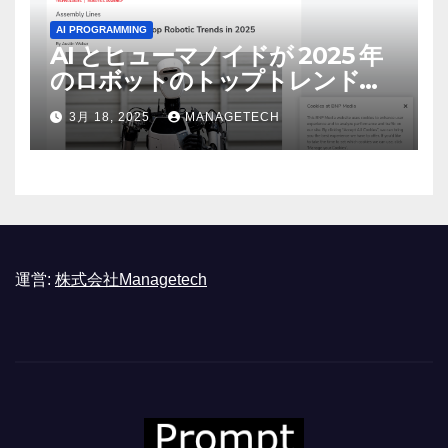
AI PROGRAMMING
AI とヒューマノイドが 2025 年
のロボットのトップトレンドに |
ASSEMBLY
3月 18, 2025
MANAGETECH
運営:
株式会社Managetech