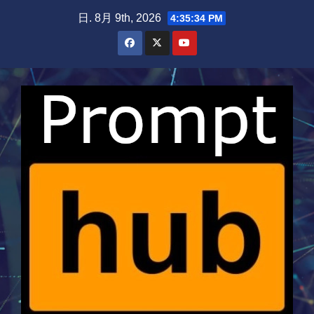
Skip
日. 8月 9th, 2026
4:35:35 PM
to
content