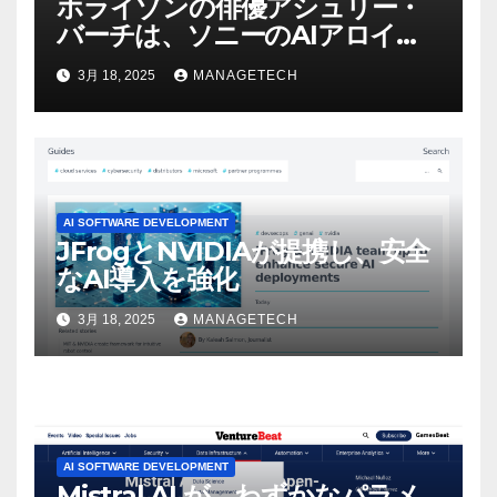
ホライゾンの俳優アシュリー・
バーチは、ソニーのAIアロイの
ビデオを見て「ゲームパフォー
3月 18, 2025
MANAGETECH
マンスという芸術形式に不安を
感じた」と語る – IGN
AI SOFTWARE DEVELOPMENT
JFrogとNVIDIAが提携し、安全
なAI導入を強化
3月 18, 2025
MANAGETECH
AI SOFTWARE DEVELOPMENT
Mistral AI が、わずかなパラメ