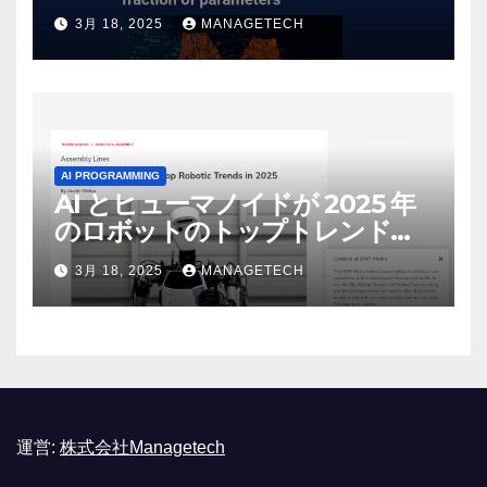
しいオープンソース モデルをリ
3月 18, 2025
MANAGETECH
リース | VentureBeat
AI PROGRAMMING
AI とヒューマノイドが 2025 年
のロボットのトップトレンドに |
ASSEMBLY
3月 18, 2025
MANAGETECH
運営:
株式会社Managetech