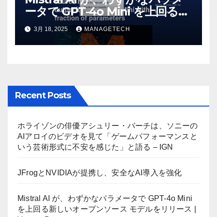
ータで GPT-4o Mini を上回る新
しいオープンソース モデルをリ
3月 18, 2025
MANAGETECH
リース | VentureBeat
Recent Posts
ホライゾンの俳優アシュリー・バーチは、ソニーの
AIアロイのビデオを見て「ゲームパフォーマンスと
いう芸術形式に不安を感じた」と語る – IGN
JFrogとNVIDIAが提携し、安全なAI導入を強化
Mistral AI が、わずかなパラメータで GPT-4o Mini
を上回る新しいオープンソース モデルをリリース |