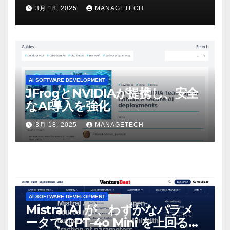
ビデオを見て「ゲームパフォー
3月 18, 2025
MANAGETECH
マンスという芸術形式に不安を
感じた」と語る – IGN
AI SOFTWARE DEVELOPMENT
JFrogとNVIDIAが提携し、安全
なAI導入を強化
3月 18, 2025
MANAGETECH
AI SOFTWARE DEVELOPMENT
Mistral AI が、わずかなパラメ
ータで GPT-4o Mini を上回る新