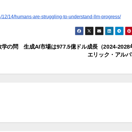
12/14/humans-are-struggling-to-understand-llm-progress/
が数学の問
生成AI市場は977.5億ドル成長（2024-2028
エリック・アル