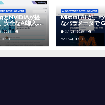
WARE DEVELOPMENT
AI SOFTWARE DEVELOPMENT
ogとNVIDIAが提
Mistral AI が、
、安全なAI導入を
なパラメータで G
4o Mini を上回
8, 2025
3月 18, 2025
いオープンソース
ETECH
デルをリリース |
MANAGETECH
VentureBeat