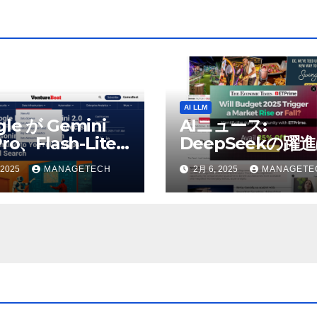
AI LLM
gle が Gemini
AIニュース:
Pro、Flash-Lite
DeepSeekの躍
表、推論モデル
AIの巨人に役立つ
 2025
MANAGETECH
2月 6, 2025
MANAGETE
h Thinking を
うとウォール街の
uTube、マップ、
リストが語る – Th
に接続 |
Economic Times
tureBeat