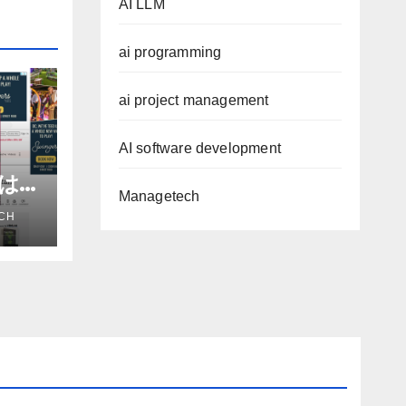
AI LLM
ai programming
ai project management
AI software development
進は
Managetech
だろ
CH
アナ
e