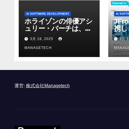
AI SOFTWARE DEVELOPMENT
AI SOFT
ホライゾンの俳優アシ
JFr
ュリー・バーチは、ソ
携し
ニーのAIアロイのビデ
強化
3月 18, 2025
3月 1
オを見て「ゲームパフ
ォーマンスという芸術
MANAGETECH
MANAG
形式に不安を感じた」
と語る – IGN
運営:
株式会社Managetech