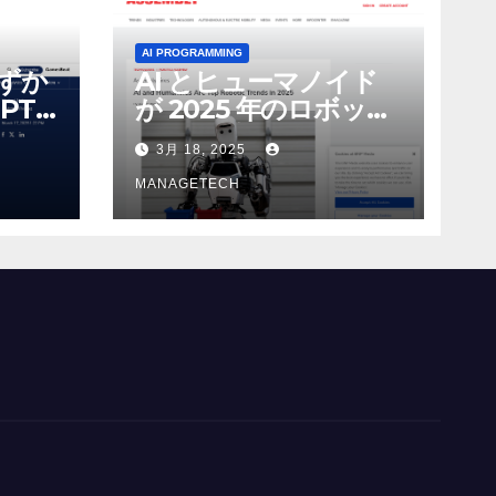
AI PROGRAMMING
わずか
AI とヒューマノイド
PT-
が 2025 年のロボット
る新し
のトップトレンドに |
3月 18, 2025
 モ
ASSEMBLY
MANAGETECH