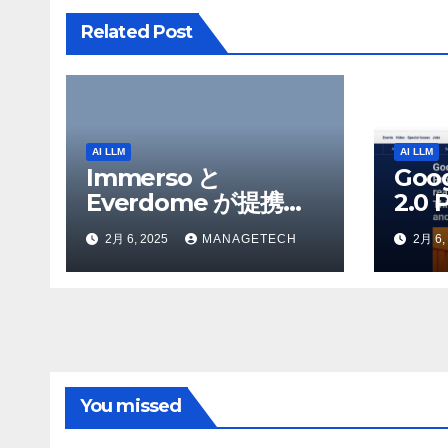
ョ
Related Post
ン
AI LLM
AI LLM
Immerso と
Goo
Everdome が提携
2.0 
し、AI を活用した体
を発
2月 6, 2025
MANAGETECH
2月 6,
験を通じてメタバース
Flas
のイノベーションを推
Yo
進 – Intelligent CIO
検索
APAC
Ven
You missed