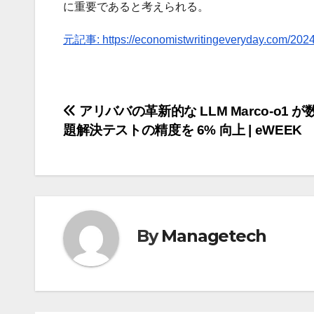
に重要であると考えられる。
元記事: https://economistwritingeveryday.com/2024/
投
アリババの革新的な LLM Marco-o1 
題解決テストの精度を 6% 向上 | eWEEK
稿
ナ
ビ
ゲ
By
Managetech
ー
シ