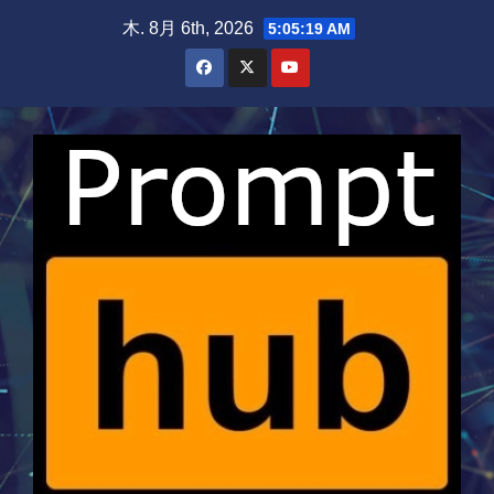
Skip
木. 8月 6th, 2026
5:05:20 AM
to
content