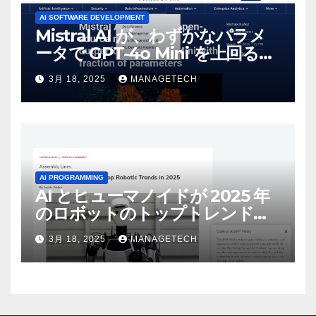
AI SOFTWARE DEVELOPMENT
Mistral AI が、わずかなパラメ
ータで GPT-4o Mini を上回る新
しいオープンソース モデルをリ
3月 18, 2025
MANAGETECH
リース | VentureBeat
AI PROGRAMMING
AI とヒューマノイドが 2025 年
のロボットのトップトレンドに |
ASSEMBLY
3月 18, 2025
MANAGETECH