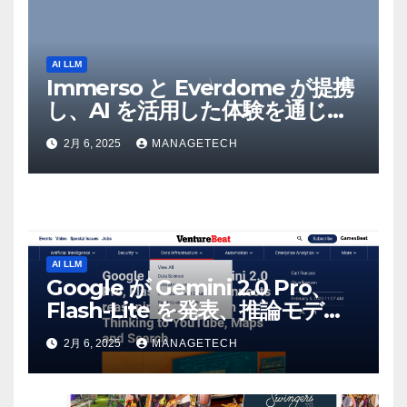
AI LLM
Immerso と Everdome が提携
し、AI を活用した体験を通じて
メタバースのイノベーションを
2月 6, 2025
MANAGETECH
推進 – Intelligent CIO APAC
AI LLM
Google が Gemini 2.0 Pro、
Flash-Lite を発表、推論モデル
Flash Thinking を YouTube、
2月 6, 2025
MANAGETECH
マップ、検索に接続 |
VentureBeat