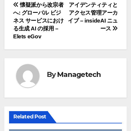
投
懐疑派から改宗者
アイデンティティと
へ: グローバル ビジ
アクセス管理アーカ
稿
ネス サービスにおけ
イブ – insideAI ニュ
ナ
る生成 AI の採用 –
ース
Elets eGov
ビ
ゲ
ー
By
Managetech
シ
ョ
ン
Related Post