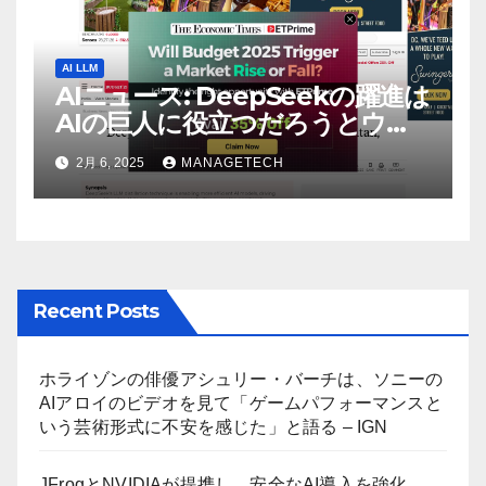
AI LLM
AIニュース: DeepSeekの躍進は
AIの巨人に役立つだろうとウォ
ール街のアナリストが語る –
2月 6, 2025
MANAGETECH
The Economic Times
Recent Posts
ホライゾンの俳優アシュリー・バーチは、ソニーの
AIアロイのビデオを見て「ゲームパフォーマンスと
いう芸術形式に不安を感じた」と語る – IGN
JFrogとNVIDIAが提携し、安全なAI導入を強化