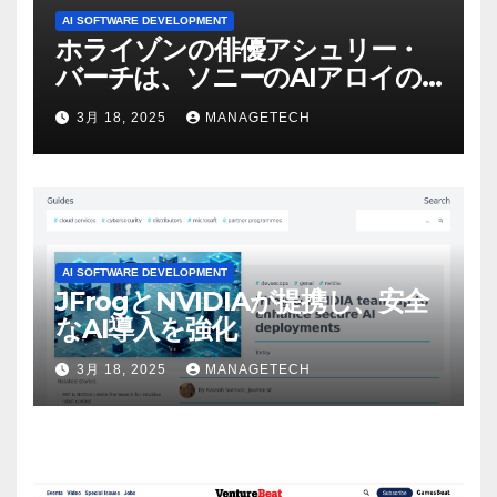
AI SOFTWARE DEVELOPMENT
ホライゾンの俳優アシュリー・
バーチは、ソニーのAIアロイの
ビデオを見て「ゲームパフォー
3月 18, 2025
MANAGETECH
マンスという芸術形式に不安を
感じた」と語る – IGN
AI SOFTWARE DEVELOPMENT
JFrogとNVIDIAが提携し、安全
なAI導入を強化
3月 18, 2025
MANAGETECH