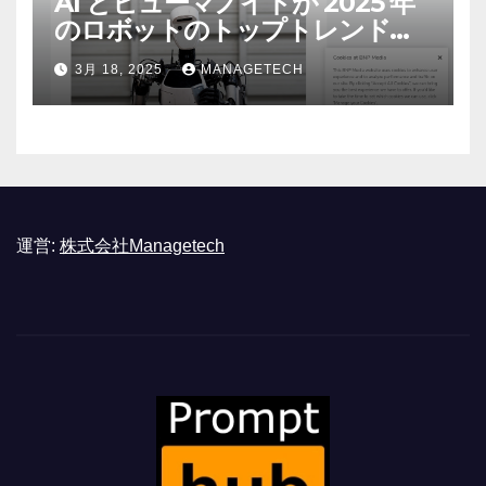
AI とヒューマノイドが 2025 年
のロボットのトップトレンドに |
ASSEMBLY
3月 18, 2025
MANAGETECH
運営:
株式会社Managetech