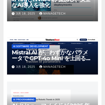
なAI導入を強化
3月 18, 2025
MANAGETECH
AI SOFTWARE DEVELOPMENT
Mistral AI が、わずかなパラメ
ータで GPT-4o Mini を上回る新
しいオープンソース モデルをリ
3月 18, 2025
MANAGETECH
リース | VentureBeat
AI PROGRAMMING