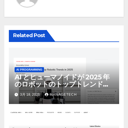
ョ
ン
Related Post
AI PROGRAMMING
AI とヒューマノイドが 2025 年
のロボットのトップトレンドに |
ASSEMBLY
3月 18, 2025
MANAGETECH