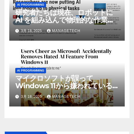
AI PROGRAMMING
研究者たちは現在、ロボットに
AI を組み込んで物理的な作業を
実行させている | ノーザン パブ
3月 18, 2025
MANAGETECH
リック ラジオ: WNIJ および
WNIU
AI PROGRAMMING
マイクロソフトが誤って
Windows 11から嫌われている
AI機能を削除したことにユーザ
3月 18, 2025
MANAGETECH
ーが歓喜