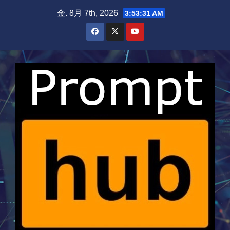
Skip
金. 8月 7th, 2026
3:53:31 AM
to
content