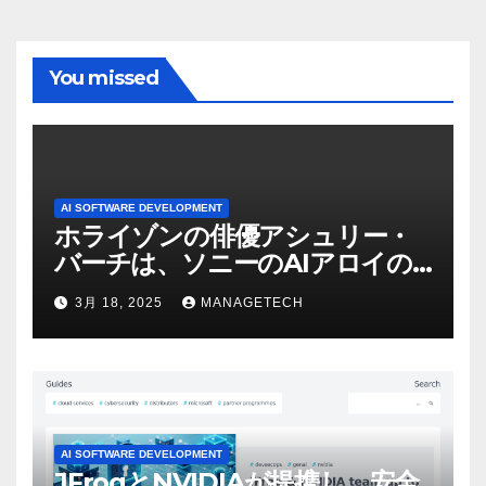
You missed
AI SOFTWARE DEVELOPMENT
ホライゾンの俳優アシュリー・
バーチは、ソニーのAIアロイの
ビデオを見て「ゲームパフォー
3月 18, 2025
MANAGETECH
マンスという芸術形式に不安を
感じた」と語る – IGN
AI SOFTWARE DEVELOPMENT
JFrogとNVIDIAが提携し、安全