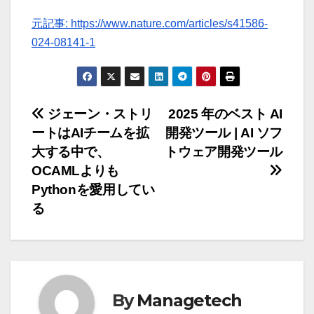
元記事: https://www.nature.com/articles/s41586-
024-08141-1
投
ジェーン・ストリ
2025 年のベスト AI
ートはAIチームを拡
開発ツール | AI ソフ
稿
大する中で、
トウェア開発ツール
ナ
OCAMLよりも
Pythonを愛用してい
ビ
る
ゲ
ー
シ
By
Managetech