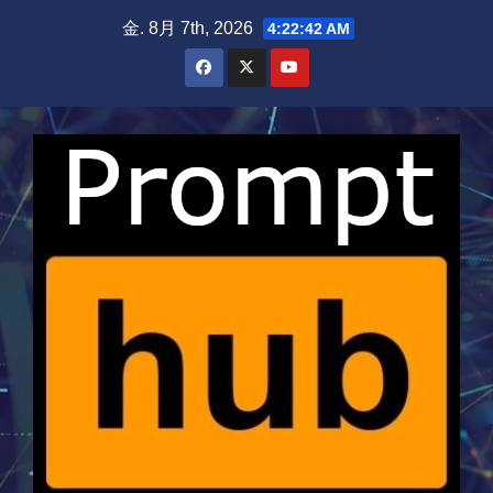
Skip
金. 8月 7th, 2026
4:22:42 AM
to
content