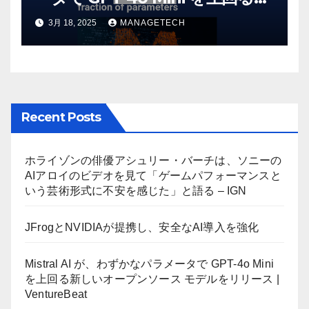
しいオープンソース モデルをリ
3月 18, 2025
MANAGETECH
リース | VentureBeat
Recent Posts
ホライゾンの俳優アシュリー・バーチは、ソニーの
AIアロイのビデオを見て「ゲームパフォーマンスと
いう芸術形式に不安を感じた」と語る – IGN
JFrogとNVIDIAが提携し、安全なAI導入を強化
Mistral AI が、わずかなパラメータで GPT-4o Mini
を上回る新しいオープンソース モデルをリリース |
VentureBeat