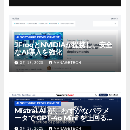
マンスという芸術形式に不安を
感じた」と語る – IGN
AI SOFTWARE DEVELOPMENT
JFrogとNVIDIAが提携し、安全
なAI導入を強化
3月 18, 2025
MANAGETECH
AI SOFTWARE DEVELOPMENT
Mistral AI が、わずかなパラメ
ータで GPT-4o Mini を上回る新
しいオープンソース モデルをリ
3月 18, 2025
MANAGETECH