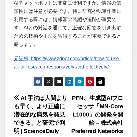
AIチャットボットは非常に便利ですが、情報の信
頼性には注意が必要です。特に研究や執筆作業に
利用する際には、情報源の確認や追跡が重要で
す。AIとの対話を通じて、正確な回答を引き出す
ための技術や手法を習得することが重要であると
感じます。
元記事: https://www.zdnet.com/article/how-to-use-
ai-for-research-responsively-and-effectively/
投
AI 手法は人間より
PFN、生成型AIプロ
も早く、より正確に
セッサ「MN-Core
稿
潜在的な病気を発見
L1000」の開発を開
ナ
できる、と研究で判
始 – 株式会社
明 | ScienceDaily
Preferred Networks