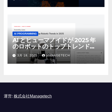
リース | VentureBeat
AI PROGRAMMING
AI とヒューマノイドが 2025 年
のロボットのトップトレンドに |
ASSEMBLY
3月 18, 2025
MANAGETECH
運営:
株式会社Managetech