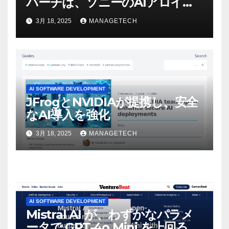
バーチは、ソニーのAIアロイの
ビデオを見て「ゲームパフォー
3月 18, 2025
MANAGETECH
マンスという芸術形式に不安を
感じた」と語る – IGN
AI SOFTWARE DEVELOPMENT
JFrogとNVIDIAが提携し、安全
なAI導入を強化
3月 18, 2025
MANAGETECH
AI SOFTWARE DEVELOPMENT
Mistral AI が、わずかなパラメ
ータで GPT-4o Mini を上回る新