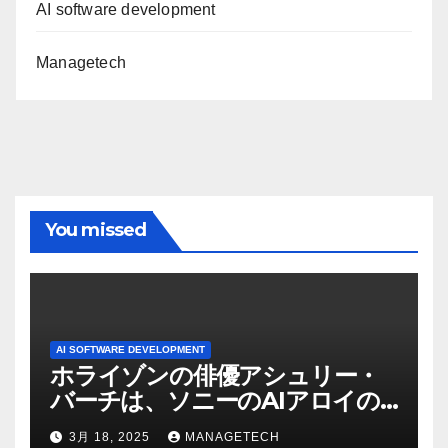
AI software development
Managetech
You missed
AI SOFTWARE DEVELOPMENT
ホライゾンの俳優アシュリー・
バーチは、ソニーのAIアロイの
ビデオを見て「ゲームパフォー
3月 18, 2025
MANAGETECH