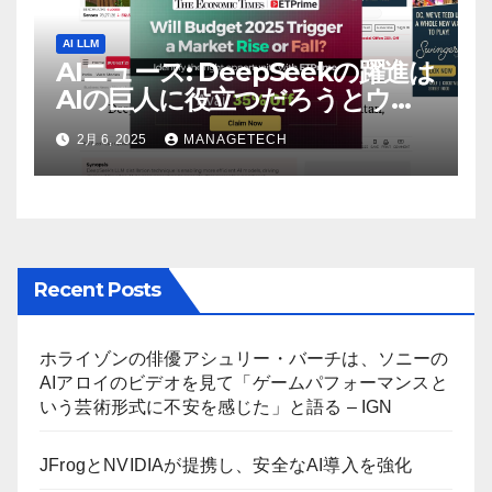
AI LLM
AIニュース: DeepSeekの躍進は
AIの巨人に役立つだろうとウォ
ール街のアナリストが語る –
2月 6, 2025
MANAGETECH
The Economic Times
Recent Posts
ホライゾンの俳優アシュリー・バーチは、ソニーの
AIアロイのビデオを見て「ゲームパフォーマンスと
いう芸術形式に不安を感じた」と語る – IGN
JFrogとNVIDIAが提携し、安全なAI導入を強化