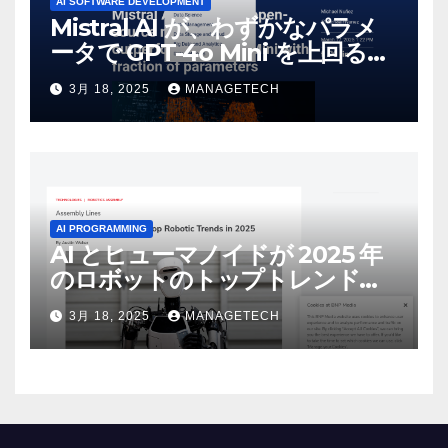
AI SOFTWARE DEVELOPMENT
Mistral AI が、わずかなパラメ
ータで GPT-4o Mini を上回る新
しいオープンソース モデルをリ
3月 18, 2025
MANAGETECH
リース | VentureBeat
AI PROGRAMMING
AI とヒューマノイドが 2025 年
のロボットのトップトレンドに |
ASSEMBLY
3月 18, 2025
MANAGETECH