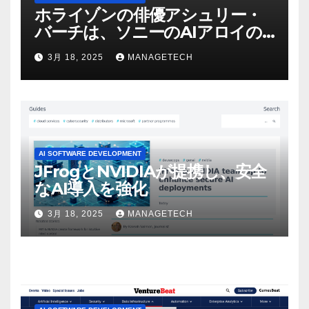
ホライゾンの俳優アシュリー・
バーチは、ソニーのAIアロイの
ビデオを見て「ゲームパフォー
3月 18, 2025
MANAGETECH
マンスという芸術形式に不安を
感じた」と語る – IGN
AI SOFTWARE DEVELOPMENT
JFrogとNVIDIAが提携し、安全
なAI導入を強化
3月 18, 2025
MANAGETECH