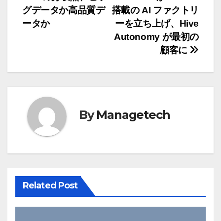
投
グデータか高品質デ
搭載の AI ファクトリ
稿
ータか
ーを立ち上げ、Hive
ナ
Autonomy が最初の
顧客に
ビ
ゲ
ー
By
Managetech
シ
ョ
ン
Related Post