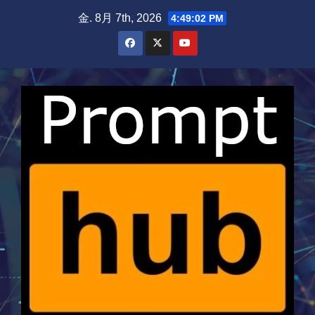
Skip
金. 8月 7th, 2026
4:49:03 PM
to
content