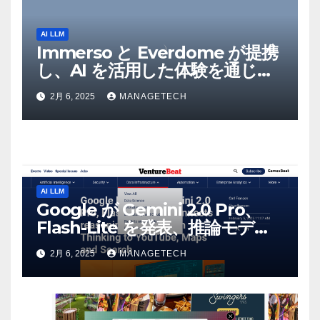
AI LLM
Immerso と Everdome が提携
し、AI を活用した体験を通じて
メタバースのイノベーションを
2月 6, 2025
MANAGETECH
推進 – Intelligent CIO APAC
AI LLM
Google が Gemini 2.0 Pro、
Flash-Lite を発表、推論モデル
Flash Thinking を YouTube、
2月 6, 2025
MANAGETECH
マップ、検索に接続 |
VentureBeat