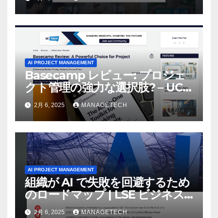
AI PROJECT MANAGEMENT
Basecamp レビュー: プロジェ
クト管理の強力な選択肢? – UC
Today
2月 6, 2025
MANAGETECH
AI PROJECT MANAGEMENT
組織が AI で失敗を回避するため
のロードマップ | LSE ビジネス
レビュー
2月 6, 2025
MANAGETECH