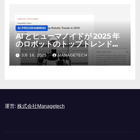
AI PROGRAMMING
AI とヒューマノイドが 2025 年
のロボットのトップトレンドに |
ASSEMBLY
3月 18, 2025
MANAGETECH
運営:
株式会社Managetech