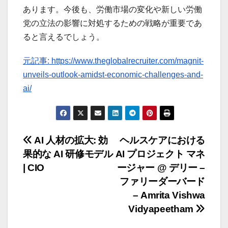
あります。今後も、労働市場の変化や新しい労働
党の立法の影響に対処するための戦略が重要であ
ると言えるでしょう。
元記事: https://www.theglobalrecruiter.com/magnit-
unveils-outlook-amidst-economic-challenges-and-
ai/
投
AI 人材の拡大: 効
ヘルスケアにおける
果的な AI 研修モデル
AI プロジェクト マネ
稿
| CIO
ージャー @ デリー –
ナ
ファリーダーバード
– Amrita Vishwa
ビ
Vidyapeetham
ゲ