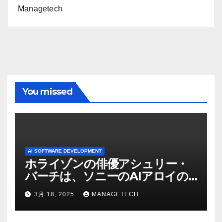
Managetech
You missed
AI SOFTWARE DEVELOPMENT
ホライゾンの俳優アシュリー・
バーチは、ソニーのAIアロイの
ビデオを見て「ゲームパフォー
3月 18, 2025
MANAGETECH
マンスという芸術形式に不安を
感じた」と語る – IGN