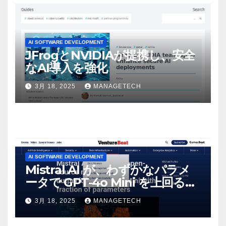
AI SOFTWARE DEVELOPMENT
JFrogとNVIDIAが提携し、安全
なAI導入を強化
3月 18, 2025
MANAGETECH
AI SOFTWARE DEVELOPMENT
Mistral AI が、わずかなパラメ
ータで GPT-4o Mini を上回る新
しいオープンソース モデルをリ
3月 18, 2025
MANAGETECH
リース | VentureBeat