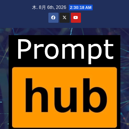
Skip
木. 8月 6th, 2026
2:30:19 AM
to
content