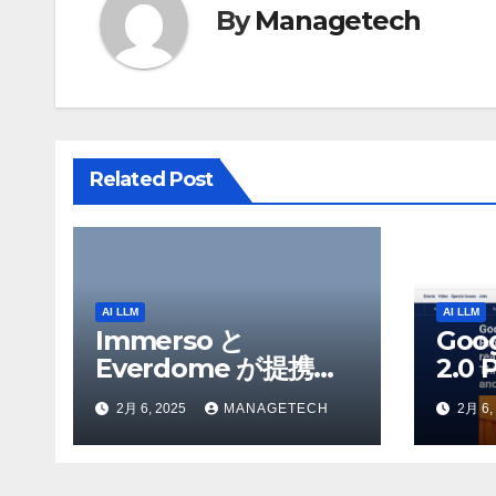
By
Managetech
ー
シ
ョ
ン
Related Post
AI LLM
AI LLM
Immerso と
Goo
Everdome が提携
2.0 
し、AI を活用した体
を発
2月 6, 2025
MANAGETECH
2月 6,
験を通じてメタバース
Flas
のイノベーションを推
Yo
進 – Intelligent CIO
検索