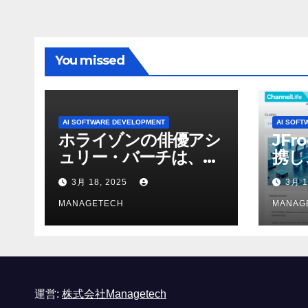
APAC
Ven
You missed
AI SOFTWARE DEVELOPMENT
AI SOFT
ホライゾンの俳優アシ
JFr
ュリー・バーチは、ソ
携し
ニーのAIアロイのビデ
強化
3月 18, 2025
3月 1
オを見て「ゲームパフ
ォーマンスという芸術
MANAGETECH
MANAG
形式に不安を感じた」
と語る – IGN
運営:
株式会社Managetech