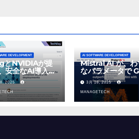
tureBeat
WARE DEVELOPMENT
AI SOFTWARE DEVELOPMENT
ogとNVIDIAが提
Mistral AI が、
、安全なAI導入を
なパラメータで G
4o Mini を上回
8, 2025
3月 18, 2025
いオープンソース
ETECH
デルをリリース |
MANAGETECH
VentureBeat