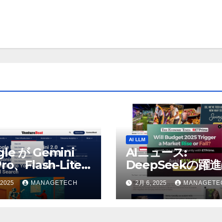
AI LLM
gle が Gemini
AIニュース:
Pro、Flash-Lite
DeepSeekの躍
表、推論モデル
AIの巨人に役立つ
 2025
MANAGETECH
2月 6, 2025
MANAGETE
h Thinking を
うとウォール街の
uTube、マップ、
リストが語る – Th
に接続 |
Economic Times