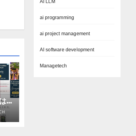
AI LLM
ai programming
ai project management
AI software development
Managetech
進は
だろ
CH
アナ
e