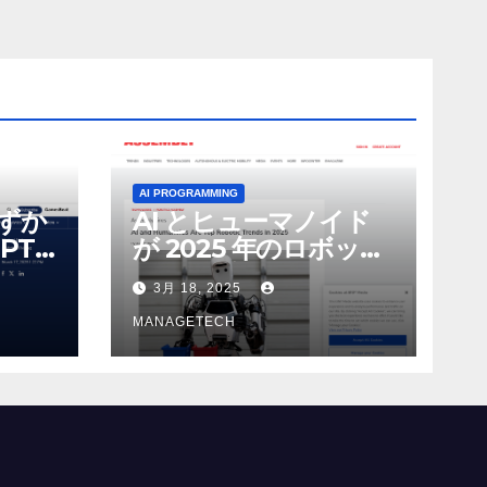
AI PROGRAMMING
わずか
AI とヒューマノイド
PT-
が 2025 年のロボット
る新し
のトップトレンドに |
3月 18, 2025
 モ
ASSEMBLY
MANAGETECH